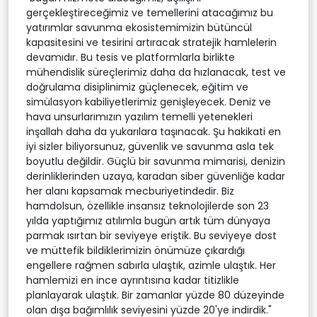
gerçekleştireceğimiz ve temellerini atacağımız bu
yatırımlar savunma ekosistemimizin bütüncül
kapasitesini ve tesirini artıracak stratejik hamlelerin
devamıdır. Bu tesis ve platformlarla birlikte
mühendislik süreçlerimiz daha da hızlanacak, test ve
doğrulama disiplinimiz güçlenecek, eğitim ve
simülasyon kabiliyetlerimiz genişleyecek. Deniz ve
hava unsurlarımızın yazılım temelli yetenekleri
inşallah daha da yukarılara taşınacak. Şu hakikati en
iyi sizler biliyorsunuz, güvenlik ve savunma asla tek
boyutlu değildir. Güçlü bir savunma mimarisi, denizin
derinliklerinden uzaya, karadan siber güvenliğe kadar
her alanı kapsamak mecburiyetindedir. Biz
hamdolsun, özellikle insansız teknolojilerde son 23
yılda yaptığımız atılımla bugün artık tüm dünyaya
parmak ısırtan bir seviyeye eriştik. Bu seviyeye dost
ve müttefik bildiklerimizin önümüze çıkardığı
engellere rağmen sabırla ulaştık, azimle ulaştık. Her
hamlemizi en ince ayrıntısına kadar titizlikle
planlayarak ulaştık. Bir zamanlar yüzde 80 düzeyinde
olan dışa bağımlılık seviyesini yüzde 20'ye indirdik."