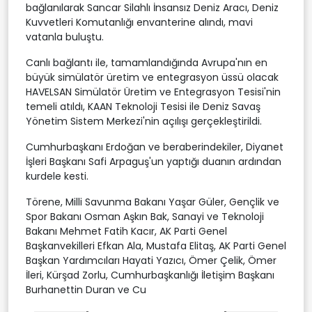
bağlanılarak Sancar Silahlı İnsansız Deniz Aracı, Deniz
Kuvvetleri Komutanlığı envanterine alındı, mavi
vatanla buluştu.
Canlı bağlantı ile, tamamlandığında Avrupa'nın en
büyük simülatör üretim ve entegrasyon üssü olacak
HAVELSAN Simülatör Üretim ve Entegrasyon Tesisi'nin
temeli atıldı, KAAN Teknoloji Tesisi ile Deniz Savaş
Yönetim Sistem Merkezi'nin açılışı gerçekleştirildi.
Cumhurbaşkanı Erdoğan ve beraberindekiler, Diyanet
İşleri Başkanı Safi Arpaguş'un yaptığı duanın ardından
kurdele kesti.
Törene, Milli Savunma Bakanı Yaşar Güler, Gençlik ve
Spor Bakanı Osman Aşkın Bak, Sanayi ve Teknoloji
Bakanı Mehmet Fatih Kacır, AK Parti Genel
Başkanvekilleri Efkan Ala, Mustafa Elitaş, AK Parti Genel
Başkan Yardımcıları Hayati Yazıcı, Ömer Çelik, Ömer
İleri, Kürşad Zorlu, Cumhurbaşkanlığı İletişim Başkanı
Burhanettin Duran ve Cu