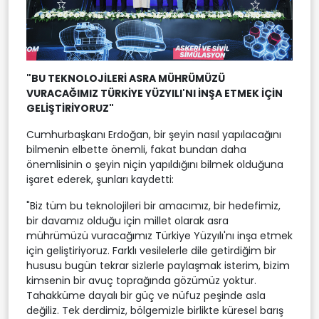
"BU TEKNOLOJİLERİ ASRA MÜHRÜMÜZÜ
VURACAĞIMIZ TÜRKİYE YÜZYILI'NI İNŞA ETMEK İÇİN
GELİŞTİRİYORUZ"
Cumhurbaşkanı Erdoğan, bir şeyin nasıl yapılacağını
bilmenin elbette önemli, fakat bundan daha
önemlisinin o şeyin niçin yapıldığını bilmek olduğuna
işaret ederek, şunları kaydetti:
"Biz tüm bu teknolojileri bir amacımız, bir hedefimiz,
bir davamız olduğu için millet olarak asra
mührümüzü vuracağımız Türkiye Yüzyılı'nı inşa etmek
için geliştiriyoruz. Farklı vesilelerle dile getirdiğim bir
hususu bugün tekrar sizlerle paylaşmak isterim, bizim
kimsenin bir avuç toprağında gözümüz yoktur.
Tahakküme dayalı bir güç ve nüfuz peşinde asla
değiliz. Tek derdimiz, bölgemizle birlikte küresel barış