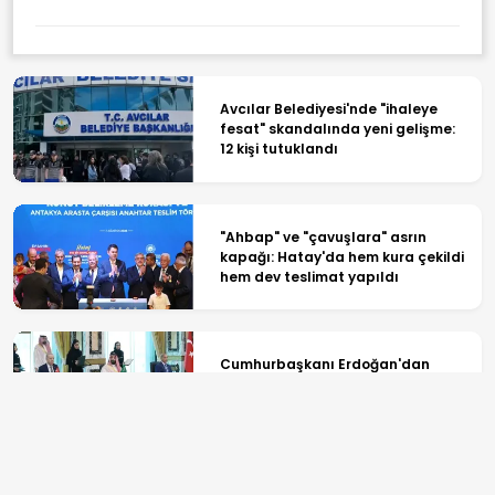
Avcılar Belediyesi'nde "ihaleye
fesat" skandalında yeni gelişme:
12 kişi tutuklandı
"Ahbap" ve "çavuşlara" asrın
kapağı: Hatay'da hem kura çekildi
hem dev teslimat yapıldı
Cumhurbaşkanı Erdoğan'dan
Mekke Anlaşması açıklaması: Tüm
kardeş ülkelerin katılımına açık
Terörsüz Türkiye sürecinde yeni