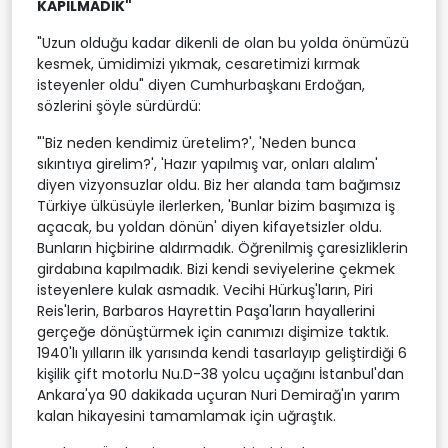
KAPILMADIK"
"Uzun olduğu kadar dikenli de olan bu yolda önümüzü
kesmek, ümidimizi yıkmak, cesaretimizi kırmak
isteyenler oldu" diyen Cumhurbaşkanı Erdoğan,
sözlerini şöyle sürdürdü:
"'Biz neden kendimiz üretelim?', 'Neden bunca
sıkıntıya girelim?', 'Hazır yapılmış var, onları alalım'
diyen vizyonsuzlar oldu. Biz her alanda tam bağımsız
Türkiye ülküsüyle ilerlerken, 'Bunlar bizim başımıza iş
açacak, bu yoldan dönün' diyen kifayetsizler oldu.
Bunların hiçbirine aldırmadık. Öğrenilmiş çaresizliklerin
girdabına kapılmadık. Bizi kendi seviyelerine çekmek
isteyenlere kulak asmadık. Vecihi Hürkuş'ların, Piri
Reis'lerin, Barbaros Hayrettin Paşa'ların hayallerini
gerçeğe dönüştürmek için canımızı dişimize taktık.
1940'lı yılların ilk yarısında kendi tasarlayıp geliştirdiği 6
kişilik çift motorlu Nu.D-38 yolcu uçağını İstanbul'dan
Ankara'ya 90 dakikada uçuran Nuri Demirağ'ın yarım
kalan hikayesini tamamlamak için uğraştık.