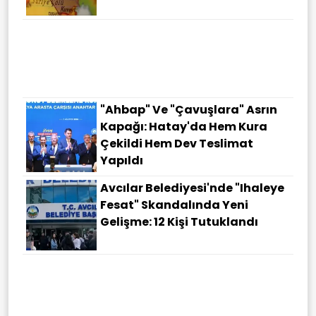
"Ahbap" Ve "çavuşlara" Asrın
Kapağı: Hatay'da Hem Kura
Çekildi Hem Dev Teslimat
Yapıldı
Avcılar Belediyesi'nde "ihaleye
Fesat" Skandalında Yeni
Gelişme: 12 Kişi Tutuklandı