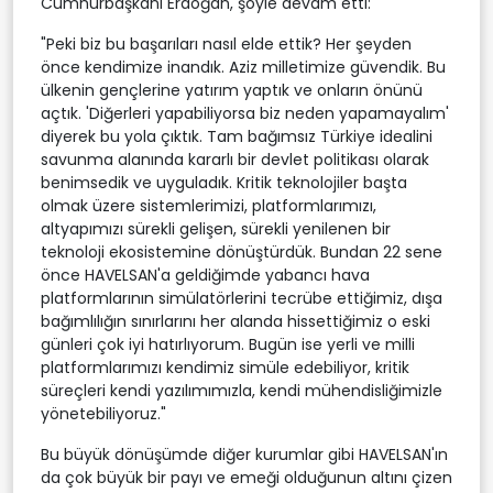
Cumhurbaşkanı Erdoğan, şöyle devam etti:
"Peki biz bu başarıları nasıl elde ettik? Her şeyden
önce kendimize inandık. Aziz milletimize güvendik. Bu
ülkenin gençlerine yatırım yaptık ve onların önünü
açtık. 'Diğerleri yapabiliyorsa biz neden yapamayalım'
diyerek bu yola çıktık. Tam bağımsız Türkiye idealini
savunma alanında kararlı bir devlet politikası olarak
benimsedik ve uyguladık. Kritik teknolojiler başta
olmak üzere sistemlerimizi, platformlarımızı,
altyapımızı sürekli gelişen, sürekli yenilenen bir
teknoloji ekosistemine dönüştürdük. Bundan 22 sene
önce HAVELSAN'a geldiğimde yabancı hava
platformlarının simülatörlerini tecrübe ettiğimiz, dışa
bağımlılığın sınırlarını her alanda hissettiğimiz o eski
günleri çok iyi hatırlıyorum. Bugün ise yerli ve milli
platformlarımızı kendimiz simüle edebiliyor, kritik
süreçleri kendi yazılımımızla, kendi mühendisliğimizle
yönetebiliyoruz."
Bu büyük dönüşümde diğer kurumlar gibi HAVELSAN'ın
da çok büyük bir payı ve emeği olduğunun altını çizen