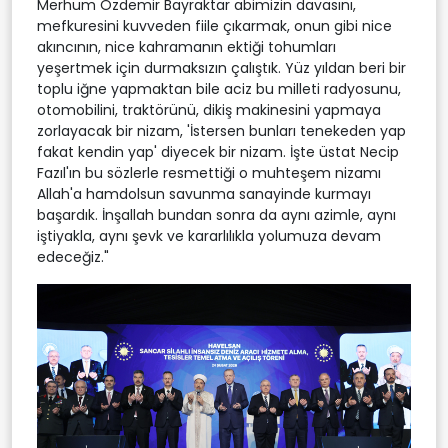
Merhum Özdemir Bayraktar abimizin davasını,
mefkuresini kuvveden fiile çıkarmak, onun gibi nice
akıncının, nice kahramanın ektiği tohumları
yeşertmek için durmaksızın çalıştık. Yüz yıldan beri bir
toplu iğne yapmaktan bile aciz bu milleti radyosunu,
otomobilini, traktörünü, dikiş makinesini yapmaya
zorlayacak bir nizam, 'İstersen bunları tenekeden yap
fakat kendin yap' diyecek bir nizam. İşte üstat Necip
Fazıl'ın bu sözlerle resmettiği o muhteşem nizamı
Allah'a hamdolsun savunma sanayinde kurmayı
başardık. İnşallah bundan sonra da aynı azimle, aynı
iştiyakla, aynı şevk ve kararlılıkla yolumuza devam
edeceğiz."