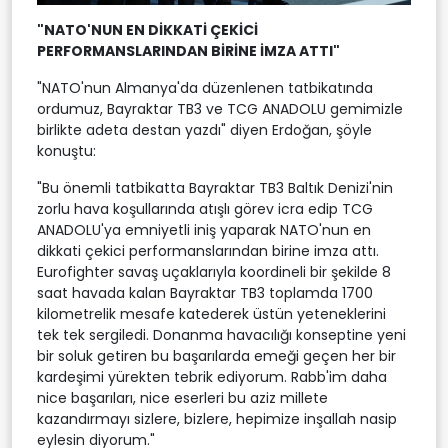
"NATO'NUN EN DİKKATİ ÇEKİCİ
PERFORMANSLARINDAN BİRİNE İMZA ATTI"
"NATO'nun Almanya'da düzenlenen tatbikatında
ordumuz, Bayraktar TB3 ve TCG ANADOLU gemimizle
birlikte adeta destan yazdı" diyen Erdoğan, şöyle
konuştu:
"Bu önemli tatbikatta Bayraktar TB3 Baltık Denizi'nin
zorlu hava koşullarında atışlı görev icra edip TCG
ANADOLU'ya emniyetli iniş yaparak NATO'nun en
dikkati çekici performanslarından birine imza attı.
Eurofighter savaş uçaklarıyla koordineli bir şekilde 8
saat havada kalan Bayraktar TB3 toplamda 1700
kilometrelik mesafe katederek üstün yeteneklerini
tek tek sergiledi. Donanma havacılığı konseptine yeni
bir soluk getiren bu başarılarda emeği geçen her bir
kardeşimi yürekten tebrik ediyorum. Rabb'im daha
nice başarıları, nice eserleri bu aziz millete
kazandırmayı sizlere, bizlere, hepimize inşallah nasip
eylesin diyorum."