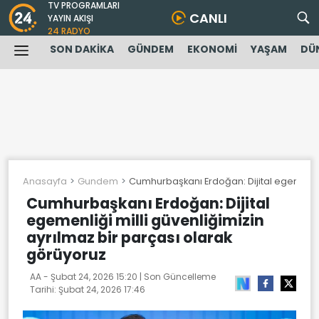
TV PROGRAMLARI
CANLI
YAYIN AKIŞI
24 RADYO
SON DAKİKA
GÜNDEM
EKONOMİ
YAŞAM
DÜ
Anasayfa
Gundem
Cumhurbaşkanı Erdoğan: Dijital egemenliği
Cumhurbaşkanı Erdoğan: Dijital
egemenliği milli güvenliğimizin
ayrılmaz bir parçası olarak
görüyoruz
AA -
Şubat 24, 2026 15:20
| Son Güncelleme
Tarihi:
Şubat 24, 2026 17:46