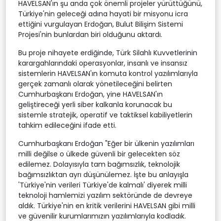
HAVELSAN'ın şu anda çok önemli projeler yürüttüğünü,
Türkiye'nin geleceği adına hayati bir misyonu icra
ettiğini vurgulayan Erdoğan, Bulut Bilişim Sistemi
Projesi'nin bunlardan biri olduğunu aktardı.
Bu proje nihayete erdiğinde, Türk Silahlı Kuvvetlerinin
karargahlarındaki operasyonlar, insanlı ve insansız
sistemlerin HAVELSAN'ın komuta kontrol yazılımlarıyla
gerçek zamanlı olarak yönetileceğini belirten
Cumhurbaşkanı Erdoğan, yine HAVELSAN'ın
geliştireceği yerli siber kalkanla korunacak bu
sistemle stratejik, operatif ve taktiksel kabiliyetlerin
tahkim edileceğini ifade etti.
Cumhurbaşkanı Erdoğan "Eğer bir ülkenin yazılımları
milli değilse o ülkede güvenli bir gelecekten söz
edilemez. Dolayısıyla tam bağımsızlık, teknolojik
bağımsızlıktan ayrı düşünülemez. İşte bu anlayışla
'Türkiye'nin verileri Türkiye'de kalmalı' diyerek milli
teknoloji hamlemizi yazılım sektöründe de devreye
aldık. Türkiye'nin en kritik verilerini HAVELSAN gibi milli
ve güvenilir kurumlarımızın yazılımlarıyla kodladık.