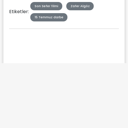
Son Sefer filmi
Zafer Algöz
Etiketler:
15 Temmuz darbe