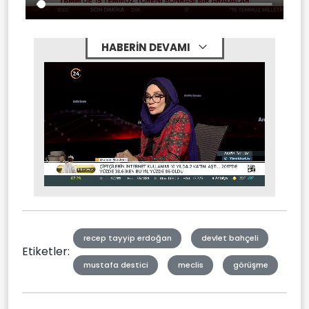
HABERİN DEVAMI
Stream
Mute
Type
recep tayyip erdoğan
devlet bahçeli
Etiketler:
mustafa destici
meclis
görüşme