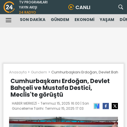
TV PROGRAMLARI
CANLI
YAYIN AKIŞI
24 RADYO
SON DAKİKA
GÜNDEM
EKONOMİ
YAŞAM
DÜ
Anasayfa
Gundem
Cumhurbaşkanı Erdoğan, Devlet Bahçeli ve
Cumhurbaşkanı Erdoğan, Devlet
Bahçeli ve Mustafa Destici,
Meclis'te görüştü
HABER MERKEZİ -
Temmuz 15, 2025 16:00
| Son
Güncelleme Tarihi:
Temmuz 15, 2025 17:03