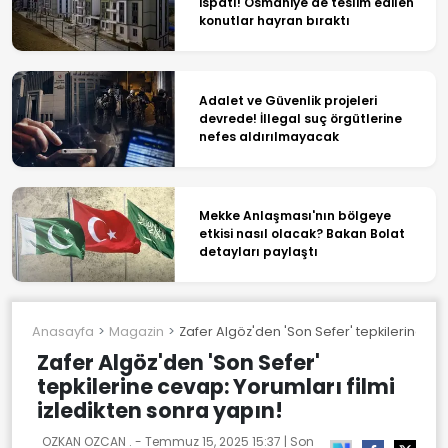
ispatı! Osmaniye'de teslim edilen
konutlar hayran bıraktı
Adalet ve Güvenlik projeleri
devrede! İllegal suç örgütlerine
nefes aldırılmayacak
Mekke Anlaşması'nın bölgeye
etkisi nasıl olacak? Bakan Bolat
detayları paylaştı
Anasayfa
Magazin
Zafer Algöz'den 'Son Sefer' tepkilerine cev
Zafer Algöz'den 'Son Sefer'
tepkilerine cevap: Yorumları filmi
izledikten sonra yapın!
OZKAN OZCAN . -
Temmuz 15, 2025 15:37
| Son