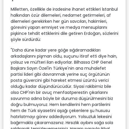
Milletten, özellikle de iradesine ihanet ettikleri İstanbul
halkından özür dilemeleri, nedamet getirmeleri, af
dilemeleri gerekirken her gün savcıları, hakimleri,
görevini yapan emniyet ve medya mensuplarını
pişkince tehdit ettiklerini dile getiren Erdoğan, sözlerini
şöyle sürdürdü:
"Daha düne kadar yere göğe sığdıramadıkları
arkadaşlarını pişman oldu, suçunu itiraf etti diye hain,
yolsuz ve müfteri ilan ediyorlar. Bilhassa CHP Genel
Başkanı Sayın Özel'in Türkiye'nin ana muhalefet
partisi lideri gibi davranmak yerine suç örgütünün
posta güvercini gibi hareket etmesi üzüntü verici
olduğu kadar düşündürücüdür. Siyasi rakibimiz bile
olsa CHP'nin bir avuç menfaatperestin çıkarlarını
savunma adına böyle bir duruma düşürülmesini biz
doğru bulmuyoruz. Hem kendilerini hem partilerini
hem de Türk siyasetini aşağı çekenlere şu hususu
hatırlatmayı görev addediyorum. Yolsuzluk lekesini
bağırmakla çıkaramazsınız. Hırsızlık ayıbını sağa sola
saldırarak temizleyemezsiniz. Haram parayla ikbal