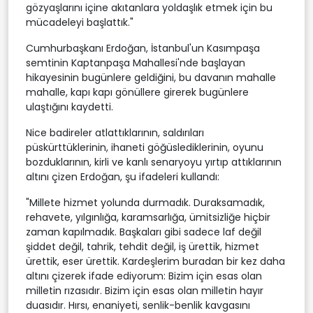
gözyaşlarını içine akıtanlara yoldaşlık etmek için bu
mücadeleyi başlattık."
Cumhurbaşkanı Erdoğan, İstanbul'un Kasımpaşa
semtinin Kaptanpaşa Mahallesi'nde başlayan
hikayesinin bugünlere geldiğini, bu davanın mahalle
mahalle, kapı kapı gönüllere girerek bugünlere
ulaştığını kaydetti.
Nice badireler atlattıklarının, saldırıları
püskürttüklerinin, ihaneti göğüslediklerinin, oyunu
bozduklarının, kirli ve kanlı senaryoyu yırtıp attıklarının
altını çizen Erdoğan, şu ifadeleri kullandı:
"Millete hizmet yolunda durmadık. Duraksamadık,
rehavete, yılgınlığa, karamsarlığa, ümitsizliğe hiçbir
zaman kapılmadık. Başkaları gibi sadece laf değil
şiddet değil, tahrik, tehdit değil, iş ürettik, hizmet
ürettik, eser ürettik. Kardeşlerim buradan bir kez daha
altını çizerek ifade ediyorum: Bizim için esas olan
milletin rızasıdır. Bizim için esas olan milletin hayır
duasıdır. Hırsı, enaniyeti, senlik-benlik kavgasını