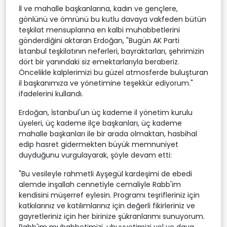
İl ve mahalle başkanlarına, kadın ve gençlere,
gönlünü ve ömrünü bu kutlu davaya vakfeden bütün
teşkilat mensuplarına en kalbi muhabbetlerini
gönderdiğini aktaran Erdoğan, "Bugün AK Parti
İstanbul teşkilatının neferleri, bayraktarları, şehrimizin
dört bir yanındaki siz emektarlarıyla beraberiz.
Öncelikle kalplerimizi bu güzel atmosferde buluşturan
il başkanımıza ve yönetimine teşekkür ediyorum."
ifadelerini kullandı.
Erdoğan, İstanbul'un üç kademe il yönetim kurulu
üyeleri, üç kademe ilçe başkanları, üç kademe
mahalle başkanları ile bir arada olmaktan, hasbihal
edip hasret gidermekten büyük memnuniyet
duyduğunu vurgulayarak, şöyle devam etti:
"Bu vesileyle rahmetli Ayşegül kardeşimi de ebedi
alemde inşallah cennetiyle cemaliyle Rabb'im
kendisini müşerref eylesin. Programı teşrifleriniz için
katkılarınız ve katılımlarınız için değerli fikirleriniz ve
gayretleriniz için her birinize şükranlarımı sunuyorum.
Rabb'im muhabbetimizi, uhuvvetimizi yol ve dava