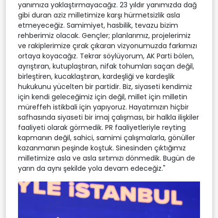
yanımıza yaklaştırmayacağız. 23 yıldır yanımızda dağ
gibi duran aziz milletimize karşı hürmetsizlik asla
etmeyeceğiz. Samimiyet, hasbilik, tevazu bizim
rehberimiz olacak. Gençler; planlarımız, projelerimiz
ve rakiplerimize çırak çıkaran vizyonumuzda farkımızı
ortaya koyacağız. Tekrar söylüyorum, AK Parti bölen,
ayrıştıran, kutuplaştıran, nifak tohumları saçan değil,
birleştiren, kucaklaştıran, kardeşliği ve kardeşlik
hukukunu yücelten bir partidir. Biz, siyaseti kendimiz
için kendi geleceğimiz için değil, millet için milletin
müreffeh istikbali için yapıyoruz. Hayatımızın hiçbir
safhasında siyaseti bir imaj çalışması, bir halkla ilişkiler
faaliyeti olarak görmedik. PR faaliyetleriyle reyting
kapmanın değil, sahici, samimi çalışmalarla, gönüller
kazanmanın peşinde koştuk. Sinesinden çıktığımız
milletimize asla ve asla sırtımızı dönmedik. Bugün de
yarın da aynı şekilde yola devam edeceğiz."