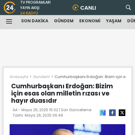
TV PROGRAMLARI
CANLI
YAYIN AKIŞI
24 RADYO
SON DAKİKA
GÜNDEM
EKONOMİ
YAŞAM
DÜ
Anasayfa
Gundem
Cumhurbaşkanı Erdoğan: Bizim için esas ola
Cumhurbaşkanı Erdoğan: Bizim
için esas olan milletin rızası ve
hayır duasıdır
AA -
Mayıs 25, 2025 15:02
| Son Güncelleme
Tarihi:
Mayıs 26, 2025 06:49