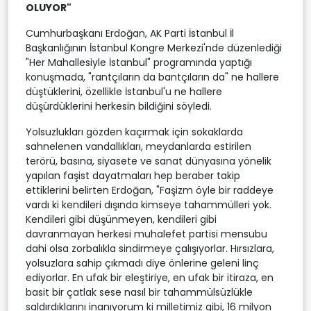
OLUYOR"
Cumhurbaşkanı Erdoğan, AK Parti İstanbul İl
Başkanlığının İstanbul Kongre Merkezi'nde düzenlediği
"Her Mahallesiyle İstanbul" programında yaptığı
konuşmada, "rantçıların da bantçıların da" ne hallere
düştüklerini, özellikle İstanbul'u ne hallere
düşürdüklerini herkesin bildiğini söyledi.
Yolsuzlukları gözden kaçırmak için sokaklarda
sahnelenen vandallıkları, meydanlarda estirilen
terörü, basına, siyasete ve sanat dünyasına yönelik
yapılan faşist dayatmaları hep beraber takip
ettiklerini belirten Erdoğan, "Faşizm öyle bir raddeye
vardı ki kendileri dışında kimseye tahammülleri yok.
Kendileri gibi düşünmeyen, kendileri gibi
davranmayan herkesi muhalefet partisi mensubu
dahi olsa zorbalıkla sindirmeye çalışıyorlar. Hırsızlara,
yolsuzlara sahip çıkmadı diye önlerine geleni linç
ediyorlar. En ufak bir eleştiriye, en ufak bir itiraza, en
basit bir çatlak sese nasıl bir tahammülsüzlükle
saldırdıklarını inanıyorum ki milletimiz gibi, 16 milyon