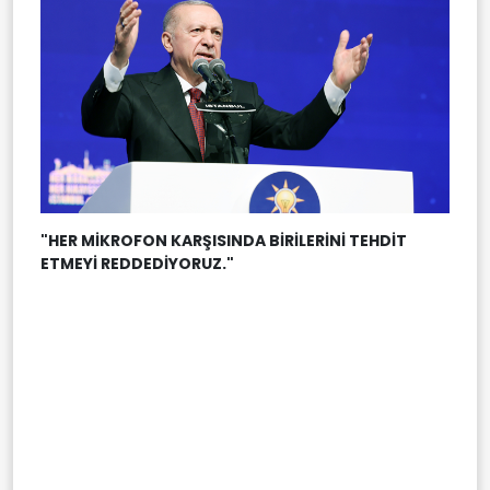
"HER MİKROFON KARŞISINDA BİRİLERİNİ TEHDİT
ETMEYİ REDDEDİYORUZ."