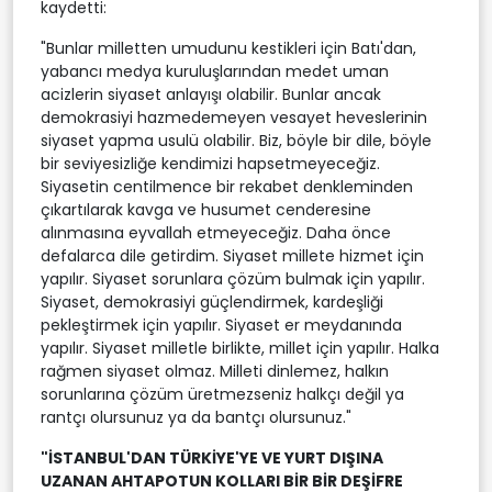
kaydetti:
"Bunlar milletten umudunu kestikleri için Batı'dan,
yabancı medya kuruluşlarından medet uman
acizlerin siyaset anlayışı olabilir. Bunlar ancak
demokrasiyi hazmedemeyen vesayet heveslerinin
siyaset yapma usulü olabilir. Biz, böyle bir dile, böyle
bir seviyesizliğe kendimizi hapsetmeyeceğiz.
Siyasetin centilmence bir rekabet denkleminden
çıkartılarak kavga ve husumet cenderesine
alınmasına eyvallah etmeyeceğiz. Daha önce
defalarca dile getirdim. Siyaset millete hizmet için
yapılır. Siyaset sorunlara çözüm bulmak için yapılır.
Siyaset, demokrasiyi güçlendirmek, kardeşliği
pekleştirmek için yapılır. Siyaset er meydanında
yapılır. Siyaset milletle birlikte, millet için yapılır. Halka
rağmen siyaset olmaz. Milleti dinlemez, halkın
sorunlarına çözüm üretmezseniz halkçı değil ya
rantçı olursunuz ya da bantçı olursunuz."
"İSTANBUL'DAN TÜRKİYE'YE VE YURT DIŞINA
UZANAN AHTAPOTUN KOLLARI BİR BİR DEŞİFRE