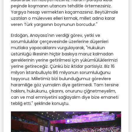
peşinde koşmanın utancını tehditle örtemezsiniz.
Yargıya hesap vermekten kaçamazsınız. Beytülmale
uzatılan o mülevves elleri kırmak, millet adına karar
veren Türk yargısının boynunun borcudur."
Erdoğan, Anayasa'nın verdiği görev, yetki ve
sorumluluklar çerçevesinde üzerlerine düşenleri
mutlaka yapacaklarını vurgulayarak, "Hukukun
üstünlüğü ilkesinin hiçbir baskıya maruz kalmadan
gereklerinin yerine getirilmesi için yükümlülüklerimizi
yerine getireceğiz. Çünkü biz iktidar partisiyiz. Biz 16
milyon İstanbulluyla 86 milyonun sorumluluğunu
taşıyoruz. Milletimiz bizi bulunduğumuz görevlere
haramiliğe göz yumalım diye getirmedi. Tam tersine
hakkını, hukukunu, çıkarını, onurunu çiğnetmeyelim,
can ve mal emniyetini sağlayalım diye bize emaneti
tebliğ etti." şeklinde konuştu.