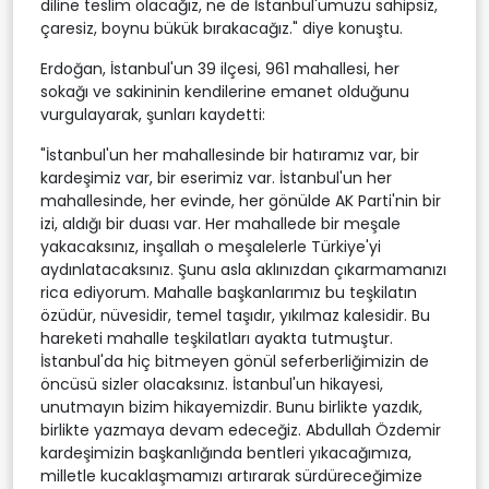
diline teslim olacağız, ne de İstanbul'umuzu sahipsiz,
çaresiz, boynu bükük bırakacağız." diye konuştu.
Erdoğan, İstanbul'un 39 ilçesi, 961 mahallesi, her
sokağı ve sakininin kendilerine emanet olduğunu
vurgulayarak, şunları kaydetti:
"İstanbul'un her mahallesinde bir hatıramız var, bir
kardeşimiz var, bir eserimiz var. İstanbul'un her
mahallesinde, her evinde, her gönülde AK Parti'nin bir
izi, aldığı bir duası var. Her mahallede bir meşale
yakacaksınız, inşallah o meşalelerle Türkiye'yi
aydınlatacaksınız. Şunu asla aklınızdan çıkarmamanızı
rica ediyorum. Mahalle başkanlarımız bu teşkilatın
özüdür, nüvesidir, temel taşıdır, yıkılmaz kalesidir. Bu
hareketi mahalle teşkilatları ayakta tutmuştur.
İstanbul'da hiç bitmeyen gönül seferberliğimizin de
öncüsü sizler olacaksınız. İstanbul'un hikayesi,
unutmayın bizim hikayemizdir. Bunu birlikte yazdık,
birlikte yazmaya devam edeceğiz. Abdullah Özdemir
kardeşimizin başkanlığında bentleri yıkacağımıza,
milletle kucaklaşmamızı artırarak sürdüreceğimize