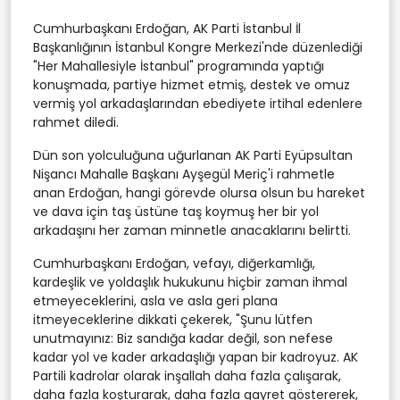
Cumhurbaşkanı Erdoğan, AK Parti İstanbul İl
Başkanlığının İstanbul Kongre Merkezi'nde düzenlediği
"Her Mahallesiyle İstanbul" programında yaptığı
konuşmada, partiye hizmet etmiş, destek ve omuz
vermiş yol arkadaşlarından ebediyete irtihal edenlere
rahmet diledi.
Dün son yolculuğuna uğurlanan AK Parti Eyüpsultan
Nişancı Mahalle Başkanı Ayşegül Meriç'i rahmetle
anan Erdoğan, hangi görevde olursa olsun bu hareket
ve dava için taş üstüne taş koymuş her bir yol
arkadaşını her zaman minnetle anacaklarını belirtti.
Cumhurbaşkanı Erdoğan, vefayı, diğerkamlığı,
kardeşlik ve yoldaşlık hukukunu hiçbir zaman ihmal
etmeyeceklerini, asla ve asla geri plana
itmeyeceklerine dikkati çekerek, "Şunu lütfen
unutmayınız: Biz sandığa kadar değil, son nefese
kadar yol ve kader arkadaşlığı yapan bir kadroyuz. AK
Partili kadrolar olarak inşallah daha fazla çalışarak,
daha fazla koşturarak, daha fazla gayret göstererek,