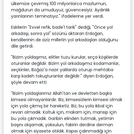
ülkemize çevirmiş 100 milyonlarca mazlumun,
mağdurun da umuduyuz, güvencesiyiz. Aydınlık
yarınlarının teminatıyız." ifadelerine yer verdi.
Eskilerin "Evvel refik, bade'l tarik" dediği, "Önce yol
arkadaşı, sonra yol" sözünü aktaran Erdoğan,
kendilerinin de aziz milletin yol arkadaşları olduğunu
dile getirdi.
"Bizim yoldaşımız, elitler tuzu kurular, sırça köşklerde
oturanlar değildir. Bizim yol arkadaşımız kodamanlar,
seçkinler, Boğaz'a nazır yalılarda oturup mehtaba
karşı kadeh tokuşturanlar değildir." diyen Erdoğan,
şöyle devam etti:
"Bizim yoldaşlarımız Allah'tan ve devletten başka
kimsesi olmayanlardır. Biz, kimsesizlerin kimsesi olmak
için yola çıkmış bir hareketiz. Biz, bu yola ikbal için
revan olmadık. Koltuk için, makam için, mansıp için
bu yola çıkmadık. Garibin elinden tutmak, yetimin
başını okşamak, yoksulun, fakirin derdine derman
olmak için siyasete atıldık. Kapısı çalınmadığı için