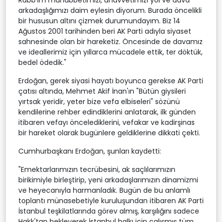
arkadaşlığımızı daim eylesin diyorum. Burada öncelikli
bir hususun altını çizmek durumundayım. Biz 14
Ağustos 2001 tarihinden beri AK Parti adıyla siyaset
sahnesinde olan bir hareketiz. Öncesinde de davamız
ve ideallerimiz için yıllarca mücadele ettik, ter döktük,
bedel ödedik."
Erdoğan, gerek siyasi hayatı boyunca gerekse AK Parti
çatısı altında, Mehmet Akif İnan'ın "Bütün giysileri
yırtsak yeridir, yeter bize vefa elbiseleri" sözünü
kendilerine rehber edindiklerini anlatarak, ilk günden
itibaren vefayı öncelediklerini, vefakar ve kadirşinas
bir hareket olarak bugünlere geldiklerine dikkati çekti.
Cumhurbaşkanı Erdoğan, şunları kaydetti:
"Emektarlarımızın tecrübesini, ak saçlılarımızın
birikimiyle birleştirip, yeni arkadaşlarımızın dinamizmi
ve heyecanıyla harmanladık. Bugün de bu anlamlı
toplantı münasebetiyle kuruluşundan itibaren AK Parti
İstanbul teşkilatlarında görev almış, karşılığını sadece
Hakk'tan bekleyerek İstanbul halkı için çalışmış tüm