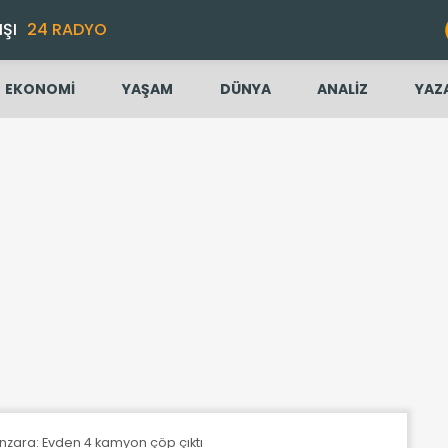
IŞI
24 RADYO
EKONOMİ
YAŞAM
DÜNYA
ANALİZ
YAZ
zara: Evden 4 kamyon çöp çıktı