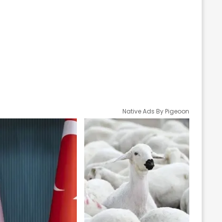
Native Ads By Pigeoon