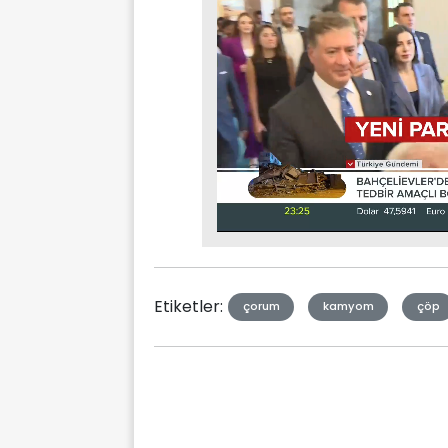
Stream
Mute
Type
Etiketler:
çorum
kamyom
çöp