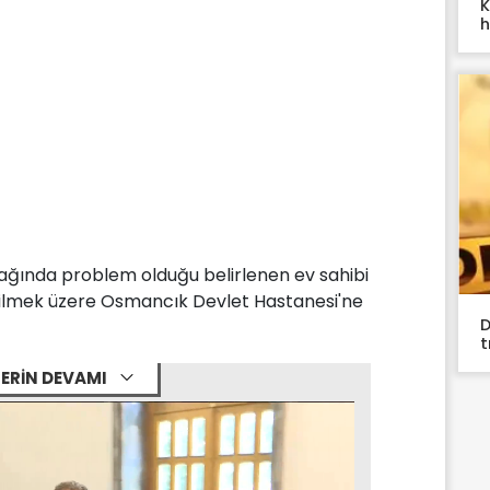
K
h
ağında problem olduğu belirlenen ev sahibi
edilmek üzere Osmancık Devlet Hastanesi'ne
D
t
ERİN DEVAMI