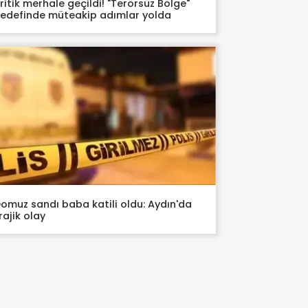
ritik merhale geçildi! "Terörsüz Bölge"
edefinde müteakip adımlar yolda
omuz sandı baba katili oldu: Aydın'da
rajik olay