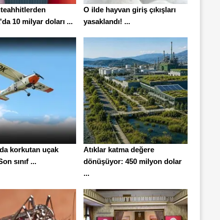
teahhitlerden
O ilde hayvan giriş çıkışları
da 10 milyar doları ...
yasaklandı! ...
'da korkutan uçak
Atıklar katma değere
on sınıf ...
dönüşüyor: 450 milyon dolar
...