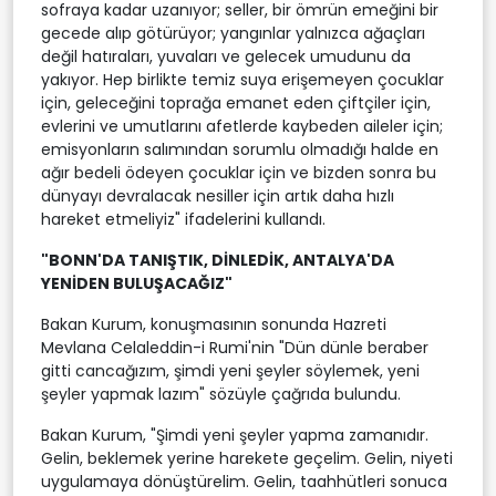
sofraya kadar uzanıyor; seller, bir ömrün emeğini bir
gecede alıp götürüyor; yangınlar yalnızca ağaçları
değil hatıraları, yuvaları ve gelecek umudunu da
yakıyor. Hep birlikte temiz suya erişemeyen çocuklar
için, geleceğini toprağa emanet eden çiftçiler için,
evlerini ve umutlarını afetlerde kaybeden aileler için;
emisyonların salımından sorumlu olmadığı halde en
ağır bedeli ödeyen çocuklar için ve bizden sonra bu
dünyayı devralacak nesiller için artık daha hızlı
hareket etmeliyiz" ifadelerini kullandı.
"BONN'DA TANIŞTIK, DİNLEDİK, ANTALYA'DA
YENİDEN BULUŞACAĞIZ"
Bakan Kurum, konuşmasının sonunda Hazreti
Mevlana Celaleddin-i Rumi'nin "Dün dünle beraber
gitti cancağızım, şimdi yeni şeyler söylemek, yeni
şeyler yapmak lazım" sözüyle çağrıda bulundu.
Bakan Kurum, "Şimdi yeni şeyler yapma zamanıdır.
Gelin, beklemek yerine harekete geçelim. Gelin, niyeti
uygulamaya dönüştürelim. Gelin, taahhütleri sonuca