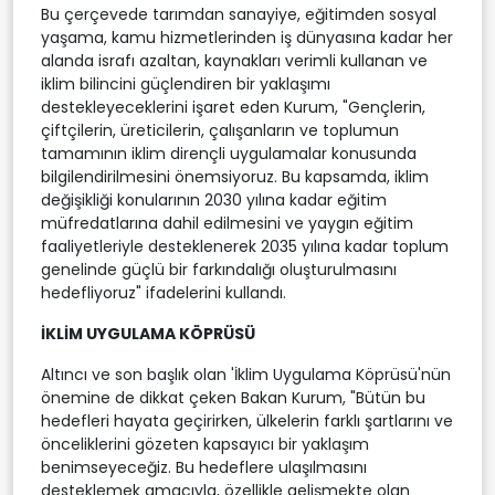
Bu çerçevede tarımdan sanayiye, eğitimden sosyal
yaşama, kamu hizmetlerinden iş dünyasına kadar her
alanda israfı azaltan, kaynakları verimli kullanan ve
iklim bilincini güçlendiren bir yaklaşımı
destekleyeceklerini işaret eden Kurum, "Gençlerin,
çiftçilerin, üreticilerin, çalışanların ve toplumun
tamamının iklim dirençli uygulamalar konusunda
bilgilendirilmesini önemsiyoruz. Bu kapsamda, iklim
değişikliği konularının 2030 yılına kadar eğitim
müfredatlarına dahil edilmesini ve yaygın eğitim
faaliyetleriyle desteklenerek 2035 yılına kadar toplum
genelinde güçlü bir farkındalığı oluşturulmasını
hedefliyoruz" ifadelerini kullandı.
İKLİM UYGULAMA KÖPRÜSÜ
Altıncı ve son başlık olan 'İklim Uygulama Köprüsü'nün
önemine de dikkat çeken Bakan Kurum, "Bütün bu
hedefleri hayata geçirirken, ülkelerin farklı şartlarını ve
önceliklerini gözeten kapsayıcı bir yaklaşım
benimseyeceğiz. Bu hedeflere ulaşılmasını
desteklemek amacıyla, özellikle gelişmekte olan