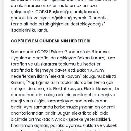
da uluslararası ortaklarımızla omuz omuza
çalışacağız. COP31 Başkanlığı olarak; kaynak,
görünürlük ve siyasi ağırlık sağlayarak 10 öncelikli
tema altında ortak girişimleri destekleyeceğiz"
ifadelerini kullandı.
COP31 EYLEM GÜNDEMİ'NİN HEDEFLERİ
Sunumunda COP31 Eylem Gündemi'nin 6 küresel
uygulama hedefini de açıklayan Bakan Kurum, tüm
tarafları ve uluslararası toplumu bu hedefler
etrafında birleşmeye davet etti. Bakan Kurum,
hedeflerden ilkinin "elektrifikasyon" olduğunu belirtti.
Kurum, "Yaptığımız tüm toplantılarda bir tema çok
net şekilde öne çıktı: Elektrifikasyon. Elektrifikasyon, 1,5
derece hedefine ulaşmak için yenilenebilir enerji ve
enerji verimliliğini tamamlayan ana başlıklardan
biridir. Aynı zamanda karbonsuzlaşmanın en önemli
anahtarlarından biridir. Bugün elektrik talebi ciddi
biçimde artmaktadır. Ancak şebeke yetersizlikleri,
finansman açıkları, politika uyumsuzlukları ve yüksek