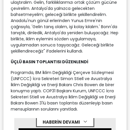
ulaştıralım. Gelin, farklılıklarımızı ortak çözüm gücüne
çevirelim. Antalya'da yalnızca gelecekten
bahsetmeyelim; geleceği birlikte şekillendirelim.
Anadolu'nun gönül erlerinden Yunus Emre'nin
çağrısıyla, 'Gelin tanış olalım, işi kolay kılalım.' Bonn'da
tanıştık, dinledik, Antalya'da yeniden buluşacağız. Hep
birlikte, iklim eylemini sözden uygulamaya,
uygulamadan sonuca taşıyacağız. Geleceği birlikte
şekillendireceğiz" ifadelerini kullandı.
ÜÇLÜ BASIN TOPLANTISI DÜZENLENDİ
Programda, BM İklim Değişikliği Çerçeve Sözleşmesi
(UNFCCC) İcra Sekreteri Simon Stiell ve Avustralya
İklim Değişikliği ve Enerji Bakanı Chris Bowen de birer
konuşma yaptı. COP31 Başkanı Kurum, UNFCCC İcra
Sekreteri Stiell ve Avustralya İklim Değişikliği ve Enerji
Bakanı Bowen 3'lü basın toplantısı düzenleyip basın
mensuplarının sorularını yanıtladı.
HABERİN DEVAMI