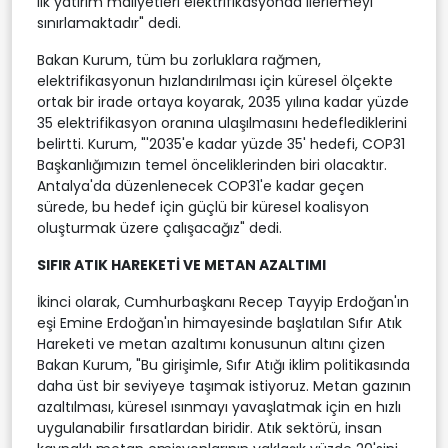
ilk yatırım maliyetleri elektrifikasyonda ilerlemeyi
sınırlamaktadır" dedi.
Bakan Kurum, tüm bu zorluklara rağmen,
elektrifikasyonun hızlandırılması için küresel ölçekte
ortak bir irade ortaya koyarak, 2035 yılına kadar yüzde
35 elektrifikasyon oranına ulaşılmasını hedeflediklerini
belirtti. Kurum, "'2035'e kadar yüzde 35' hedefi, COP31
Başkanlığımızın temel önceliklerinden biri olacaktır.
Antalya'da düzenlenecek COP31'e kadar geçen
sürede, bu hedef için güçlü bir küresel koalisyon
oluşturmak üzere çalışacağız" dedi.
SIFIR ATIK HAREKETİ VE METAN AZALTIMI
İkinci olarak, Cumhurbaşkanı Recep Tayyip Erdoğan'ın
eşi Emine Erdoğan'ın himayesinde başlatılan Sıfır Atık
Hareketi ve metan azaltımı konusunun altını çizen
Bakan Kurum, "Bu girişimle, Sıfır Atığı iklim politikasında
daha üst bir seviyeye taşımak istiyoruz. Metan gazının
azaltılması, küresel ısınmayı yavaşlatmak için en hızlı
uygulanabilir fırsatlardan biridir. Atık sektörü, insan