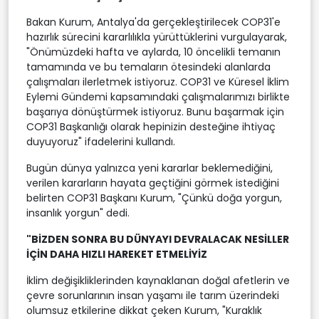
Bakan Kurum, Antalya'da gerçekleştirilecek COP31'e
hazırlık sürecini kararlılıkla yürüttüklerini vurgulayarak,
"Önümüzdeki hafta ve aylarda, 10 öncelikli temanın
tamamında ve bu temaların ötesindeki alanlarda
çalışmaları ilerletmek istiyoruz. COP31 ve Küresel İklim
Eylemi Gündemi kapsamındaki çalışmalarımızı birlikte
başarıya dönüştürmek istiyoruz. Bunu başarmak için
COP31 Başkanlığı olarak hepinizin desteğine ihtiyaç
duyuyoruz" ifadelerini kullandı.
Bugün dünya yalnızca yeni kararlar beklemediğini,
verilen kararların hayata geçtiğini görmek istediğini
belirten COP31 Başkanı Kurum, "Çünkü doğa yorgun,
insanlık yorgun" dedi.
"BİZDEN SONRA BU DÜNYAYI DEVRALACAK NESİLLER
İÇİN DAHA HIZLI HAREKET ETMELİYİZ
İklim değişikliklerinden kaynaklanan doğal afetlerin ve
çevre sorunlarının insan yaşamı ile tarım üzerindeki
olumsuz etkilerine dikkat çeken Kurum, "Kuraklık