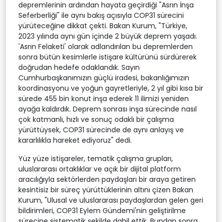
depremlerinin ardından hayata geçirdiği "Asrın İnşa
Seferberliği" ile aynı bakış açısıyla COP31 sürecini
yürüteceğine dikkat çekti. Bakan Kurum, "Türkiye,
2023 yılında aynı gün içinde 2 büyük deprem yaşadı.
'Asrın Felaketi' olarak adlandırılan bu depremlerden
sonra bütün kesimlerle istişare kültürünü sürdürerek
doğrudan hedefe odaklandık. Sayın
Cumhurbaşkanımızın güçlü iradesi, bakanlığımızın
koordinasyonu ve yoğun gayretleriyle, 2 yıl gibi kısa bir
sürede 455 bin konut inşa ederek 11 ilimizi yeniden
ayağa kaldırdık. Deprem sonrası inşa sürecinde nasıl
çok katmanlı, hızlı ve sonuç odaklı bir çalışma
yürüttüysek, COP31 sürecinde de aynı anlayış ve
kararlılıkla hareket ediyoruz" dedi.
Yüz yüze istişareler, tematik çalışma grupları,
uluslararası ortaklıklar ve açık bir dijital platform
aracılığıyla sektörlerden paydaşları bir araya getiren
kesintisiz bir süreç yürüttüklerinin altını çizen Bakan
Kurum, "Ulusal ve uluslararası paydaşlardan gelen geri
bildirimleri, COP31 Eylem Gündemi'nin geliştirilme
sürecine sistematik şekilde dahil ettik. Bundan sonra