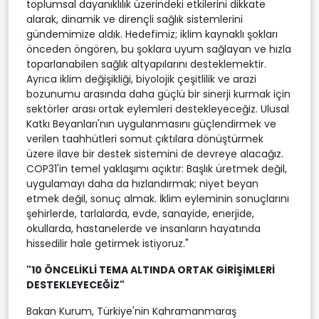
toplumsal dayanıklılık üzerindeki etkilerini dikkate
alarak, dinamik ve dirençli sağlık sistemlerini
gündemimize aldık. Hedefimiz; iklim kaynaklı şokları
önceden öngören, bu şoklara uyum sağlayan ve hızla
toparlanabilen sağlık altyapılarını desteklemektir.
Ayrıca iklim değişikliği, biyolojik çeşitlilik ve arazi
bozunumu arasında daha güçlü bir sinerji kurmak için
sektörler arası ortak eylemleri destekleyeceğiz. Ulusal
Katkı Beyanları'nın uygulanmasını güçlendirmek ve
verilen taahhütleri somut çıktılara dönüştürmek
üzere ilave bir destek sistemini de devreye alacağız.
COP31'in temel yaklaşımı açıktır: Başlık üretmek değil,
uygulamayı daha da hızlandırmak; niyet beyan
etmek değil, sonuç almak. İklim eyleminin sonuçlarını
şehirlerde, tarlalarda, evde, sanayide, enerjide,
okullarda, hastanelerde ve insanların hayatında
hissedilir hale getirmek istiyoruz."
"10 ÖNCELİKLİ TEMA ALTINDA ORTAK GİRİŞİMLERİ
DESTEKLEYECEĞİZ"
Bakan Kurum, Türkiye'nin Kahramanmaraş