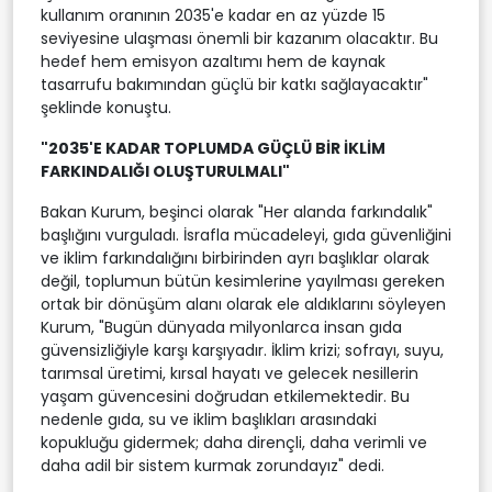
kullanım oranının 2035'e kadar en az yüzde 15
seviyesine ulaşması önemli bir kazanım olacaktır. Bu
hedef hem emisyon azaltımı hem de kaynak
tasarrufu bakımından güçlü bir katkı sağlayacaktır"
şeklinde konuştu.
"2035'E KADAR TOPLUMDA GÜÇLÜ BİR İKLİM
FARKINDALIĞI OLUŞTURULMALI"
Bakan Kurum, beşinci olarak "Her alanda farkındalık"
başlığını vurguladı. İsrafla mücadeleyi, gıda güvenliğini
ve iklim farkındalığını birbirinden ayrı başlıklar olarak
değil, toplumun bütün kesimlerine yayılması gereken
ortak bir dönüşüm alanı olarak ele aldıklarını söyleyen
Kurum, "Bugün dünyada milyonlarca insan gıda
güvensizliğiyle karşı karşıyadır. İklim krizi; sofrayı, suyu,
tarımsal üretimi, kırsal hayatı ve gelecek nesillerin
yaşam güvencesini doğrudan etkilemektedir. Bu
nedenle gıda, su ve iklim başlıkları arasındaki
kopukluğu gidermek; daha dirençli, daha verimli ve
daha adil bir sistem kurmak zorundayız" dedi.