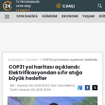
TV PROGRAMLARI
CANLI
YAYIN AKIŞI
24 RADYO
SON DAKİKA
GÜNDEM
EKONOMİ
YAŞAM
DÜ
Anasayfa
Gundem
COP31 yol haritası açıklandı: Elektrifikasy
COP31 yol haritası açıklandı:
Elektrifikasyondan sıfır atığa
büyük hedefler
IHA -
Haziran 09, 2026 18:54
| Son Güncelleme
Tarihi:
Haziran 09, 2026 18:54