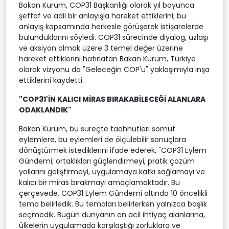
Bakan Kurum, COP31 Başkanlığı olarak yıl boyunca
şeffaf ve adil bir anlayışla hareket ettiklerini; bu
anlayış kapsamında herkesle görüşerek istişarelerde
bulunduklarını söyledi. COP31 sürecinde diyalog, uzlaşı
ve aksiyon olmak üzere 3 temel değer üzerine
hareket ettiklerini hatırlatan Bakan Kurum, Türkiye
olarak vizyonu da "Geleceğin COP'u" yaklaşımıyla inşa
ettiklerini kaydetti.
"COP31'İN KALICI MİRAS BIRAKABİLECEĞİ ALANLARA
ODAKLANDIK"
Bakan Kurum, bu süreçte taahhütleri somut
eylemlere, bu eylemleri de ölçülebilir sonuçlara
dönüştürmek istediklerini ifade ederek, "COP31 Eylem
Gündemi; ortaklıkları güçlendirmeyi, pratik çözüm
yollarını geliştirmeyi, uygulamaya katkı sağlamayı ve
kalıcı bir miras bırakmayı amaçlamaktadır. Bu
çerçevede, COP31 Eylem Gündemi altında 10 öncelikli
tema belirledik. Bu temaları belirlerken yalnızca başlık
seçmedik. Bugün dünyanın en acil ihtiyaç alanlarına,
ülkelerin uygulamada karşılaştığı zorluklara ve