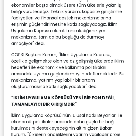
ekonomiler başta olmak üzere tüm ülkelerle yakın iş
birliği yürüteceğiz. Teknik yardım, kapasite geliştirme
faaliyetleri ve finansal destek mekanizmalarına
erişimin güçlendirilmesine katkı sağlayacağız. İklim
Uygulama Köprüsü olarak tanımladığımız yeni
mekanizma, tam da bu boşluğu doldurmayı
amaçlıyor" dedi.
COP31 Başkanı Kurum, "İklim Uygulama Köprüsü,
özellikle gelişmekte olan ve az gelişmiş ülkelerde iklim
hedefleri ile ekonomik ve kalkınma politikaları
arasındaki uyumu güçlendirmeyi hedeflemektedir. Bu
mekanizma, yatırım yapılabilir bir ortam
oluşturulmasına katkı sağlayacaktır" dedi.
"İKLİM UYGULAMA KÖPRÜSÜ YENİ BİR FON DEĞİL,
TAMAMLAYICI BİR GİRİŞİMDİR"
İklim Uygulama Köprüsü'nün; Ulusal Katkı Beyanları ile
ekonomik politikalar arasında daha güçlü bir bağ
kurulmasını destekleyeceğinin altını çizen Bakan
Kurum, "Ülkelerin önceliklerini yatırım yapılabilir proje