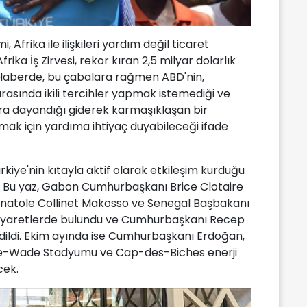
frika ile ilişkileri yardım değil ticaret
ika İş Zirvesi, rekor kıran 2,5 milyar dolarlık
Haberde, bu çabalara rağmen ABD'nin,
arasında ikili tercihler yapmak istemediği ve
lara dayandığı giderek karmaşıklaşan bir
ak için yardıma ihtiyaç duyabileceği ifade
rkiye'nin kıtayla aktif olarak etkileşim kurduğu
ldi. Bu yaz, Gabon Cumhurbaşkanı Brice Clotaire
natole Collinet Makosso ve Senegal Başbakanı
iyaretlerde bulundu ve Cumhurbaşkanı Recep
dildi. Ekim ayında ise Cumhurbaşkanı Erdoğan,
ye-Wade Stadyumu ve Cap-des-Biches enerji
cek.