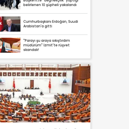
Başkentte "değnekçilik" yaptığı
belirlenen 10 şüpheli yakalandı
Cumhurbaşkanı Erdoğan, Suudi
Arabistan'a gitti
"Parayı şu araya sıkıştırdım
müdürüm" İzmit'te rüşvet
skandalı!