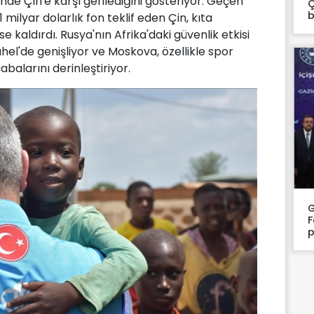
de Çin'e karşı gerilediğini gösteriyor. Geçen
Ç
b
1 milyar dolarlık fon teklif eden Çin, kıta
se kaldırdı. Rusya'nın Afrika'daki güvenlik etkisi
ahel'de genişliyor ve Moskova, özellikle spor
abalarını derinleştiriyor.
G
F
p