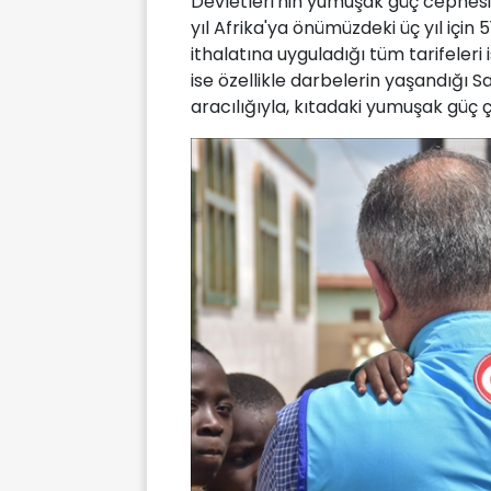
Devletleri'nin yumuşak güç cephesin
yıl Afrika'ya önümüzdeki üç yıl için 5
ithalatına uyguladığı tüm tarifeleri i
ise özellikle darbelerin yaşandığı S
aracılığıyla, kıtadaki yumuşak güç ç