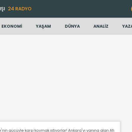
IŞI
24 RADYO
EKONOMİ
YAŞAM
DÜNYA
ANALİZ
YAZ
'nin gücüyle karşı koymak istiyorlar! Ankara'yı yanına alan Afrika'yı elin