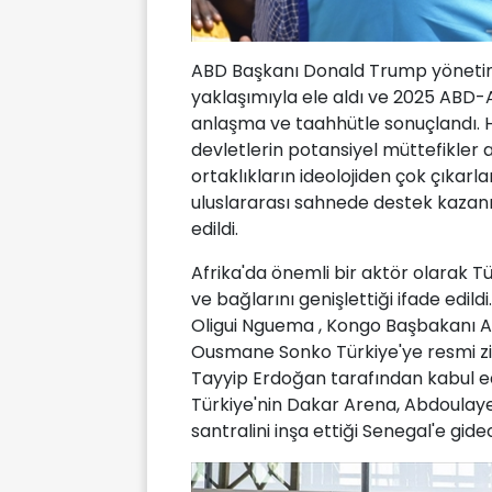
ABD Başkanı Donald Trump yönetimi, A
yaklaşımıyla ele aldı ve 2025 ABD-Afr
anlaşma ve taahhütle sonuçlandı. 
devletlerin potansiyel müttefikler 
ortaklıkların ideolojiden çok çıkar
uluslararası sahnede destek kazanm
edildi.
Afrika'da önemli bir aktör olarak Tü
ve bağlarını genişlettiği ifade edi
Oligui Nguema , Kongo Başbakanı A
Ousmane Sonko Türkiye'ye resmi z
Tayyip Erdoğan tarafından kabul e
Türkiye'nin Dakar Arena, Abdoula
santralini inşa ettiği Senegal'e gide