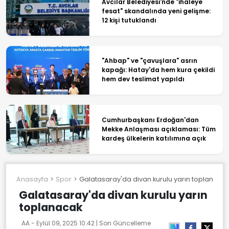
Avcılar Belediyesi'nde "ihaleye
fesat" skandalında yeni gelişme:
12 kişi tutuklandı
"Ahbap" ve "çavuşlara" asrın
kapağı: Hatay'da hem kura çekildi
hem dev teslimat yapıldı
Cumhurbaşkanı Erdoğan'dan
Mekke Anlaşması açıklaması: Tüm
kardeş ülkelerin katılımına açık
Anasayfa
Spor
Galatasaray'da divan kurulu yarın toplanaca
Galatasaray'da divan kurulu yarın
toplanacak
AA -
Eylül 09, 2025 10:42
| Son Güncelleme