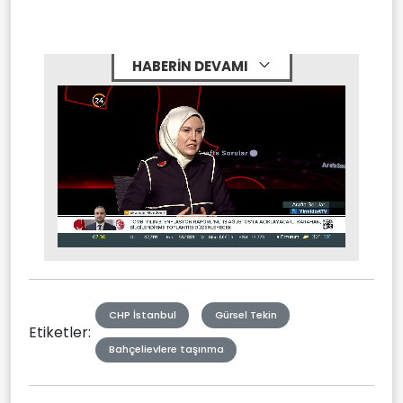
HABERİN DEVAMI
Stream
Mute
Type
CHP İstanbul
Gürsel Tekin
Etiketler:
Bahçelievlere taşınma