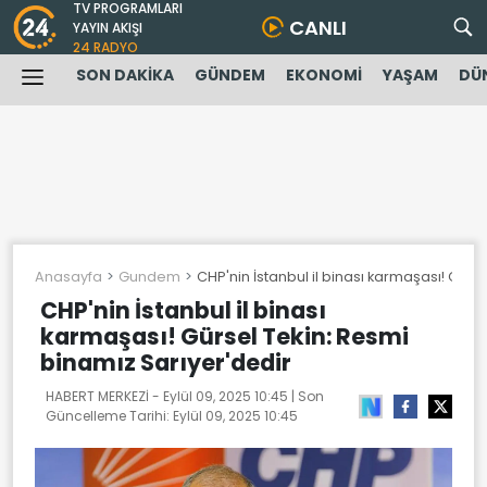
TV PROGRAMLARI
CANLI
YAYIN AKIŞI
24 RADYO
SON DAKİKA
GÜNDEM
EKONOMİ
YAŞAM
DÜ
Anasayfa
Gundem
CHP'nin İstanbul il binası karmaşası! Gürs
CHP'nin İstanbul il binası
karmaşası! Gürsel Tekin: Resmi
binamız Sarıyer'dedir
HABERT MERKEZİ -
Eylül 09, 2025 10:45
| Son
Güncelleme Tarihi:
Eylül 09, 2025 10:45