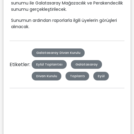
sunumu ile Galatasaray Mağazacılık ve Perakendecilik
sunumu gerçekleştirilecek.
Sunumun ardından raporlarla ilgili üyelerin görüşleri
alınacak.
Galatasaray Divan Kurulu
Etiketler:
Eylül Toplantısı
Galatasaray
Divan Kurulu
Toplantı
Eyül