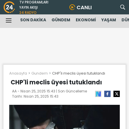
TV PROGRAMLARI
CANLI
YAYIN AKIŞI
24 RADYO
SON DAKİKA
GÜNDEM
EKONOMİ
YAŞAM
DÜ
Anasayfa
Gundem
CHP'li meclis üyesi tutuklandı
CHP'li meclis üyesi tutuklandı
AA -
Nisan 25, 2025 15:43
| Son Güncelleme
Tarihi:
Nisan 25, 2025 15:43