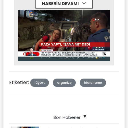
HABERİN DEVAMI
Stream
Mute
Type
Etiketler:
rüşvet
organize
iddianame
Son Haberler