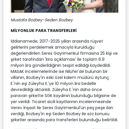
Mustafa Bozbey-Seden Bozbey
MİLYONLUK PARA TRANSFERLERİ
İddianamede, 2017-2025 yılları arasında rüşvet
gelirlerini perdelemek amacıyla kurulduğu
değerlendirilen Seres Gayrimenkul firmasına 25 kişi ve
şirket tarafından 'kira açıklaması' ile toplam 6.9
milyon lira gönderildiğinin tespit edildiği kaydedildi.
MASAK incelemelerinde ise Nilüfer'de bulunan bir
villanın, Bozbey'in eski özel kalem müdürü Aytunç
E.'nin eşi Züleyha E.'ye 10 milyon lira bedelle
devredildiği aktarıldı. Züleyha E.'nin daha önce
paravan şirkette SGK kaydının bulunduğu bilgisine de
yer verildi. Ticaret sicili kayıtlarının incelenmesinde
Verev İnşaat ile Seres Gayrimenkul'ün peş peşe ilan
verdiği, Bozbey'in eşi Seden Bozbey ile söz konusu
şirketler arasında para transferleri bulunduğu belirtildi.