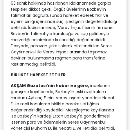
63 sanık hakkında hazırlanan iddianamede çarpıcı
tespitler dikkat çekti. Örgüt üyelerinin Bozbey'in
talimatları doğrultusunda hareket ederek fikir ve
eylem birliği içerisinde suç işlediğinin değerlendirildiği
belirtildi. İddianamede, 'Verev İnşaat' isimli firmanın
Bozbey'in talimatıyla kurulduğu ve suç gelirleriyle
malvarlığı ediniminde kullanıldığı değerlendirildi.
Dosyada, paravan şirket olarak nitelendirilen Seres
Gayrimenkul ile Verev İnşaat arasında taşınmaz
devirleri bulunmasına rağmen para transferine
rastlanmadığı belirtildi.
BİRLİKTE HAREKET ETTİLER
AKŞAM Gazetesi'nin haberine göre,
incelenen
görüşme kayıtlarında, Bozbey'in eski özel kalem
müdürü Aytunç E.'nin, Verev İnşaat yöneticisi Necati
E. ile mali konularda birlikte hareket ettiğinin
değerlendirildiği kaydedildi. Mesajlaşma kayıtlarında
ise Bozbey'in kardeşi Ertan Bozbey'e gönderilmesi
istenen para ve ödemelerin Seres Gayrimenkul
yöneticisi Muhkim D. ile Necati E.'ye iletildiği belirtildi.