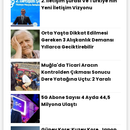
2. İletişim Şurası Ve Türkiye'nin
Yeni İletişim Vizyonu
Orta Yaşta Dikkat Edilmesi
Gereken 3 Alışkanlık Demansı
Yıllarca Geciktirebilir
Muğla'da Ticari Aracın
Kontrolden Çıkması Sonucu
Dere Yatağına Uçtu: 2 Yaralı
5G Abone Sayısı 4 Ayda 44,5
Milyona Ulaştı
Güney Kore: Kuzey Kore, Japon