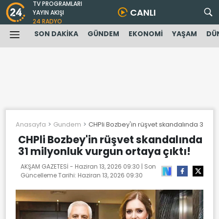
TV PROGRAMLARI
CANLI
YAYIN AKIŞI
24 RADYO
SON DAKİKA
GÜNDEM
EKONOMİ
YAŞAM
DÜ
Anasayfa
Gundem
CHPli Bozbey'in rüşvet skandalında 31 mily
CHPli Bozbey'in rüşvet skandalında
31 milyonluk vurgun ortaya çıktı!
AKŞAM GAZETESİ -
Haziran 13, 2026 09:30
| Son
Güncelleme Tarihi:
Haziran 13, 2026 09:30