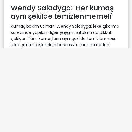
Wendy Saladyga: 'Her kumaş
aynı şekilde temizlenmemeli'
Kumaş bakım uzmanı Wendy Saladyga, leke çıkarma
sürecinde yapılan diğer yaygın hatalara da dikkat
çekiyor. Tüm kumaşların aynı şekilde temizlenmesi,
leke çıkarma işleminin başarısız olmasına neden
olabiliyor. Pamuk ve keten gibi dayanıklı kumaşlar ile
hassas dokulu kumaşlar farklı yöntemler gerektiriyor.
Ayrıca, lekeyi ovmak yerine tamponlamak, lekenin
yayılmasını önlüyor. Lekeye müdahale etmekte
gecikmek de, lekenin kumaşa işlemesine ve kalıcı
hale gelmesine yol açabiliyor. Saladyga, leke çıkarıcı
ürünlerin mutlaka giysinin görünmeyen bir kısmında
test edilmesini ve hızlı hareket edilmesini öneriyor. Bu
şekilde, hem kumaşın zarar görmesi engelleniyor
hem de leke çıkarma işlemi daha etkili oluyor. Leke
çıkarma sürecinde dikkatli ve bilinçli adımlar atmak,
giysilerin ömrünü uzatıyor ve istenmeyen izlerin
önüne geçiyor.