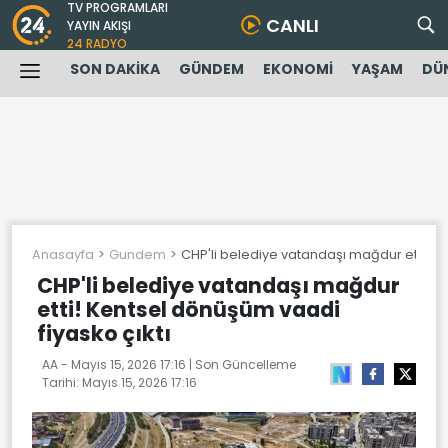
TV PROGRAMLARI
CANLI
YAYIN AKIŞI
24 RADYO
SON DAKİKA
GÜNDEM
EKONOMİ
YAŞAM
DÜ
Anasayfa
Gundem
CHP'li belediye vatandaşı mağdur etti! Ke
CHP'li belediye vatandaşı mağdur
etti! Kentsel dönüşüm vaadi
fiyasko çıktı
AA -
Mayıs 15, 2026 17:16
| Son Güncelleme
Tarihi:
Mayıs 15, 2026 17:16