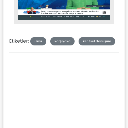
Stream
Mute
Type
Etiketler:
izmir
karşıyaka
kentsel dönüşüm