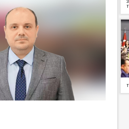
3
T
T