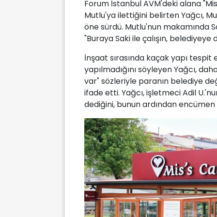
Forum İstanbul AVM'deki alana "Mis's
Mutlu'ya ilettiğini belirten Yağcı, M
öne sürdü. Mutlu'nun makamında Sa
"Buraya Saki ile çalışın, belediyeye d
İnşaat sırasında kaçak yapı tespit e
yapılmadığını söyleyen Yağcı, dah
var" sözleriyle paranın belediye değil
ifade etti. Yağcı, işletmeci Adil U.'
dediğini, bunun ardından encümen kar