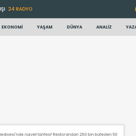
IŞI
24 RADYO
EKONOMİ
YAŞAM
DÜNYA
ANALİZ
YAZ
diyesi'nde rüşvet tarifesi! Restorandan 250 bin büfeden 50 bin lira