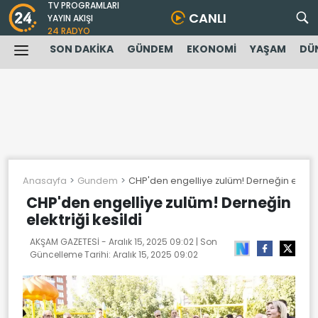
TV PROGRAMLARI
CANLI
YAYIN AKIŞI
24 RADYO
SON DAKİKA
GÜNDEM
EKONOMİ
YAŞAM
DÜ
Anasayfa
Gundem
CHP'den engelliye zulüm! Derneğin elektriğ
CHP'den engelliye zulüm! Derneğin
elektriği kesildi
AKŞAM GAZETESİ -
Aralık 15, 2025 09:02
| Son
Güncelleme Tarihi:
Aralık 15, 2025 09:02