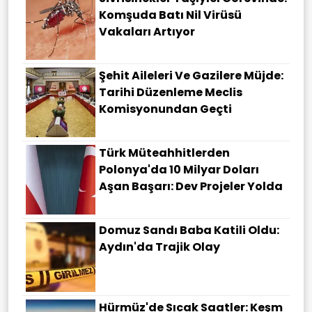
Komşuda Batı Nil Virüsü
Vakaları Artıyor
Şehit Aileleri Ve Gazilere Müjde:
Tarihi Düzenleme Meclis
Komisyonundan Geçti
Türk Müteahhitlerden
Polonya'da 10 Milyar Doları
Aşan Başarı: Dev Projeler Yolda
Domuz Sandı Baba Katili Oldu:
Aydın'da Trajik Olay
Hürmüz'de Sıcak Saatler: Keşm