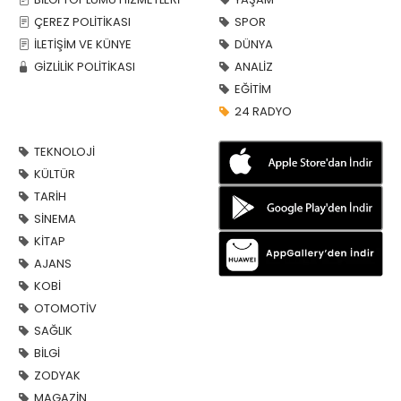
ÇEREZ POLİTİKASI
SPOR
İLETİŞİM VE KÜNYE
DÜNYA
GİZLİLİK POLİTİKASI
ANALİZ
EĞİTİM
24 RADYO
TEKNOLOJİ
KÜLTÜR
TARİH
SİNEMA
KİTAP
AJANS
KOBİ
OTOMOTİV
SAĞLIK
BİLGİ
ZODYAK
MAGAZİN