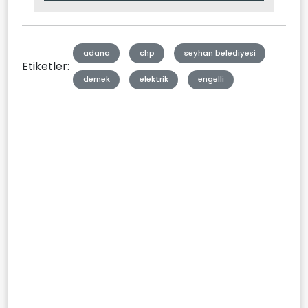
Type
adana
chp
seyhan belediyesi
Etiketler:
dernek
elektrik
engelli