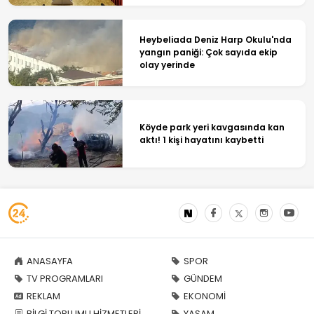
Heybeliada Deniz Harp Okulu'nda
yangın paniği: Çok sayıda ekip
olay yerinde
Köyde park yeri kavgasında kan
aktı! 1 kişi hayatını kaybetti
ANASAYFA
SPOR
TV PROGRAMLARI
GÜNDEM
REKLAM
EKONOMİ
BİLGİ TOPLUMU HİZMETLERİ
YAŞAM