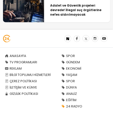
Adalet ve Güvenlik projeleri
devrede! İllegal suç örgütlerine
nefes aldırılmayacak
ANASAYFA
SPOR
TV PROGRAMLARI
GÜNDEM
REKLAM
EKONOMİ
BİLGİ TOPLUMU HİZMETLERİ
YAŞAM
ÇEREZ POLİTİKASI
SPOR
İLETİŞİM VE KÜNYE
DÜNYA
GİZLİLİK POLİTİKASI
ANALİZ
EĞİTİM
24 RADYO