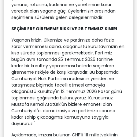
yönüne, rotasına, kaderine ve yönetimine karar
verecek olan yegane güç, üyelerimizin arasından
seçimlerle süzülerek gelen delegelerimizdir.
SEÇİMLERE GİREMEME RİSKİ VE 25 TEMMUZ SINIRI
Yaşanan krizin, ülkemize ve partimize daha fazla
zarar vermemesi adına, olağanüstü kurultayımızın en
kısa sürede toplanması gerekmektedir. Partimiz
bugün aynı zamanda 25 Temmuz 2026 tarihine
kadar bir kurultay yapmaması halinde seçimlere
girememe riskiyle de karşı karşıyadır. Bu kapsamda,
Cumhuriyet Halk Partisi'nin iradesinin yeniden ve
tartışmasız biçimde tecelli etmesi amacıyla
Olağanüstü Kurultay'ın 12 Temmuz 2026 Pazar günü
toplanması çağrısında bulunuyoruz. Kurucumuz
Mustafa Kemal Atatürk'ün bizlere emaneti olan
Cumhuriyet'e, demokrasiye ve partimize sonuna
kadar sahip çıkacağımızı kamuoyuna saygıyla
duyururuz."
Açıklamada, imzası bulunan CHP'li 111 milletvekilinin