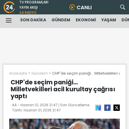
TV PROGRAMLARI
CANLI
YAYIN AKIŞI
24 RADYO
SON DAKİKA
GÜNDEM
EKONOMİ
YAŞAM
DÜ
Anasayfa
Gundem
CHP'de seçim paniği... Milletvekilleri acil k
CHP'de seçim paniği...
Milletvekilleri acil kurultay çağrısı
yaptı
AA -
Haziran 01, 2026 21:47
| Son Güncelleme
Tarihi:
Haziran 01, 2026 21:47