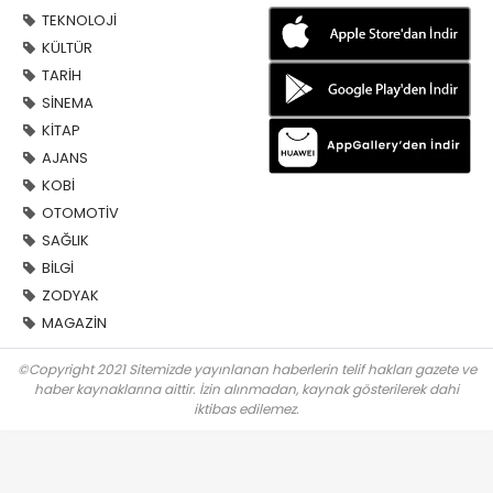
TEKNOLOJİ
KÜLTÜR
TARİH
SİNEMA
KİTAP
AJANS
KOBİ
OTOMOTİV
SAĞLIK
BİLGİ
ZODYAK
MAGAZİN
©Copyright 2021 Sitemizde yayınlanan haberlerin telif hakları gazete ve
haber kaynaklarına aittir. İzin alınmadan, kaynak gösterilerek dahi
iktibas edilemez.