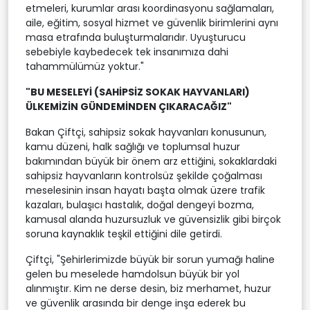
etmeleri, kurumlar arası koordinasyonu sağlamaları,
aile, eğitim, sosyal hizmet ve güvenlik birimlerini aynı
masa etrafında buluşturmalarıdır. Uyuşturucu
sebebiyle kaybedecek tek insanımıza dahi
tahammülümüz yoktur."
"BU MESELEYİ (SAHİPSİZ SOKAK HAYVANLARI)
ÜLKEMİZİN GÜNDEMİNDEN ÇIKARACAĞIZ"
Bakan Çiftçi, sahipsiz sokak hayvanları konusunun,
kamu düzeni, halk sağlığı ve toplumsal huzur
bakımından büyük bir önem arz ettiğini, sokaklardaki
sahipsiz hayvanların kontrolsüz şekilde çoğalması
meselesinin insan hayatı başta olmak üzere trafik
kazaları, bulaşıcı hastalık, doğal dengeyi bozma,
kamusal alanda huzursuzluk ve güvensizlik gibi birçok
soruna kaynaklık teşkil ettiğini dile getirdi.
Çiftçi, "Şehirlerimizde büyük bir sorun yumağı haline
gelen bu meselede hamdolsun büyük bir yol
alınmıştır. Kim ne derse desin, biz merhamet, huzur
ve güvenlik arasında bir denge inşa ederek bu