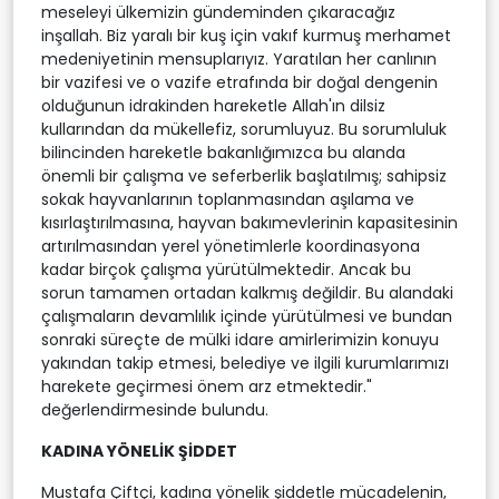
meseleyi ülkemizin gündeminden çıkaracağız
inşallah. Biz yaralı bir kuş için vakıf kurmuş merhamet
medeniyetinin mensuplarıyız. Yaratılan her canlının
bir vazifesi ve o vazife etrafında bir doğal dengenin
olduğunun idrakinden hareketle Allah'ın dilsiz
kullarından da mükellefiz, sorumluyuz. Bu sorumluluk
bilincinden hareketle bakanlığımızca bu alanda
önemli bir çalışma ve seferberlik başlatılmış; sahipsiz
sokak hayvanlarının toplanmasından aşılama ve
kısırlaştırılmasına, hayvan bakımevlerinin kapasitesinin
artırılmasından yerel yönetimlerle koordinasyona
kadar birçok çalışma yürütülmektedir. Ancak bu
sorun tamamen ortadan kalkmış değildir. Bu alandaki
çalışmaların devamlılık içinde yürütülmesi ve bundan
sonraki süreçte de mülki idare amirlerimizin konuyu
yakından takip etmesi, belediye ve ilgili kurumlarımızı
harekete geçirmesi önem arz etmektedir."
değerlendirmesinde bulundu.
KADINA YÖNELİK ŞİDDET
Mustafa Çiftçi, kadına yönelik şiddetle mücadelenin,