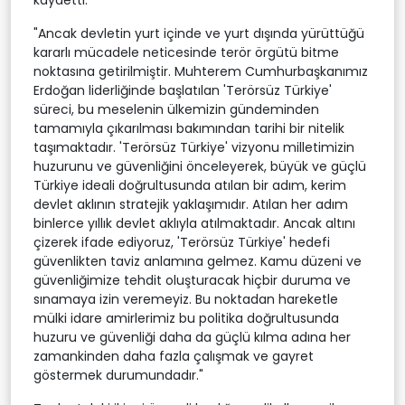
kaydetti:
"Ancak devletin yurt içinde ve yurt dışında yürüttüğü
kararlı mücadele neticesinde terör örgütü bitme
noktasına getirilmiştir. Muhterem Cumhurbaşkanımız
Erdoğan liderliğinde başlatılan 'Terörsüz Türkiye'
süreci, bu meselenin ülkemizin gündeminden
tamamıyla çıkarılması bakımından tarihi bir nitelik
taşımaktadır. 'Terörsüz Türkiye' vizyonu milletimizin
huzurunu ve güvenliğini önceleyerek, büyük ve güçlü
Türkiye ideali doğrultusunda atılan bir adım, kerim
devlet aklının stratejik yaklaşımıdır. Atılan her adım
binlerce yıllık devlet aklıyla atılmaktadır. Ancak altını
çizerek ifade ediyoruz, 'Terörsüz Türkiye' hedefi
güvenlikten taviz anlamına gelmez. Kamu düzeni ve
güvenliğimize tehdit oluşturacak hiçbir duruma ve
sınamaya izin veremeyiz. Bu noktadan hareketle
mülki idare amirlerimiz bu politika doğrultusunda
huzuru ve güvenliği daha da güçlü kılma adına her
zamankinden daha fazla çalışmak ve gayret
göstermek durumundadır."