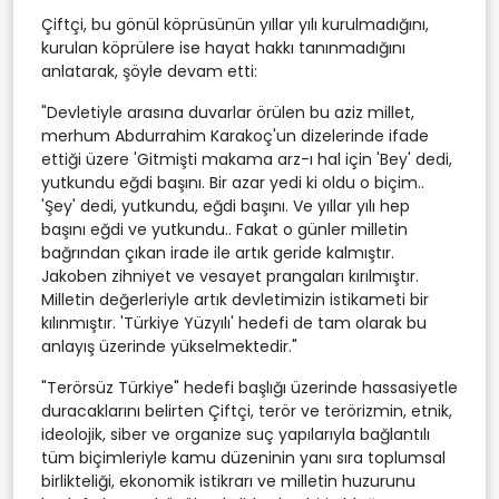
Çiftçi, bu gönül köprüsünün yıllar yılı kurulmadığını,
kurulan köprülere ise hayat hakkı tanınmadığını
anlatarak, şöyle devam etti:
"Devletiyle arasına duvarlar örülen bu aziz millet,
merhum Abdurrahim Karakoç'un dizelerinde ifade
ettiği üzere 'Gitmişti makama arz-ı hal için 'Bey' dedi,
yutkundu eğdi başını. Bir azar yedi ki oldu o biçim..
'Şey' dedi, yutkundu, eğdi başını. Ve yıllar yılı hep
başını eğdi ve yutkundu.. Fakat o günler milletin
bağrından çıkan irade ile artık geride kalmıştır.
Jakoben zihniyet ve vesayet prangaları kırılmıştır.
Milletin değerleriyle artık devletimizin istikameti bir
kılınmıştır. 'Türkiye Yüzyılı' hedefi de tam olarak bu
anlayış üzerinde yükselmektedir."
"Terörsüz Türkiye" hedefi başlığı üzerinde hassasiyetle
duracaklarını belirten Çiftçi, terör ve terörizmin, etnik,
ideolojik, siber ve organize suç yapılarıyla bağlantılı
tüm biçimleriyle kamu düzeninin yanı sıra toplumsal
birlikteliği, ekonomik istikrarı ve milletin huzurunu