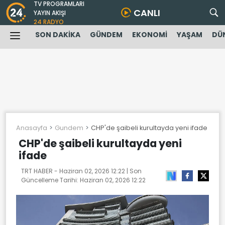
TV PROGRAMLARI
CANLI
YAYIN AKIŞI
24 RADYO
SON DAKİKA
GÜNDEM
EKONOMİ
YAŞAM
DÜ
Anasayfa
Gundem
CHP'de şaibeli kurultayda yeni ifade
CHP'de şaibeli kurultayda yeni
ifade
TRT HABER -
Haziran 02, 2026 12:22
| Son
Güncelleme Tarihi:
Haziran 02, 2026 12:22