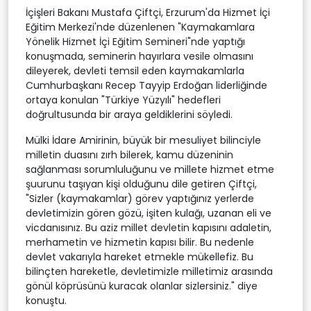
İçişleri Bakanı Mustafa Çiftçi, Erzurum'da Hizmet İçi
Eğitim Merkezi'nde düzenlenen "Kaymakamlara
Yönelik Hizmet İçi Eğitim Semineri"nde yaptığı
konuşmada, seminerin hayırlara vesile olmasını
dileyerek, devleti temsil eden kaymakamlarla
Cumhurbaşkanı Recep Tayyip Erdoğan liderliğinde
ortaya konulan "Türkiye Yüzyılı" hedefleri
doğrultusunda bir araya geldiklerini söyledi.
Mülki İdare Amirinin, büyük bir mesuliyet bilinciyle
milletin duasını zırh bilerek, kamu düzeninin
sağlanması sorumluluğunu ve millete hizmet etme
şuurunu taşıyan kişi olduğunu dile getiren Çiftçi,
"Sizler (kaymakamlar) görev yaptığınız yerlerde
devletimizin gören gözü, işiten kulağı, uzanan eli ve
vicdanısınız. Bu aziz millet devletin kapısını adaletin,
merhametin ve hizmetin kapısı bilir. Bu nedenle
devlet vakarıyla hareket etmekle mükellefiz. Bu
bilinçten hareketle, devletimizle milletimiz arasında
gönül köprüsünü kuracak olanlar sizlersiniz." diye
konuştu.