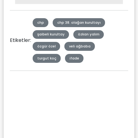
Type
chp
chp 38. olağan kurultayı
şaibeli kurultay
özkan yalım
Etiketler:
özgür özel
veli ağbaba
turgut koç
ifade