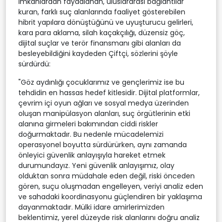
imkanlardan faydalanan, uluslararası bağlantılar
kuran, farklı suç alanlarında faaliyet gösterebilen
hibrit yapılara dönüştüğünü ve uyuşturucu gelirleri,
kara para aklama, silah kaçakçılığı, düzensiz göç,
dijital suçlar ve terör finansmanı gibi alanları da
besleyebildiğini kaydeden Çiftçi, sözlerini şöyle
sürdürdü:
"Göz aydınlığı çocuklarımız ve gençlerimiz ise bu
tehdidin en hassas hedef kitlesidir. Dijital platformlar,
çevrim içi oyun ağları ve sosyal medya üzerinden
oluşan manipülasyon alanları, suç örgütlerinin etki
alanına girmeleri bakımından ciddi riskler
doğurmaktadır. Bu nedenle mücadelemizi
operasyonel boyutta sürdürürken, aynı zamanda
önleyici güvenlik anlayışıyla hareket etmek
durumundayız. Yeni güvenlik anlayışımız, olay
olduktan sonra müdahale eden değil, riski önceden
gören, suçu oluşmadan engelleyen, veriyi analiz eden
ve sahadaki koordinasyonu güçlendiren bir yaklaşıma
dayanmaktadır. Mülki idare amirlerimizden
beklentimiz, yerel düzeyde risk alanlarını doğru analiz