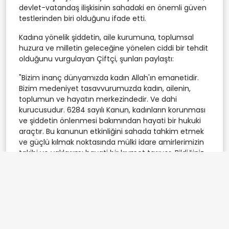
devlet-vatandaş ilişkisinin sahadaki en önemli güven
testlerinden biri olduğunu ifade etti.
Kadına yönelik şiddetin, aile kurumuna, toplumsal
huzura ve milletin geleceğine yönelen ciddi bir tehdit
olduğunu vurgulayan Çiftçi, şunları paylaştı:
"Bizim inanç dünyamızda kadın Allah'ın emanetidir.
Bizim medeniyet tasavvurumuzda kadın, ailenin,
toplumun ve hayatın merkezindedir. Ve dahi
kurucusudur. 6284 sayılı Kanun, kadınların korunması
ve şiddetin önlenmesi bakımından hayati bir hukuki
araçtır. Bu kanunun etkinliğini sahada tahkim etmek
ve güçlü kılmak noktasında mülki idare amirlerimizin
takibi ve yaklaşımı hayati bir kıymet taşıyor. Bildiğiniz
üzere; Mülki amirlerimiz, ihbar veya şikayet üzerine
koruyucu tedbirlere karar verebilmekte ve gerekli
hallerde bu tedbirlerin süratle uygulanmasını
sağlayabilmektedir. Bu yetkinin zamanında ve etkin
kullanılması, birçok olumsuz olayın önlenmesi
bakımından büyük ehemmiyet taşımaktadır. Kadına
Destek Uygulaması (KADES) yalnızca teknolojik bir