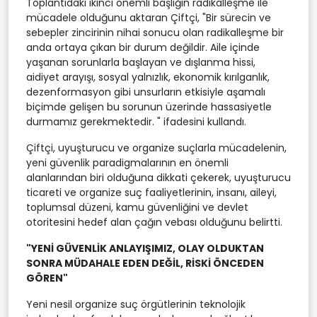
Toplantıdaki ikinci önemli başlığın radikalleşme ile
mücadele olduğunu aktaran Çiftçi, "Bir sürecin ve
sebepler zincirinin nihai sonucu olan radikalleşme bir
anda ortaya çıkan bir durum değildir. Aile içinde
yaşanan sorunlarla başlayan ve dışlanma hissi,
aidiyet arayışı, sosyal yalnızlık, ekonomik kırılganlık,
dezenformasyon gibi unsurların etkisiyle aşamalı
biçimde gelişen bu sorunun üzerinde hassasiyetle
durmamız gerekmektedir. " ifadesini kullandı.
Çiftçi, uyuşturucu ve organize suçlarla mücadelenin,
yeni güvenlik paradigmalarının en önemli
alanlarından biri olduğuna dikkati çekerek, uyuşturucu
ticareti ve organize suç faaliyetlerinin, insanı, aileyi,
toplumsal düzeni, kamu güvenliğini ve devlet
otoritesini hedef alan çağın vebası olduğunu belirtti.
"YENİ GÜVENLİK ANLAYIŞIMIZ, OLAY OLDUKTAN
SONRA MÜDAHALE EDEN DEĞİL, RİSKİ ÖNCEDEN
GÖREN"
Yeni nesil organize suç örgütlerinin teknolojik