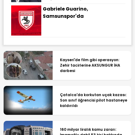
Gabriele Guarino,
Samsunspor'da
Kayseri'de film gibi operasyon:
Zehir tacirlerine AKSUNGUR İHA
darbesi
Çatalca'da korkutan uçak kazası:
Son sınıf öğrencisi pilot hastaneye
kaldırıldı
160 milyar liralık kamu zararı:
İmamoğlu dahil 53 kişi hakkında