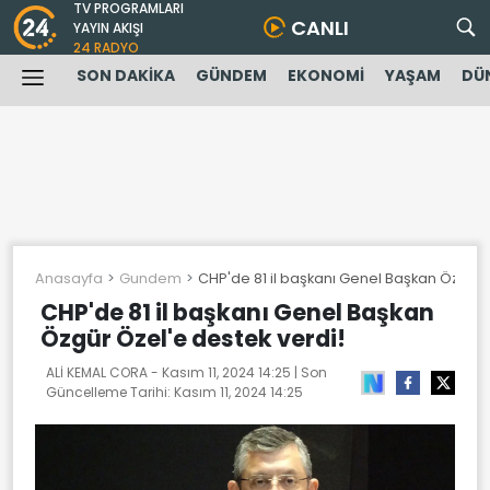
TV PROGRAMLARI
CANLI
YAYIN AKIŞI
24 RADYO
SON DAKİKA
GÜNDEM
EKONOMİ
YAŞAM
DÜ
Anasayfa
Gundem
CHP'de 81 il başkanı Genel Başkan Özgür Ö
CHP'de 81 il başkanı Genel Başkan
Özgür Özel'e destek verdi!
ALİ KEMAL CORA -
Kasım 11, 2024 14:25
| Son
Güncelleme Tarihi:
Kasım 11, 2024 14:25