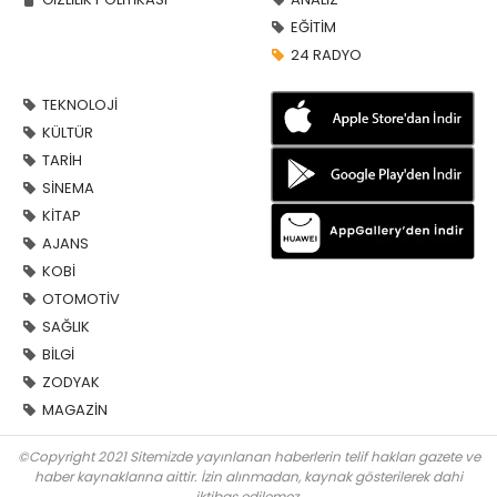
EĞİTİM
24 RADYO
TEKNOLOJİ
KÜLTÜR
TARİH
SİNEMA
KİTAP
AJANS
KOBİ
OTOMOTİV
SAĞLIK
BİLGİ
ZODYAK
MAGAZİN
©Copyright 2021 Sitemizde yayınlanan haberlerin telif hakları gazete ve
haber kaynaklarına aittir. İzin alınmadan, kaynak gösterilerek dahi
iktibas edilemez.