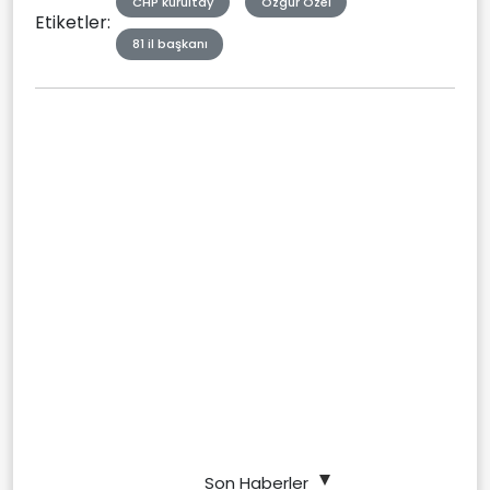
CHP kurultay
Özgür Özel
Etiketler:
81 il başkanı
Son Haberler