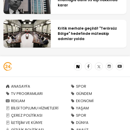
karar
Kritik merhale geçildi! "Terörsüz
Bölge" hedefinde müteakip
adımlar yolda
ANASAYFA
SPOR
TV PROGRAMLARI
GÜNDEM
REKLAM
EKONOMİ
BİLGİ TOPLUMU HİZMETLERİ
YAŞAM
ÇEREZ POLİTİKASI
SPOR
İLETİŞİM VE KÜNYE
DÜNYA
GİZLİLİK POLİTİKASI
ANALİZ