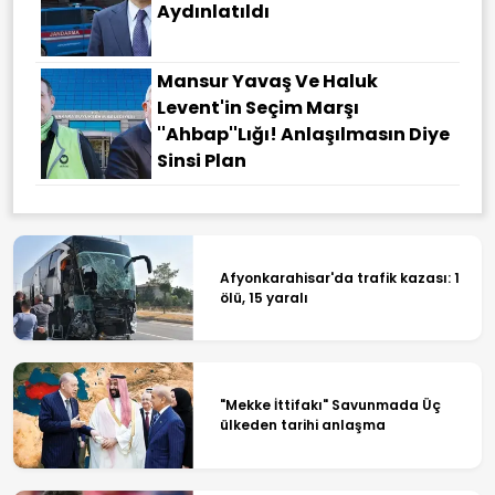
Aydınlatıldı
Mansur Yavaş Ve Haluk
Levent'in Seçim Marşı
''Ahbap''lığı! Anlaşılmasın Diye
Sinsi Plan
Afyonkarahisar'da trafik kazası: 1
ölü, 15 yaralı
"Mekke İttifakı" Savunmada Üç
ülkeden tarihi anlaşma