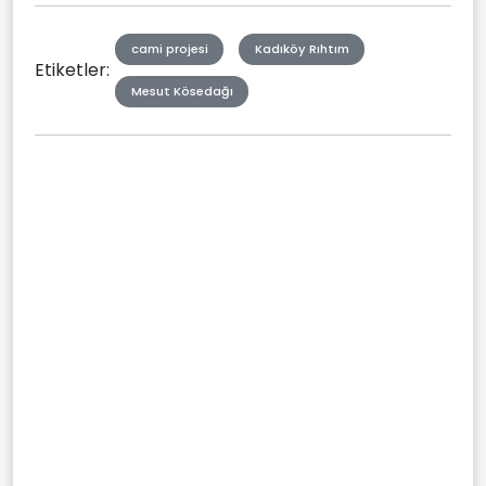
cami projesi
Kadıköy Rıhtım
Etiketler:
Mesut Kösedağı