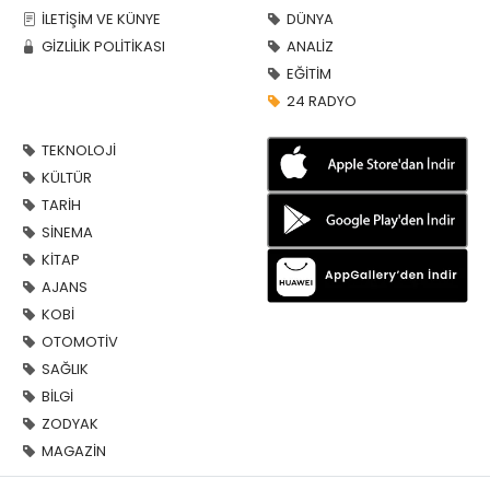
İLETİŞİM VE KÜNYE
DÜNYA
GİZLİLİK POLİTİKASI
ANALİZ
EĞİTİM
24 RADYO
TEKNOLOJİ
KÜLTÜR
TARİH
SİNEMA
KİTAP
AJANS
KOBİ
OTOMOTİV
SAĞLIK
BİLGİ
ZODYAK
MAGAZİN