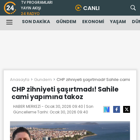
TV PROGRAMLARI
CANLI
YAYIN AKIŞI
24 RADYO
SON DAKİKA
GÜNDEM
EKONOMİ
YAŞAM
DÜ
Anasayfa
Gundem
CHP zihniyeti şaşırtmadı! Sahile cami yap
CHP zihniyeti şaşırtmadı! Sahile
cami yapımına takoz
HABER MERKEZİ -
Ocak 30, 2026 09:40
| Son
Güncelleme Tarihi:
Ocak 30, 2026 09:40