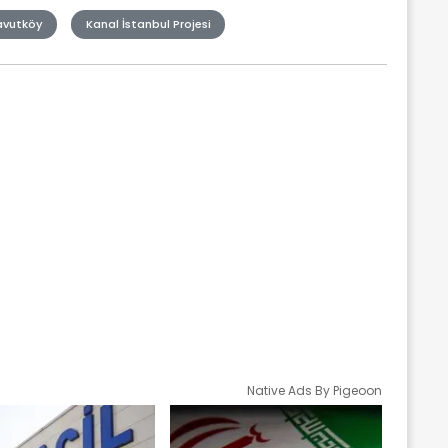
avutköy
Kanal İstanbul Projesi
Native Ads By Pigeoon