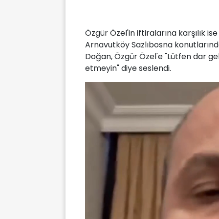
Özgür Özel'in iftiralarına karşılık i
Arnavutköy Sazlıbosna konutlarınd
Doğan, Özgür Özel'e "Lütfen dar geli
etmeyin" diye seslendi.