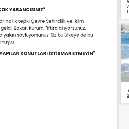
A
v
 ÇOK YABANCISINIZ"
T
larına ilk tepki Çevre Şehircilik ve İklim
geldi. Bakan Kurum, "İftira atıyorsunuz.
a yalan söylüyorsunuz. Siz bu ülkeye de bu
onuştu.
 YAPILAN KONUTLARI İSTİSMAR ETMEYİN"
İ
g