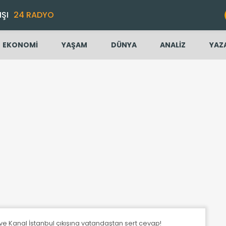
IŞI
24 RADYO
EKONOMİ
YAŞAM
DÜNYA
ANALİZ
YAZ
 ve Kanal İstanbul çıkışına vatandaştan sert cevap!