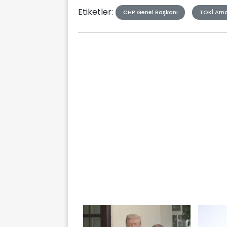
Etiketler:
CHP Genel Başkanı
TOKİ Arn