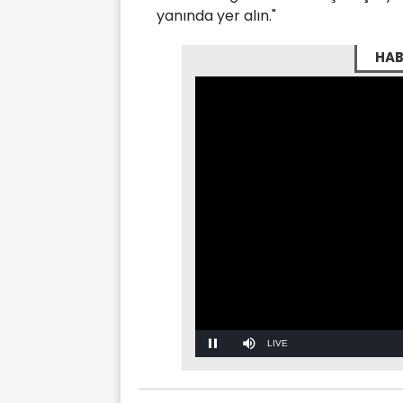
yanında yer alın."
HAB
Stream
Mute
Type