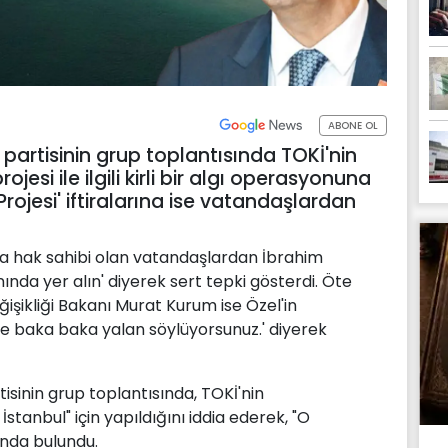
ABONE OL
partisinin grup toplantısında TOKİ'nin
esi ile ilgili kirli bir algı operasyonuna
 Projesi' iftiralarına ise vatandaşlardan
a hak sahibi olan vatandaşlardan İbrahim
ında yer alın' diyerek sert tepki gösterdi. Öte
ğişikliği Bakanı Murat Kurum ise Özel'in
çine baka baka yalan söylüyorsunuz.' diyerek
sinin grup toplantısında, TOKİ'nin
stanbul" için yapıldığını iddia ederek, "O
ında bulundu.