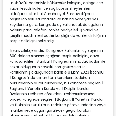
usulsüzlük nedeniyle hükümsüz kaldığını, delegelerin
irade fesadı halleri ve suç kapsamlı eylemleri
olduğunu, İstanbul Cumhuriyet Başsavcılığınca
başlatılan soruşturmalara ve basına yansıyan ses
kayıtlarına göre, kongrede oy kullanacak delegelerin
oylarını para, telefon-tablet hediyeleri, iş vaadi ve
çeşitli maddi menfaatler karşılığında yönlendirildiğinin
tespit edildiğini belirtmişti.
Erkan, dilekçesinde, "Kongrede kullanılan oy sayısının
600 delege sınırının aştığının tespit edildiğini, dava
konusu edilen İstanbul İl Kongresinin mutlak butlan ile
sakat olduğunun savcılık soruşturmaları ile
kanıtlanmış olduğundan bahisle 8 Ekim 2023 İstanbul
İl Kongresi'nde alınan tüm kararların tedbiren
hükümlerinin durdurulmasına, bu kongrede seçilen İl
Başkanı, İl Yönetim Kurulu ve İl Disiplin Kurulu
üyelerinin tedbiren görevden uzaklaştırılmasına,
önceki kongrede seçilen İl Başkanı, İl Yönetim Kurulu
ve İl Disiplin Kurulu'nun tedbiren göreve iadesine veya
mahkemece uygun görülecek geçici kurulun
atanmasına, İstanbul İl Kongresi delegelerinin