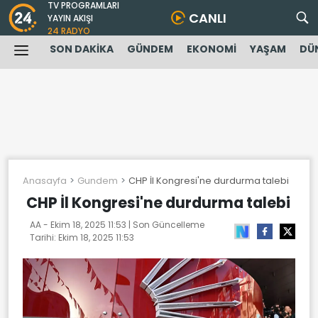
TV PROGRAMLARI
CANLI
YAYIN AKIŞI
24 RADYO
SON DAKİKA
GÜNDEM
EKONOMİ
YAŞAM
DÜ
Anasayfa
Gundem
CHP İl Kongresi'ne durdurma talebi
CHP İl Kongresi'ne durdurma talebi
AA -
Ekim 18, 2025 11:53
| Son Güncelleme
Tarihi:
Ekim 18, 2025 11:53