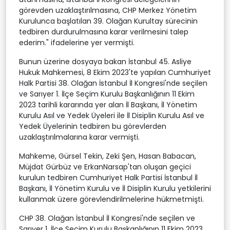
görevden uzaklaştırılmasına, CHP Merkez Yönetim
Kurulunca başlatılan 39. Olağan Kurultay sürecinin
tedbiren durdurulmasına karar verilmesini talep
ederim." ifadelerine yer vermişti.
Bunun üzerine dosyaya bakan İstanbul 45. Asliye
Hukuk Mahkemesi, 8 Ekim 2023'te yapılan Cumhuriyet
Halk Partisi 38. Olağan İstanbul İl Kongresi'nde seçilen
ve Sarıyer 1. İlçe Seçim Kurulu Başkanlığının 11 Ekim
2023 tarihli kararında yer alan İl Başkanı, İl Yönetim
Kurulu Asıl ve Yedek Üyeleri ile İl Disiplin Kurulu Asıl ve
Yedek Üyelerinin tedbiren bu görevlerden
uzaklaştırılmalarına karar vermişti.
Mahkeme, Gürsel Tekin, Zeki Şen, Hasan Babacan,
Müjdat Gürbüz ve ErkanNarsap'tan oluşan geçici
kurulun tedbiren Cumhuriyet Halk Partisi İstanbul İl
Başkanı, İl Yönetim Kurulu ve İl Disiplin Kurulu yetkilerini
kullanmak üzere görevlendirilmelerine hükmetmişti.
CHP 38. Olağan İstanbul İl Kongresi'nde seçilen ve
Sarıyer 1. İlçe Seçim Kurulu Başkanlığının 11 Ekim 2023