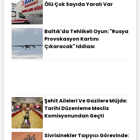
Ölü Çok Sayıda Yaralı Var
Baltık'da Tehlikeli Oyun: "Rusya
Provokasyon Kartını
Çıkaracak" Iddiası
Şehit Aileleri Ve Gazilere Müjde:
Tarihi Düzenleme Meclis
Komisyonundan Geçti
Sivrisinekler Taşıyıcı Görevinde: