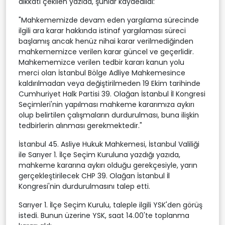
dikkati çekilen yazıda, şunlar kaydedildi:
"Mahkememizde devam eden yargılama sürecinde
ilgili ara karar hakkında istinaf yargılaması süreci
başlamış ancak henüz nihai karar verilmediğinden
mahkememizce verilen karar güncel ve geçerlidir.
Mahkememizce verilen tedbir kararı kanun yolu
merci olan İstanbul Bölge Adliye Mahkemesince
kaldırılmadan veya değiştirilmeden 19 Ekim tarihinde
Cumhuriyet Halk Partisi 39. Olağan İstanbul İl Kongresi
Seçimleri'nin yapılması mahkeme kararımıza aykırı
olup belirtilen çalışmaların durdurulması, buna ilişkin
tedbirlerin alınması gerekmektedir."
İstanbul 45. Asliye Hukuk Mahkemesi, İstanbul Valiliği
ile Sarıyer 1. İlçe Seçim Kuruluna yazdığı yazıda,
mahkeme kararına aykırı olduğu gerekçesiyle, yarın
gerçekleştirilecek CHP 39. Olağan İstanbul İl
Kongresi'nin durdurulmasını talep etti.
Sarıyer 1. İlçe Seçim Kurulu, taleple ilgili YSK'den görüş
istedi. Bunun üzerine YSK, saat 14.00'te toplanma