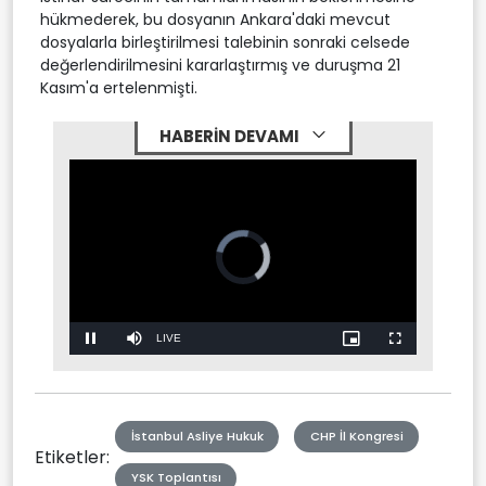
hükmederek, bu dosyanın Ankara'daki mevcut
dosyalarla birleştirilmesi talebinin sonraki celsede
değerlendirilmesini kararlaştırmış ve duruşma 21
Kasım'a ertelenmişti.
HABERİN DEVAMI
Stream
LIVE
Pause
Mute
Picture-
Fullscreen
in-
Picture
Type
İstanbul Asliye Hukuk
CHP İl Kongresi
Etiketler:
YSK Toplantısı