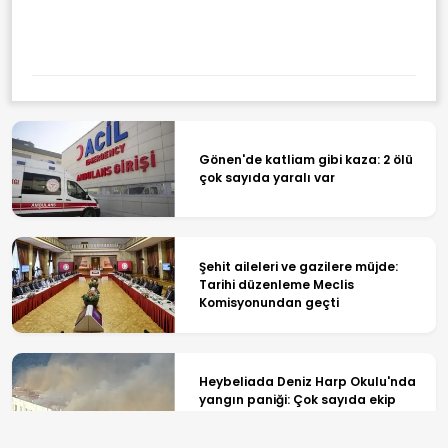
Gönen'de katliam gibi kaza: 2 ölü
çok sayıda yaralı var
Şehit aileleri ve gazilere müjde:
Tarihi düzenleme Meclis
Komisyonundan geçti
Heybeliada Deniz Harp Okulu'nda
yangın paniği: Çok sayıda ekip
olay yerinde