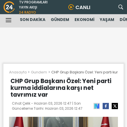
TV PROGRAMLARI
CANLI
YAYIN AKIŞI
24 RADYO
SON DAKİKA
GÜNDEM
EKONOMİ
YAŞAM
DÜ
Anasayfa
Gundem
CHP Grup Başkanı Özel: Yeni parti kurma id
CHP Grup Başkanı Özel: Yeni parti
kurma iddialarına karşı net
tavrımız var
Cihat Çelik -
Haziran 03, 2026 12:47
| Son
Güncelleme Tarihi:
Haziran 03, 2026 12:47