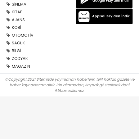
SİNEMA
KİTAP
AJANS
KOBİ
OTOMOTİV
SAĞLIK
BİLGİ
ZODYAK
MAGAZİN
©Copyright 2021 Sitemizde yayınlanan haberlerin telif hakları gazete ve
haber kaynaklarına aittir. İzin alınmadan, kaynak gösterilerek dahi
iktibas edilemez.