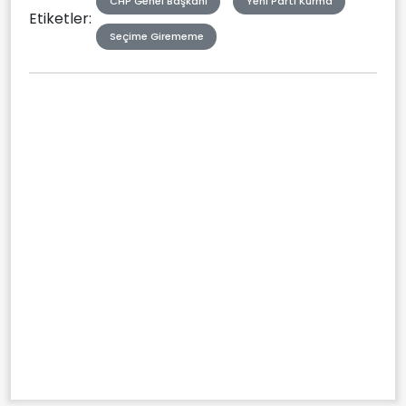
CHP Genel Başkanı
Yeni Parti Kurma
Etiketler:
Seçime Girememe