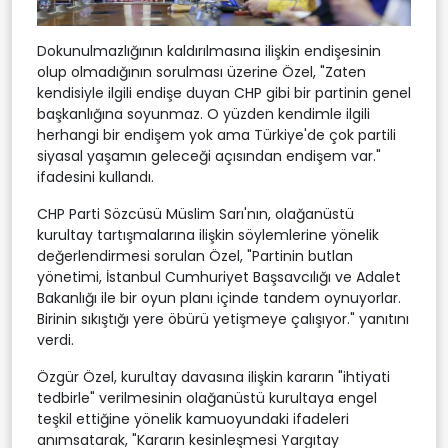
Dokunulmazlığının kaldırılmasına ilişkin endişesinin
olup olmadığının sorulması üzerine Özel, "Zaten
kendisiyle ilgili endişe duyan CHP gibi bir partinin genel
başkanlığına soyunmaz. O yüzden kendimle ilgili
herhangi bir endişem yok ama Türkiye'de çok partili
siyasal yaşamın geleceği açısından endişem var."
ifadesini kullandı.
CHP Parti Sözcüsü Müslim Sarı'nın, olağanüstü
kurultay tartışmalarına ilişkin söylemlerine yönelik
değerlendirmesi sorulan Özel, "Partinin butlan
yönetimi, İstanbul Cumhuriyet Başsavcılığı ve Adalet
Bakanlığı ile bir oyun planı içinde tandem oynuyorlar.
Birinin sıkıştığı yere öbürü yetişmeye çalışıyor." yanıtını
verdi.
Özgür Özel, kurultay davasına ilişkin kararın "ihtiyati
tedbirle" verilmesinin olağanüstü kurultaya engel
teşkil ettiğine yönelik kamuoyundaki ifadeleri
anımsatarak, "Kararın kesinleşmesi Yargıtay