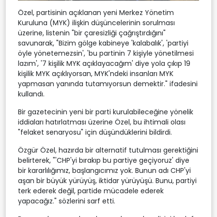
Özel, partisinin açıklanan yeni Merkez Yönetim
Kuruluna (MYK) ilişkin düşüncelerinin sorulması
üzerine, listenin "bir çaresizliği çağrıştırdığını"
savunarak, "Bizim gölge kabineye 'kalabalık', 'partiyi
öyle yönetemezsin', 'bu partinin 7 kişiyle yönetilmesi
lazım', '7 kişilik MYK açıklayacağım' diye yola çıkıp 19
kişilik MYK açıklıyorsan, MYK'ndeki insanları MYK
yapmasan yanında tutamıyorsun demektir." ifadesini
kullandı.
Bir gazetecinin yeni bir parti kurulabileceğine yönelik
iddiaları hatırlatması üzerine Özel, bu ihtimali olası
"felaket senaryosu" için düşündüklerini bildirdi.
Özgür Özel, hazırda bir alternatif tutulması gerektiğini
belirterek, "'CHP'yi bırakıp bu partiye geçiyoruz' diye
bir kararlılığımız, başlangıcımız yok. Bunun adı CHP'yi
aşan bir büyük yürüyüş, iktidar yürüyüşü. Bunu, partiyi
terk ederek değil, partide mücadele ederek
yapacağız." sözlerini sarf etti.