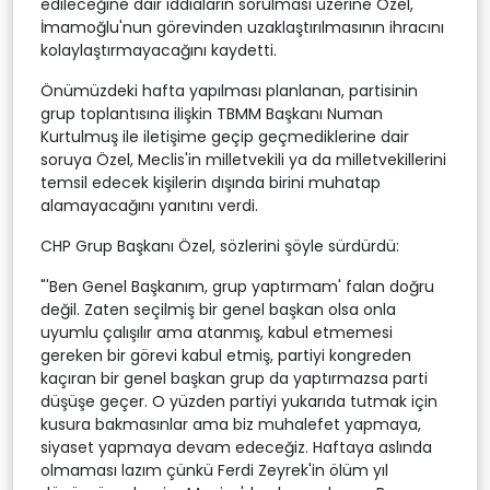
edileceğine dair iddiaların sorulması üzerine Özel,
İmamoğlu'nun görevinden uzaklaştırılmasının ihracını
kolaylaştırmayacağını kaydetti.
Önümüzdeki hafta yapılması planlanan, partisinin
grup toplantısına ilişkin TBMM Başkanı Numan
Kurtulmuş ile iletişime geçip geçmediklerine dair
soruya Özel, Meclis'in milletvekili ya da milletvekillerini
temsil edecek kişilerin dışında birini muhatap
alamayacağını yanıtını verdi.
CHP Grup Başkanı Özel, sözlerini şöyle sürdürdü:
"'Ben Genel Başkanım, grup yaptırmam' falan doğru
değil. Zaten seçilmiş bir genel başkan olsa onla
uyumlu çalışılır ama atanmış, kabul etmemesi
gereken bir görevi kabul etmiş, partiyi kongreden
kaçıran bir genel başkan grup da yaptırmazsa parti
düşüşe geçer. O yüzden partiyi yukarıda tutmak için
kusura bakmasınlar ama biz muhalefet yapmaya,
siyaset yapmaya devam edeceğiz. Haftaya aslında
olmaması lazım çünkü Ferdi Zeyrek'in ölüm yıl