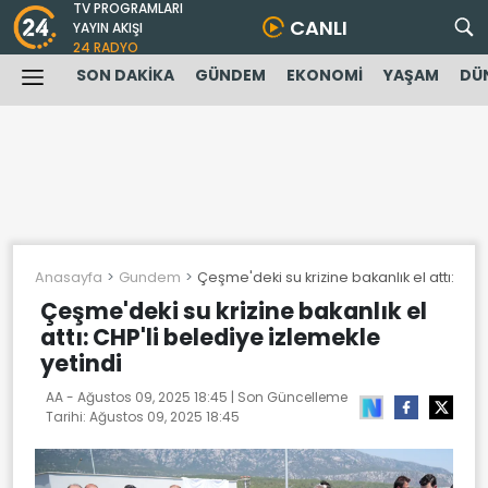
TV PROGRAMLARI
CANLI
YAYIN AKIŞI
24 RADYO
SON DAKİKA
GÜNDEM
EKONOMİ
YAŞAM
DÜ
Anasayfa
Gundem
Çeşme'deki su krizine bakanlık el attı: CHP
Çeşme'deki su krizine bakanlık el
attı: CHP'li belediye izlemekle
yetindi
AA -
Ağustos 09, 2025 18:45
| Son Güncelleme
Tarihi:
Ağustos 09, 2025 18:45