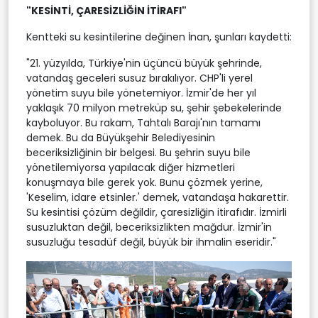
"KESİNTİ, ÇARESİZLİĞİN İTİRAFI"
Kentteki su kesintilerine değinen İnan, şunları kaydetti:
"21. yüzyılda, Türkiye'nin üçüncü büyük şehrinde,
vatandaş geceleri susuz bırakılıyor. CHP'li yerel
yönetim suyu bile yönetemiyor. İzmir'de her yıl
yaklaşık 70 milyon metreküp su, şehir şebekelerinde
kayboluyor. Bu rakam, Tahtalı Barajı'nın tamamı
demek. Bu da Büyükşehir Belediyesinin
beceriksizliğinin bir belgesi. Bu şehrin suyu bile
yönetilemiyorsa yapılacak diğer hizmetleri
konuşmaya bile gerek yok. Bunu çözmek yerine,
'Keselim, idare etsinler.' demek, vatandaşa hakarettir.
Su kesintisi çözüm değildir, çaresizliğin itirafıdır. İzmirli
susuzluktan değil, beceriksizlikten mağdur. İzmir'in
susuzluğu tesadüf değil, büyük bir ihmalin eseridir."