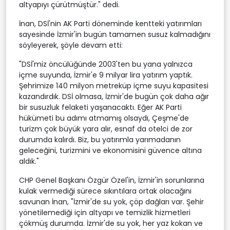
altyapıyı çürütmüştür." dedi.
İnan, DSİ'nin AK Parti döneminde kentteki yatırımları
sayesinde İzmir'in bugün tamamen susuz kalmadığını
söyleyerek, şöyle devam etti:
"DSİ'miz öncülüğünde 2003'ten bu yana yalnızca
içme suyunda, İzmir'e 9 milyar lira yatırım yaptık.
Şehrimize 140 milyon metreküp içme suyu kapasitesi
kazandırdık. DSİ olmasa, İzmir'de bugün çok daha ağır
bir susuzluk felaketi yaşanacaktı. Eğer AK Parti
hükümeti bu adımı atmamış olsaydı, Çeşme'de
turizm çok büyük yara alır, esnaf da otelci de zor
durumda kalırdı. Biz, bu yatırımla yarımadanın
geleceğini, turizmini ve ekonomisini güvence altına
aldık."
CHP Genel Başkanı Özgür Özel'in, İzmir'in sorunlarına
kulak vermediği sürece sıkıntılara ortak olacağını
savunan İnan, "İzmir'de su yok, çöp dağları var. Şehir
yönetilemediği için altyapı ve temizlik hizmetleri
çökmüş durumda. İzmir'de su yok, her yaz kokan ve