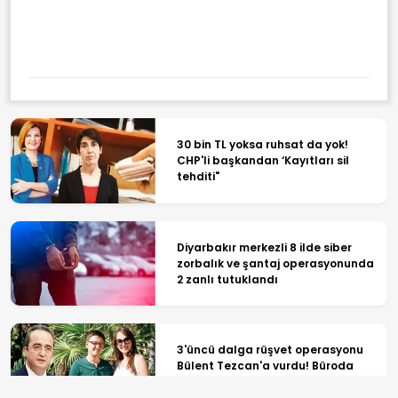
30 bin TL yoksa ruhsat da yok!
CHP'li başkandan ‘Kayıtları sil
tehditi"
Diyarbakır merkezli 8 ilde siber
zorbalık ve şantaj operasyonunda
2 zanlı tutuklandı
3'üncü dalga rüşvet operasyonu
Bülent Tezcan'a vurdu! Büroda
arama yapıldı