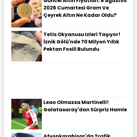
Güncel Altın Fiyatları: 8 Ağustos
2026 Cumartesi Gram Ve
Çeyrek Altın Ne Kadar Oldu?
Tetis Okyanusu Izleri Taşıyor!
İznik Gölü'nde 70 Milyon Yıllık
Pektan Fosili Bulundu
Leao Olmazsa Martinelli!
Galatasaray'dan Sürpriz Hamle
Afyonkarahisar'da Trafik