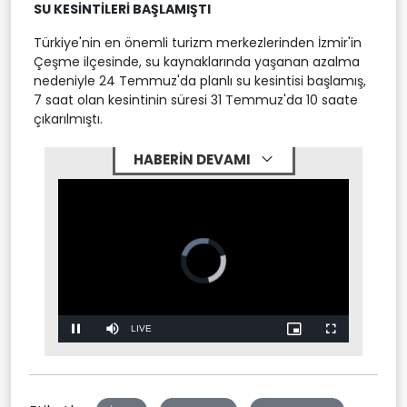
SU KESİNTİLERİ BAŞLAMIŞTI
Türkiye'nin en önemli turizm merkezlerinden İzmir'in
Çeşme ilçesinde, su kaynaklarında yaşanan azalma
nedeniyle 24 Temmuz'da planlı su kesintisi başlamış,
7 saat olan kesintinin süresi 31 Temmuz'da 10 saate
çıkarılmıştı.
HABERİN DEVAMI
Video
Player
is
loading.
Stream
LIVE
Pause
Mute
Picture-
Fullscreen
in-
Picture
Type