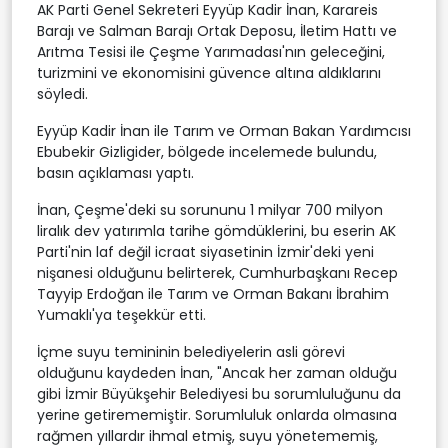
AK Parti Genel Sekreteri Eyyüp Kadir İnan, Karareis
Barajı ve Salman Barajı Ortak Deposu, İletim Hattı ve
Arıtma Tesisi ile Çeşme Yarımadası'nın geleceğini,
turizmini ve ekonomisini güvence altına aldıklarını
söyledi.
Eyyüp Kadir İnan ile Tarım ve Orman Bakan Yardımcısı
Ebubekir Gizligider, bölgede incelemede bulundu,
basın açıklaması yaptı.
İnan, Çeşme'deki su sorununu 1 milyar 700 milyon
liralık dev yatırımla tarihe gömdüklerini, bu eserin AK
Parti'nin laf değil icraat siyasetinin İzmir'deki yeni
nişanesi olduğunu belirterek, Cumhurbaşkanı Recep
Tayyip Erdoğan ile Tarım ve Orman Bakanı İbrahim
Yumaklı'ya teşekkür etti.
İçme suyu temininin belediyelerin asli görevi
olduğunu kaydeden İnan, "Ancak her zaman olduğu
gibi İzmir Büyükşehir Belediyesi bu sorumluluğunu da
yerine getirememiştir. Sorumluluk onlarda olmasına
rağmen yıllardır ihmal etmiş, suyu yönetememiş,