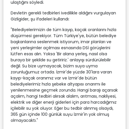
ulaştığını söyledi.
Devletin gerekli tedbirleri ivedilikle aldığını vurgulayan
Gizligider, şu ifadeleri kullandı:
"Belediyelerimizin de tüm kayıp, kaçak oranlarını hızla
düşürmesi gerekiyor. Tüm Türkiye'ye, bütün belediye
başkanlarına seslenmek istiyorum, imar planları ve
yeni yerleşimler açılması esnasında DSİ görüşlerini
lütfen esas alın. Yoksa 'Bir alana yerleş, nasıl olsa
buraya bir şekilde su getiririz.' anlayışı sürdürülebilir
değil. Su bize uymayacak, bizim suya uyma
zorunluğumuz ortada. İzmir'de yüzde 30'lara varan
kayıp-kaçak oranımız var ve İzmir'de bütün
belediyelerimiz hızla şebeke altyapısı onarımı ile
yenilenmesine geçmek zorunda. Hangi barajı açarsak
açalım, hangi tedbiri alırsak alalım, arıtması, nakliyesi,
elektrik ve diğer enerji giderleri için para harcadığımız
içilebilir su yok oluyor. Eğer bu tedbir alınmış olsaydı,
365 gün içinde 100 günlük suyu İzmir'in yok olmuş
olmayacaktı."