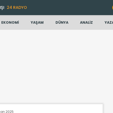
IŞI
24 RADYO
EKONOMİ
YAŞAM
DÜNYA
ANALİZ
YAZ
san 2025