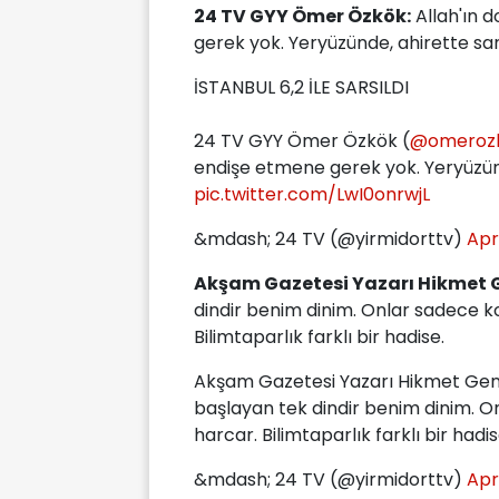
24 TV GYY Ömer Özkök:
Allah'ın 
gerek yok. Yeryüzünde, ahirette san
İSTANBUL 6,2 İLE SARSILDI
24 TV GYY Ömer Özkök (
@omeroz
endişe etmene gerek yok. Yeryüzünd
pic.twitter.com/LwI0onrwjL
&mdash; 24 TV (@yirmidorttv)
Apr
Akşam Gazetesi Yazarı Hikmet 
dindir benim dinim. Onlar sadece ko
Bilimtaparlık farklı bir hadise.
Akşam Gazetesi Yazarı Hikmet Gen
başlayan tek dindir benim dinim. On
harcar. Bilimtaparlık farklı bir hadi
&mdash; 24 TV (@yirmidorttv)
Apr