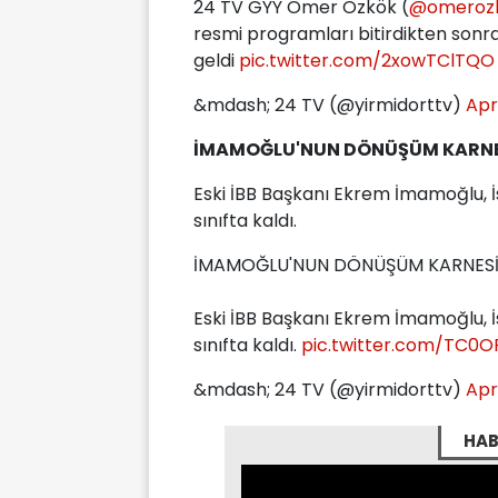
24 TV GYY Ömer Özkök (
@omeroz
resmi programları bitirdikten sonra
geldi
pic.twitter.com/2xowTClTQO
&mdash; 24 TV (@yirmidorttv)
Apr
İMAMOĞLU'NUN DÖNÜŞÜM KARNE
Eski İBB Başkanı Ekrem İmamoğlu, 
sınıfta kaldı.
İMAMOĞLU'NUN DÖNÜŞÜM KARNES
Eski İBB Başkanı Ekrem İmamoğlu, 
sınıfta kaldı.
pic.twitter.com/TC0
&mdash; 24 TV (@yirmidorttv)
Apr
HAB