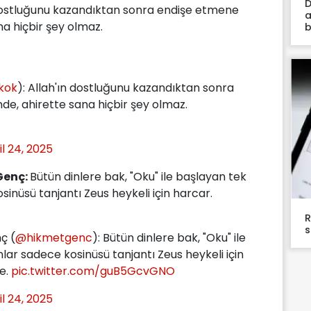
D
dostluğunu kazandıktan sonra endişe etmene
a
a hiçbir şey olmaz.
b
kok
): Allah'ın dostluğunu kazandıktan sonra
e, ahirette sana hiçbir şey olmaz.
il 24, 2025
Genç:
Bütün dinlere bak, "Oku" ile başlayan tek
sinüsü tanjantı Zeus heykeli için harcar.
R
s
ç (
@hikmetgenc
): Bütün dinlere bak, "Oku" ile
lar sadece kosinüsü tanjantı Zeus heykeli için
se.
pic.twitter.com/guB5GcvGNO
il 24, 2025