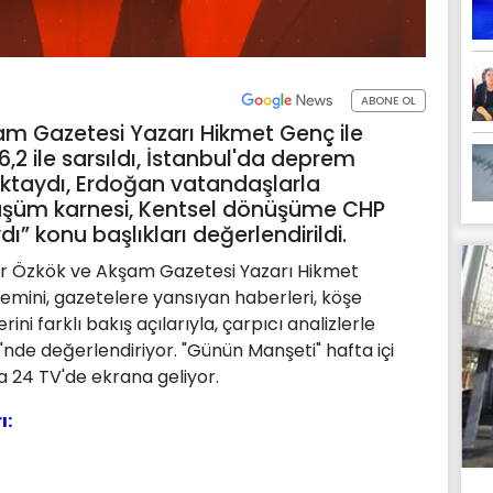
ABONE OL
m Gazetesi Yazarı Hikmet Genç ile
,2 ile sarsıldı, İstanbul'da deprem
ktaydı, Erdoğan vatandaşlarla
nüşüm karnesi, Kentsel dönüşüme CHP
dı” konu başlıkları değerlendirildi.
r Özkök ve Akşam Gazetesi Yazarı Hikmet
emini, gazetelere yansıyan haberleri, köşe
ini farklı bakış açılarıyla, çarpıcı analizlerle
nde değerlendiriyor. "Günün Manşeti" hafta içi
la 24 TV'de ekrana geliyor.
ı: