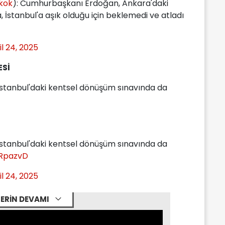
kok
): Cumhurbaşkanı Erdoğan, Ankara'daki
, İstanbul'a aşık olduğu için beklemedi ve atladı
il 24, 2025
Sİ
İstanbul'daki kentsel dönüşüm sınavında da
İ
İstanbul'daki kentsel dönüşüm sınavında da
ORpazvD
il 24, 2025
ERİN DEVAMI