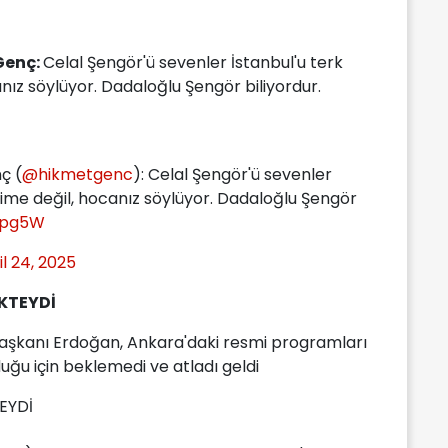
Genç:
Celal Şengör'ü sevenler İstanbul'u terk
nız söylüyor. Dadaloğlu Şengör biliyordur.
ç (
@hikmetgenc
): Celal Şengör'ü sevenler
dime değil, hocanız söylüyor. Dadaloğlu Şengör
rpg5W
il 24, 2025
KTEYDİ
şkanı Erdoğan, Ankara'daki resmi programları
duğu için beklemedi ve atladı geldi
EYDİ