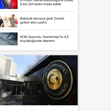
Emniyet Genel Müdürlüğüne (EGM)
6 bin 250 kadro ihdas edildi
Bakanlık devreye girdi: Devlet
şefkat elini uzattı
AFAD duyurdu: Gaziantep'te 4,5
büyüklüğünde deprem