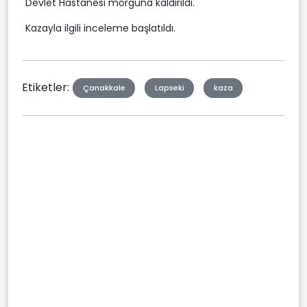
Devlet Hastanesi morguna kaldırıldı.
Kazayla ilgili inceleme başlatıldı.
Etiketler:
Çanakkale
Lapseki
kaza