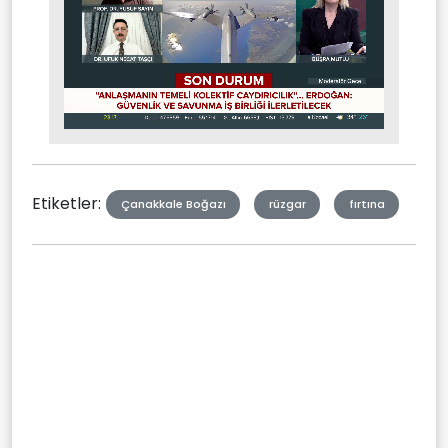
Stream
Mute
Type
Etiketler:
Çanakkale Boğazı
rüzgar
fırtına