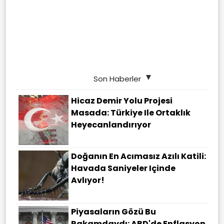
Son Haberler
Hicaz Demir Yolu Projesi
Masada: Türkiye Ile Ortaklık
Heyecanlandırıyor
Doğanın En Acımasız Azılı Katili:
Havada Saniyeler Içinde
Avlıyor!
Piyasaların Gözü Bu
Rakamdaydı: ABD'de Enflasyon