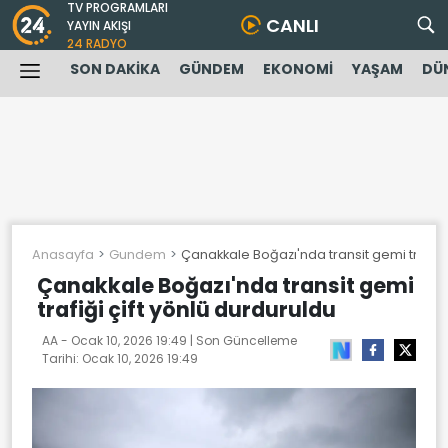
TV PROGRAMLARI
CANLI
YAYIN AKIŞI
24 RADYO
SON DAKİKA
GÜNDEM
EKONOMİ
YAŞAM
DÜ
Anasayfa
Gundem
Çanakkale Boğazı'nda transit gemi trafiği 
Çanakkale Boğazı'nda transit gemi
trafiği çift yönlü durduruldu
AA -
Ocak 10, 2026 19:49
| Son Güncelleme
Tarihi:
Ocak 10, 2026 19:49