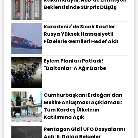
Beklentisinde Sürpriz Düşüş
Karadeniz'de Sıcak Saatler:
Rusya Yüksek Hassasiyetli
Füzelerle Gemileri Hedef Aldı
Eylem Planları Patladı!
"Daltonlar"a Ağır Darbe
Cumhurbaşkanı Erdoğan'dan
Mekke Anlaşması Açıklaması:
Tüm Kardeş Ülkelerin
Katılımına Açık
Pentagon Gizli UFO Dosyalarını
Açtı: 5. Dalga Belgeler