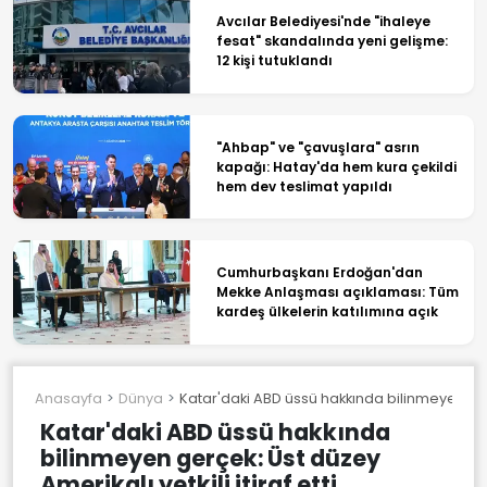
Avcılar Belediyesi'nde "ihaleye
fesat" skandalında yeni gelişme:
12 kişi tutuklandı
"Ahbap" ve "çavuşlara" asrın
kapağı: Hatay'da hem kura çekildi
hem dev teslimat yapıldı
Cumhurbaşkanı Erdoğan'dan
Mekke Anlaşması açıklaması: Tüm
kardeş ülkelerin katılımına açık
Anasayfa
Dünya
Katar'daki ABD üssü hakkında bilinmeyen gerçek
Katar'daki ABD üssü hakkında
bilinmeyen gerçek: Üst düzey
Amerikalı yetkili itiraf etti