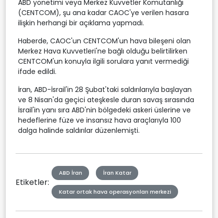
ABD yönetimi veya Merkez Kuvvetler Komutanlığı
(CENTCOM), şu ana kadar CAOC'ye verilen hasara
ilişkin herhangi bir açıklama yapmadı.
Haberde, CAOC'un CENTCOM'un hava bileşeni olan
Merkez Hava Kuvvetleri'ne bağlı olduğu belirtilirken
CENTCOM'un konuyla ilgili sorulara yanıt vermediği
ifade edildi.
İran, ABD-İsrail'in 28 Şubat'taki saldırılarıyla başlayan
ve 8 Nisan'da geçici ateşkesle duran savaş sırasında
İsrail'in yanı sıra ABD'nin bölgedeki askeri üslerine ve
hedeflerine füze ve insansız hava araçlarıyla 100
dalga halinde saldırılar düzenlemişti.
ABD İran
İran Katar
Etiketler:
Katar ortak hava operasyonları merkezi