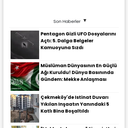
Son Haberler
Pentagon Gizli UFO Dosyalarını
Açtı: 5. Dalga Belgeler
Kamuoyuna Sızdı
Müslüman Dünyasının En Güçlü
Ağı Kuruldu! Dünya Basınında
Gündem: Mekke Anlaşması
Çekmeköy'de Istinat Duvarı
Yıkılan Inşaatın Yanındaki 5
Katlı Bina Boşaltıldı