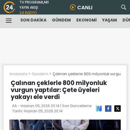
TV PROGRAMLARI
CANLI
YAYIN AKIŞI
24 RADYO
SON DAKİKA
GÜNDEM
EKONOMİ
YAŞAM
DÜ
Anasayfa
Gundem
Çalınan çeklerle 800 milyonluk vurgun yapt
Çalınan çeklerle 800 milyonluk
vurgun yaptılar: Çete üyeleri
yakayı ele verdi
AA -
Haziran 05, 2026 20:14
| Son Güncelleme
Tarihi:
Haziran 05, 2026 20:14