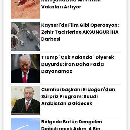
Vakaları Artıyor
Kayseri'de Film Gibi Operasyon:
Zehir Tacirlerine AKSUNGUR İHA
Darbesi
Trump "çok Yakında" Diyerek
Duyurdu: İran Daha Fazla
Dayanamaz
Cumhurbaşkanı Erdoğan'dan
Sürpriz Program: Suudi
Arabistan'a Gidecek
Bölgede Bütün Dengeleri
Değiştirecek Adım: 4 Bin