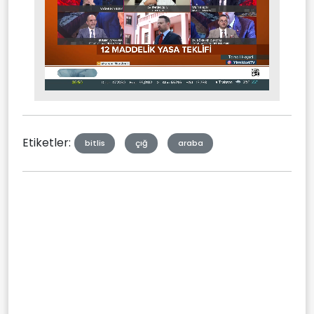
Stream
Mute
Type
Etiketler:
bitlis
çığ
araba