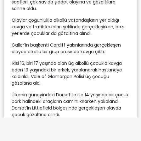
saatleri, çok sayıda şiddet olayına ve gözaltılara
sahne oldu.
Olaylar çoğunlukla alkollü vatandaşların yer aldığı
kavga ve trafik kazaları şeklinde gerçekleşirken, bazı
yerlerde çocuklar da gözaltına alındı.
Galler'in başkenti Cardiff yakınlarında gerçekleşen
olayda alkollü bir grup arasında kavga çıktı.
İkisi 16, biri 17 yaşında olan üç alkollü çocukla kavga
eden 19 yaşındaki bir erkek, yaralanarak hastaneye
kaldırıldı, Vale of Glamorgan Polisi üç çocuğu
gözaltına aldı.
Ülkenin güneyindeki Dorset'te ise 14 yaşında bir çocuk
park halindeki araçların camını kırarken yakalandı.
Dorset'in Littlefield bölgesinde gerçekleşen olayda
çocuk gözaltına alındı.
Yine ülkenin güneyindeki Blackpool'da da 16 yaşında
bir çocuk modifiye edilmiş ya da evde üretilmiş havai
fişekler bulundurmaktan yakalandı.