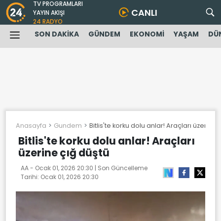
TV PROGRAMLARI
CANLI
YAYIN AKIŞI
24 RADYO
SON DAKİKA
GÜNDEM
EKONOMİ
YAŞAM
DÜ
Anasayfa
Gundem
Bitlis'te korku dolu anlar! Araçları üzerine 
Bitlis'te korku dolu anlar! Araçları
üzerine çığ düştü
AA -
Ocak 01, 2026 20:30
| Son Güncelleme
Tarihi:
Ocak 01, 2026 20:30