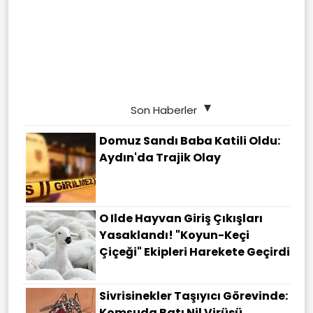
Son Haberler
Domuz Sandı Baba Katili Oldu:
Aydın'da Trajik Olay
O Ilde Hayvan Giriş Çıkışları
Yasaklandı! "Koyun-Keçi
Çiçeği" Ekipleri Harekete Geçirdi
Sivrisinekler Taşıyıcı Görevinde:
Komşuda Batı Nil Virüsü