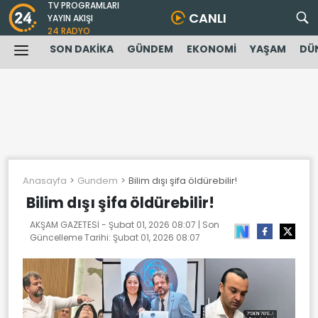
TV PROGRAMLARI
CANLI
YAYIN AKIŞI
24 RADYO
SON DAKİKA
GÜNDEM
EKONOMİ
YAŞAM
DÜ
Anasayfa
Gundem
Bilim dışı şifa öldürebilir!
Bilim dışı şifa öldürebilir!
AKŞAM GAZETESİ -
Şubat 01, 2026 08:07
| Son
Güncelleme Tarihi:
Şubat 01, 2026 08:07