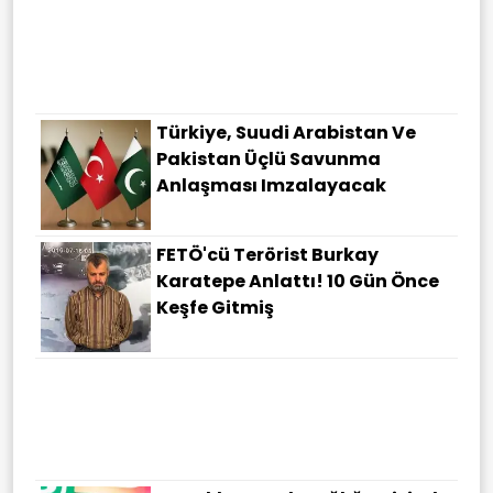
Ankara'da Uyuşturucu
Operasyonu: 14 Şüpheli
Hakkında Gözaltı Kararı
Türkiye, Suudi Arabistan Ve
Pakistan Üçlü Savunma
Anlaşması Imzalayacak
FETÖ'cü Terörist Burkay
Karatepe Anlattı! 10 Gün Önce
Keşfe Gitmiş
İstanbul Topkapı Üniversitesi
Öğretim Elemanı Alacak!