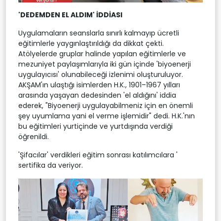
'DEDEMDEN EL ALDIM' İDDİASI
Uygulamaların seanslarla sınırlı kalmayıp ücretli
eğitimlerle yaygınlaştırıldığı da dikkat çekti.
Atölyelerde gruplar halinde yapılan eğitimlerle ve
mezuniyet paylaşımlarıyla iki gün içinde 'biyoenerji
uygulayıcısı' olunabileceği izlenimi oluşturuluyor.
AKŞAM'ın ulaştığı isimlerden H.K., 1901–1967 yılları
arasında yaşayan dedesinden 'el aldığını' iddia
ederek, "Biyoenerji uygulayabilmeniz için en önemli
şey uyumlama yani el verme işlemidir" dedi. H.K.'nın
bu eğitimleri yurtiçinde ve yurtdışında verdiği
öğrenildi.
'Şifacılar' verdikleri eğitim sonrası katılımcılara '
sertifika da veriyor.