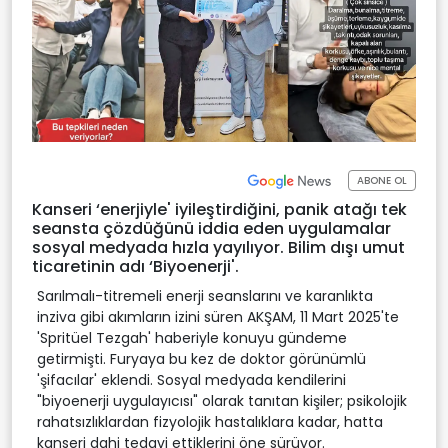
ABONE OL
Kanseri ‘enerjiyle' iyileştirdiğini, panik atağı tek
seansta çözdüğünü iddia eden uygulamalar
sosyal medyada hızla yayılıyor. Bilim dışı umut
ticaretinin adı ‘Biyoenerji'.
Sarılmalı-titremeli enerji seanslarını ve karanlıkta
inziva gibi akımların izini süren AKŞAM, 11 Mart 2025'te
'Spritüel Tezgah' haberiyle konuyu gündeme
getirmişti. Furyaya bu kez de doktor görünümlü
'şifacılar' eklendi. Sosyal medyada kendilerini
"biyoenerji uygulayıcısı" olarak tanıtan kişiler; psikolojik
rahatsızlıklardan fizyolojik hastalıklara kadar, hatta
kanseri dahi tedavi ettiklerini öne sürüyor.