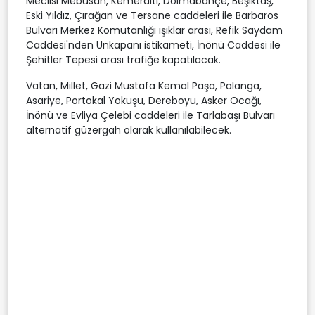
Meclisi Mebusan, Kemeraltı, Dolmabahçe, Beşiktaş,
Eski Yıldız, Çırağan ve Tersane caddeleri ile Barbaros
Bulvarı Merkez Komutanlığı ışıklar arası, Refik Saydam
Caddesi'nden Unkapanı istikameti, İnönü Caddesi ile
Şehitler Tepesi arası trafiğe kapatılacak.
Vatan, Millet, Gazi Mustafa Kemal Paşa, Palanga,
Asariye, Portokal Yokuşu, Dereboyu, Asker Ocağı,
İnönü ve Evliya Çelebi caddeleri ile Tarlabaşı Bulvarı
alternatif güzergah olarak kullanılabilecek.