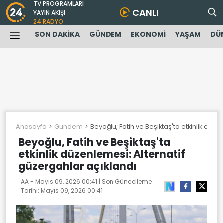
TV PROGRAMLARI
CANLI
YAYIN AKIŞI
24 RADYO
SON DAKİKA
GÜNDEM
EKONOMİ
YAŞAM
DÜ
Anasayfa
Gundem
Beyoğlu, Fatih ve Beşiktaş'ta etkinlik düze
Beyoğlu, Fatih ve Beşiktaş'ta
etkinlik düzenlemesi: Alternatif
güzergahlar açıklandı
AA -
Mayıs 09, 2026 00:41
| Son Güncelleme
Tarihi:
Mayıs 09, 2026 00:41