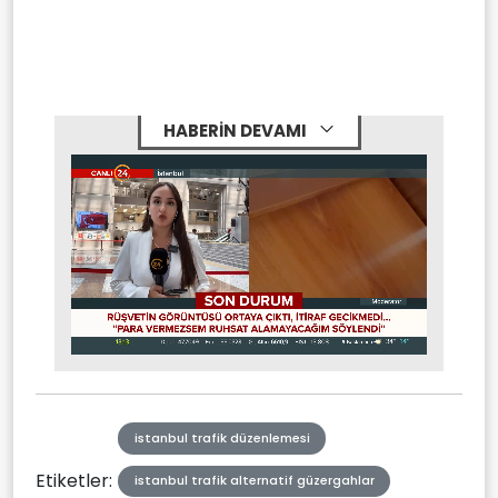
HABERİN DEVAMI
Stream
Mute
Type
istanbul trafik düzenlemesi
Etiketler:
istanbul trafik alternatif güzergahlar