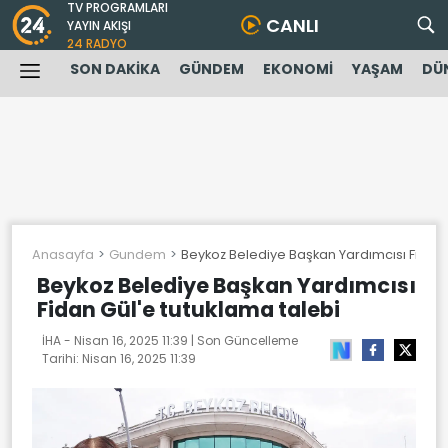
TV PROGRAMLARI
CANLI
YAYIN AKIŞI
24 RADYO
SON DAKİKA
GÜNDEM
EKONOMİ
YAŞAM
DÜ
Anasayfa
Gundem
Beykoz Belediye Başkan Yardımcısı Fidan 
Beykoz Belediye Başkan Yardımcısı
Fidan Gül'e tutuklama talebi
İHA -
Nisan 16, 2025 11:39
| Son Güncelleme
Tarihi:
Nisan 16, 2025 11:39