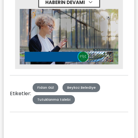
HABERİN DEVAMI
Stream
Mute
Type
Fidan Gül
Beykoz Belediye
Etiketler:
Tutuklanma talebi