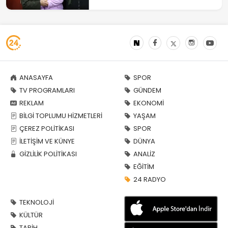
ANASAYFA
SPOR
TV PROGRAMLARI
GÜNDEM
REKLAM
EKONOMİ
BİLGİ TOPLUMU HİZMETLERİ
YAŞAM
ÇEREZ POLİTİKASI
SPOR
İLETİŞİM VE KÜNYE
DÜNYA
GİZLİLİK POLİTİKASI
ANALİZ
EĞİTİM
24 RADYO
TEKNOLOJİ
KÜLTÜR
TARİH