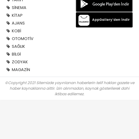
SİNEMA
KİTAP
AJANS
KOBİ
OTOMOTİV
SAĞLIK
BİLGİ
ZODYAK
MAGAZİN
©Copyright 2021 Sitemizde yayınlanan haberlerin telif hakları gazete ve
haber kaynaklarına aittir. İzin alınmadan, kaynak gösterilerek dahi
iktibas edilemez.