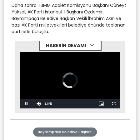
Daha sonra TBMM Adalet Komisyonu Başkanı Cüneyt
Yüksel, AK Parti İstanbul İl Başkanı Özdemir,
Bayrampaşa Belediye Başkan Vekili İbrahim Akın ve
bazı AK Parti milletvekilleri belediye önünde toplanan
partilerle buluştu.
HABERİN DEVAMI
Video
Player
is
loading.
Stream
LIVE
Pause
Mute
Picture-
Fullscreen
in-
Picture
Type
Bayrampaşa Belediye Başkanı