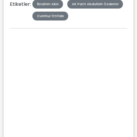
Etiketler:
İbrahim Akın
AK Parti Abdullah Özdemir
Cumhur İttifakı