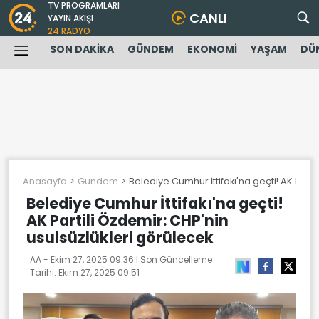
TV PROGRAMLARI
CANLI
YAYIN AKIŞI
24 RADYO
SON DAKİKA
GÜNDEM
EKONOMİ
YAŞAM
DÜ
Anasayfa
Gundem
Belediye Cumhur İttifakı'na geçti! AK Parti
Belediye Cumhur İttifakı'na geçti!
AK Partili Özdemir: CHP'nin
usulsüzlükleri görülecek
AA -
Ekim 27, 2025 09:36
| Son Güncelleme
Tarihi:
Ekim 27, 2025 09:51