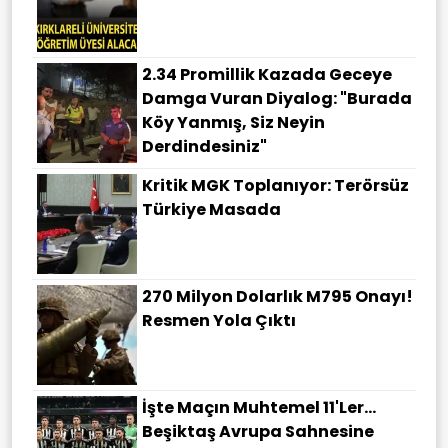
2.34 Promillik Kazada Geceye
Damga Vuran Diyalog: "Burada
Köy Yanmış, Siz Neyin
Derdindesiniz"
Kritik MGK Toplanıyor: Terörsüz
Türkiye Masada
270 Milyon Dolarlık M795 Onayı!
Resmen Yola Çıktı
İşte Maçın Muhtemel 11'ler...
Beşiktaş Avrupa Sahnesine