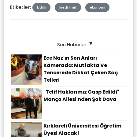
Etiketler:
bddk
kredi limit
ekonomi
Son Haberler
Ece Naz'ın Son Anları
Kamerada: Mutfakta Ve
Tencerede Dikkat Çeken Saç
Telleri
"Telif Haklarımız Gasp Edildi"
Manço Ailesi'nden Şok Dava
Kırklareli Üniversitesi Öğretim
Üyesi Alacak!