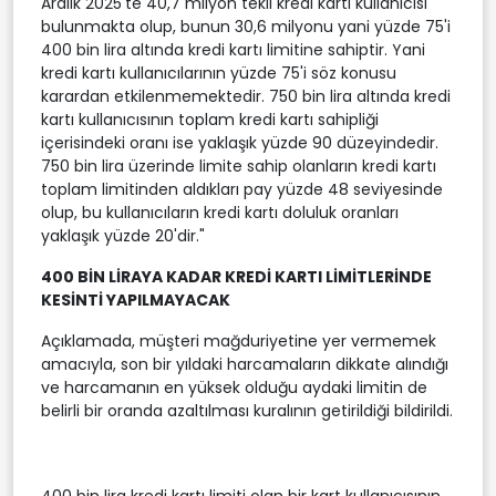
Aralık 2025'te 40,7 milyon tekil kredi kartı kullanıcısı
bulunmakta olup, bunun 30,6 milyonu yani yüzde 75'i
400 bin lira altında kredi kartı limitine sahiptir. Yani
kredi kartı kullanıcılarının yüzde 75'i söz konusu
karardan etkilenmemektedir. 750 bin lira altında kredi
kartı kullanıcısının toplam kredi kartı sahipliği
içerisindeki oranı ise yaklaşık yüzde 90 düzeyindedir.
750 bin lira üzerinde limite sahip olanların kredi kartı
toplam limitinden aldıkları pay yüzde 48 seviyesinde
olup, bu kullanıcıların kredi kartı doluluk oranları
yaklaşık yüzde 20'dir."
400 BİN LİRAYA KADAR KREDİ KARTI LİMİTLERİNDE
KESİNTİ YAPILMAYACAK
Açıklamada, müşteri mağduriyetine yer vermemek
amacıyla, son bir yıldaki harcamaların dikkate alındığı
ve harcamanın en yüksek olduğu aydaki limitin de
belirli bir oranda azaltılması kuralının getirildiği bildirildi.
400 bin lira kredi kartı limiti olan bir kart kullanıcısının