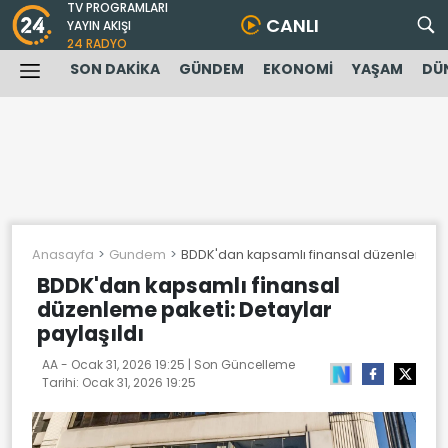
TV PROGRAMLARI
CANLI
YAYIN AKIŞI
24 RADYO
SON DAKİKA
GÜNDEM
EKONOMİ
YAŞAM
DÜ
Anasayfa
Gundem
BDDK'dan kapsamlı finansal düzenleme pak
BDDK'dan kapsamlı finansal
düzenleme paketi: Detaylar
paylaşıldı
AA -
Ocak 31, 2026 19:25
| Son Güncelleme
Tarihi:
Ocak 31, 2026 19:25