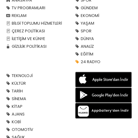
ANASAYFA
SPOR
TV PROGRAMLARI
GÜNDEM
REKLAM
EKONOMİ
BİLGİ TOPLUMU HİZMETLERİ
YAŞAM
ÇEREZ POLİTİKASI
SPOR
İLETİŞİM VE KÜNYE
DÜNYA
GİZLİLİK POLİTİKASI
ANALİZ
EĞİTİM
24 RADYO
TEKNOLOJİ
KÜLTÜR
TARİH
SİNEMA
KİTAP
AJANS
KOBİ
OTOMOTİV
SAĞLIK