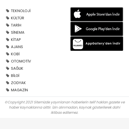
TEKNOLOJİ
KÜLTÜR
TARİH
SİNEMA
KİTAP
AJANS
KOBİ
OTOMOTİV
SAĞLIK
BİLGİ
ZODYAK
MAGAZİN
©Copyright 2021 Sitemizde yayınlanan haberlerin telif hakları gazete ve
haber kaynaklarına aittir. İzin alınmadan, kaynak gösterilerek dahi
iktibas edilemez.