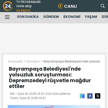
TV PROGRAMLARI
CANLI
YAYIN AKIŞI
24 RADYO
SON DAKİKA
GÜNDEM
EKONOMİ
YAŞAM
DÜ
Anasayfa
Gundem
Bayrampaşa Belediyesi'nde yolsuzluk sor
Bayrampaşa Belediyesi'nde
yolsuzluk soruşturması:
Depremzedeyi rüşvetle mağdur
ettiler
IHA -
Eylül 16, 2025 14:41
| Son Güncelleme
Tarihi:
Eylül 16, 2025 14:41