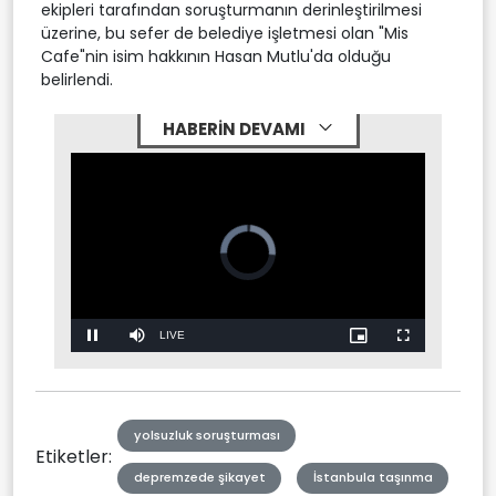
ekipleri tarafından soruşturmanın derinleştirilmesi
üzerine, bu sefer de belediye işletmesi olan "Mis
Cafe"nin isim hakkının Hasan Mutlu'da olduğu
belirlendi.
HABERİN DEVAMI
Video
Player
is
loading.
Stream
LIVE
Pause
Mute
Picture-
Fullscreen
in-
Picture
Type
yolsuzluk soruşturması
Etiketler:
depremzede şikayet
İstanbula taşınma