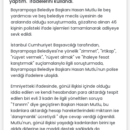
yaptım.' ifadelerini kullandı.
Bayrampaşa Belediye Başkanı Hasan Mutlu ile beş
yardımcısı ve beş belediye meclis üyesinin de
aralarında olduğu soruşturmada, gözaltına alınan 46
kişinin polisteki ifade işlemleri tamamlanarak adliyeye
sevk edildi.
İstanbul Cumhuriyet Başsavcılığı tarafından,
Bayrampaşa Belediyesi'ne yönelik "zimmet", "irtikap",
"rüşvet vermek", "rüşvet almak" ve "ihaleye fesat
karıştırmak" suçlamalarıyla ilgili soruşturmada,
Bayrampaşa Belediye Başkanı Hasan Mutlu'nun polise
verdiği ifadelere ulaşıldı.
Emniyetteki ifadesinde, gönül ilişkisi içinde olduğu
iddia edilen ve kendi hesabından para aktardığı tespit
edilen biri evli 3 kadın ile ilgili yöneltilen soruya
"Tanırım" diye geçiştiren Başkan Hasan Mutlu, bu
kadınlara aktardığı hesap hareketlerindeki miktarın ise
'danışmanlık' ücretiydi " diye cevap verdiği öğrenildi.
Mutlu'nun, gönül ilişkisi yaşadığı kadınlardan birini işe
aldığı diğerine ise maddi destek sağladığı da