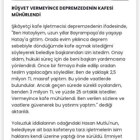
RÜŞVET VERMEYİNCE DEPREMZEDENİN KAFESİ
MÜHÜRLENDİ
Şikâyetçi kafe işletmecisi depremzedenin ifadesinde,
"Ben Hataylıyım, uzun yıllar Bayrampaşa'da yaşayıp
Hatay'a gittim. Orada evim yıkılınca deprem
sebebiyle döndüğümde kafe açmak istediğimi
söyleyerek belediye başkanından izin istedim. Onay
aldım, hukuki süreç için de beni başkan yardımcısına
yönlendirdi. Önce bir firmaya ihale edilip oradan
teslim yapılacağını söylediler. Ben de yaklaşık 2,5
milyon TL masraf yaptım. Bu yönde vaatlerde
bulundular. Ancak geçen sürede sürekli oyalandım,
benden 3 milyon TL ve yüzde 25 ortaklık istediler.
Vermeyince kafe mühürlendi. Ben verilen sözlere ve
vaatlere güvenerek bu yatırımı yaptım." dediği
aktarıldı.
Yolsuzluk iddialarının odağındaki Hasan Mutlu'nun,
belediyeye ait bazı kafeterya tarzı işletmelerin isim
haklarını kendi üzerine yaptığı öne sürüldü. Emniyet