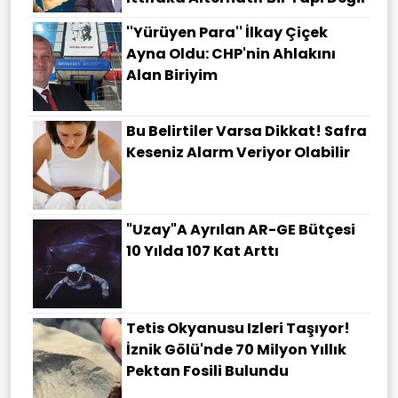
''Yürüyen Para'' İlkay Çiçek
Ayna Oldu: CHP'nin Ahlakını
Alan Biriyim
Bu Belirtiler Varsa Dikkat! Safra
Keseniz Alarm Veriyor Olabilir
"Uzay"a Ayrılan AR-GE Bütçesi
10 Yılda 107 Kat Arttı
Tetis Okyanusu Izleri Taşıyor!
İznik Gölü'nde 70 Milyon Yıllık
Pektan Fosili Bulundu