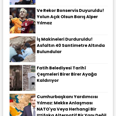
Ve Rekor Bonservis Duyuruldu!
Yolun Açık Olsun Barış Alper
Yılmaz
İş Makineleri Durduruldu!
Asfaltın 40 Santimetre Altında
Bulundular
Fatih Belediyesi Tarihî
Çeşmeleri Birer Birer Ayağa
Kaldırıyor
Cumhurbaşkanı Yardımcısı
Yılmaz: Mekke Anlaşması
NATO'ya Veya Herhangi Bir
Ittifaka Alternatif Bir Yapı Değil