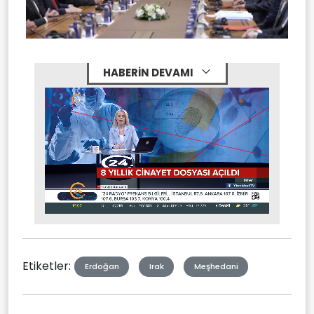
HABERİN DEVAMI
Stream
Mute
Type
Etiketler:
Erdoğan
Irak
Meşhedani