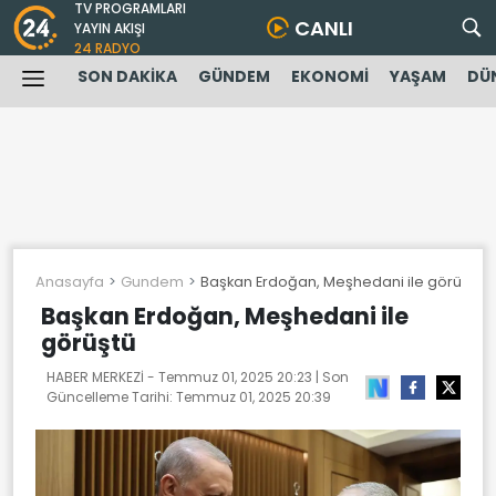
TV PROGRAMLARI
CANLI
YAYIN AKIŞI
24 RADYO
SON DAKİKA
GÜNDEM
EKONOMİ
YAŞAM
DÜ
Anasayfa
Gundem
Başkan Erdoğan, Meşhedani ile görüştü
Başkan Erdoğan, Meşhedani ile
görüştü
HABER MERKEZİ -
Temmuz 01, 2025 20:23
| Son
Güncelleme Tarihi:
Temmuz 01, 2025 20:39