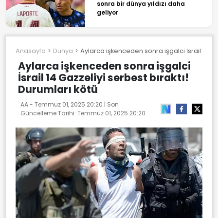
sonra bir dünya yıldızı daha
geliyor
Anasayfa
Dünya
Aylarca işkenceden sonra işgalci İsrail 14 Gaz
Aylarca işkenceden sonra işgalci
İsrail 14 Gazzeliyi serbest bıraktı!
Durumları kötü
AA -
Temmuz 01, 2025 20:20
| Son
Güncelleme Tarihi:
Temmuz 01, 2025 20:20