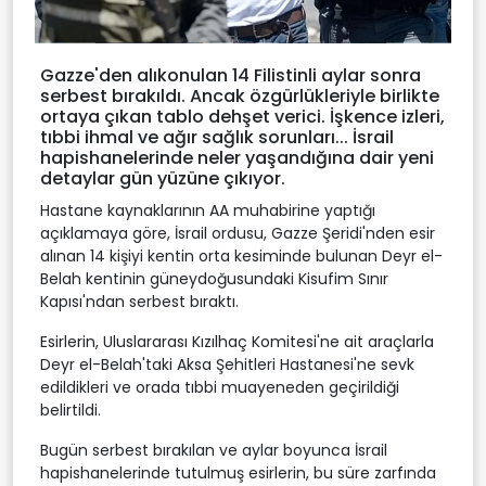
Gazze'den alıkonulan 14 Filistinli aylar sonra
serbest bırakıldı. Ancak özgürlükleriyle birlikte
ortaya çıkan tablo dehşet verici. İşkence izleri,
tıbbi ihmal ve ağır sağlık sorunları... İsrail
hapishanelerinde neler yaşandığına dair yeni
detaylar gün yüzüne çıkıyor.
Hastane kaynaklarının AA muhabirine yaptığı
açıklamaya göre, İsrail ordusu, Gazze Şeridi'nden esir
alınan 14 kişiyi kentin orta kesiminde bulunan Deyr el-
Belah kentinin güneydoğusundaki Kisufim Sınır
Kapısı'ndan serbest bıraktı.
Esirlerin, Uluslararası Kızılhaç Komitesi'ne ait araçlarla
Deyr el-Belah'taki Aksa Şehitleri Hastanesi'ne sevk
edildikleri ve orada tıbbi muayeneden geçirildiği
belirtildi.
Bugün serbest bırakılan ve aylar boyunca İsrail
hapishanelerinde tutulmuş esirlerin, bu süre zarfında