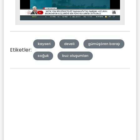
Stream
Mute
Type
kayseri
develi
gümüşören barajı
Etiketler:
soğuk
buz oluşumları