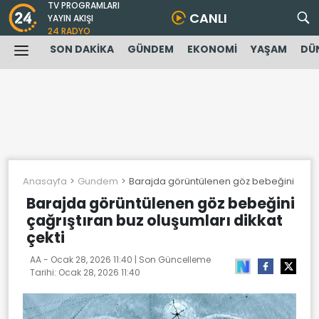
TV PROGRAMLARI
CANLI
YAYIN AKIŞI
24 RADYO
SON DAKİKA
GÜNDEM
EKONOMİ
YAŞAM
DÜ
Anasayfa
Gundem
Barajda görüntülenen göz bebeğini çağrışt
Barajda görüntülenen göz bebeğini
çağrıştıran buz oluşumları dikkat
çekti
AA -
Ocak 28, 2026 11:40
| Son Güncelleme
Tarihi:
Ocak 28, 2026 11:40