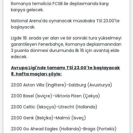
Romanya temsilcisi FCSB ile deplasmanda karşı
karşıya gelecek.
National Arena'da oynanacak müsabaka TSİ 23.00'te
başlayacak.
Ligde 18. sırada yer alan ve bir sonraki tura yükselmeyi
garantileyen Fenerbahçe, Romanya deplasmanından
3 puanla dönmesi durumunda ilk 16 için avantaj elde
edecek.
Avrupa Ligi'nde tamamı TSİ 23.00'te başlayacak
8. hafta maçları şöyle:
23:00 Aston Villa (İngiltere)-Salzburg (Avusturya)
23:00 Basel (İsviçre)-Viktoria Plzen (Çekya)
23:00 Celtic (İskoçya)-Utrecht (Hollanda)
23:00 Genk (Belçika)-Malmö (İsveç)
23:00 Go Ahead Eagles (Hollanda)-Braga (Portekiz)