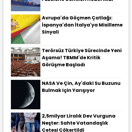
Avrupa'da Göçmen Çatlağı:
İspanya'dan İtalya'ya Misilleme
Sinyali
Terörsüz Türkiye Sürecinde Yeni
Aşama! TBMM'de Kritik
Görüşme Başladı
NASA Ve Çin, Ay'daki Su Buzunu
Bulmak Için Yarışıyor
2,5milyar Liralık Dev Vurguna
Neşter: Sahte Vatandaşlık
Çetesi Çökertildi