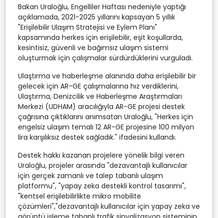
Bakan Uraloğlu, Engelliler Haftası nedeniyle yaptığı
açıklamada, 2021-2025 yıllarını kapsayan 5 yıllık
"Erişilebilir Ulaşım Stratejisi ve Eylem Planı"
kapsamında herkes için erişilebilir, eşit koşullarda,
kesintisiz, güvenli ve bağımsız ulaşım sistemi
oluşturmak için çalışmalar sürdürdüklerini vurguladı.
Ulaştırma ve haberleşme alanında daha erişilebilir bir
gelecek için AR-GE çalışmalarına hız verdiklerini,
Ulaştırma, Denizcilik ve Haberleşme Araştırmaları
Merkezi (UDHAM) aracılığıyla AR-GE projesi destek
çağrısına çıktıklarını anımsatan Uraloğlu, "Herkes için
engelsiz ulaşım temalı 12 AR-GE projesine 100 milyon
lira karşılıksız destek sağladık." ifadesini kullandı.
Destek hakkı kazanan projelere yönelik bilgi veren
Uraloğlu, projeler arasında "dezavantajlı kullanıcılar
için gerçek zamanlı ve talep tabanlı ulaşım
platformu", "yapay zeka destekli kontrol tasarımı",
"kentsel erişilebilirlikte mikro mobilite
çözümleri","dezavantajlı kullanıcılar için yapay zeka ve
görüntü işleme tabanlı trafik sinyalizasyon sisteminin