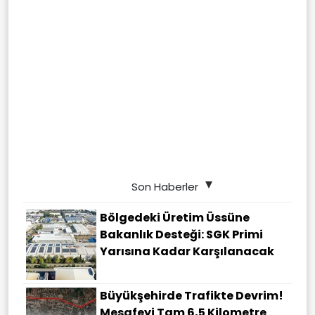
Son Haberler
Bölgedeki Üretim Üssüne
Bakanlık Desteği: SGK Primi
Yarısına Kadar Karşılanacak
Büyükşehirde Trafikte Devrim!
Mesafeyi Tam 6,5 Kilometre