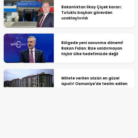
Bakanlıktan İlkay Çiçek kararı:
Tutuklu başkan görevden
uzaklaştırıldı
Bölgede yeni savunma dönemi!
Bakan Fidan: Bize saldırmayan
hiçbir ülke hedefimizde değil
Millete verilen sözün en güzel
ispatı! Osmaniye'de teslim edilen
konutlar hayran bıraktı
Adalet ve Güvenlik projeleri
devrede! İllegal suç örgütlerine
nefes aldırılmayacak