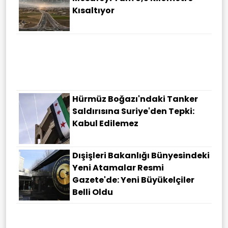
Kısaltıyor
Milyonlarca Çalışanı
Ilgilendiren Önemli Karara Imza
Atıldı! Kıdem Tazminatında
Prim Dönemi Başladı
Hürmüz Boğazı'ndaki Tanker
Saldırısına Suriye'den Tepki:
Kabul Edilemez
Dışişleri Bakanlığı Bünyesindeki
Yeni Atamalar Resmi
Gazete'de: Yeni Büyükelçiler
Belli Oldu
Ermenistan Ve ABD'den Kritik
Zirve! TRIPP Projesinde Tarih