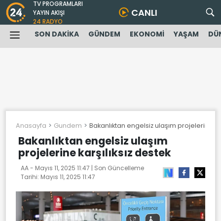
TV PROGRAMLARI
CANLI
YAYIN AKIŞI
24 RADYO
SON DAKİKA
GÜNDEM
EKONOMİ
YAŞAM
DÜ
Anasayfa
Gundem
Bakanlıktan engelsiz ulaşım projelerine kar
Bakanlıktan engelsiz ulaşım
projelerine karşılıksız destek
AA -
Mayıs 11, 2025 11:47
| Son Güncelleme
Tarihi:
Mayıs 11, 2025 11:47