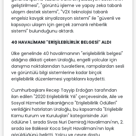
geliştirilmesi", "görüntü işleme ve yapay zeka tabanlı
ulaşım destek sistemi", "V2X teknolojisi tabanlı
engelsiz kavşak sinyalizasyon sistemi" ile "güvenli ve
kapsayıcı ulaşım için gerçek zamanlı rehberlik
sistemi" bulunduğunu aktardı.
40 HAVALİMANI "ERİŞİLEBİLİRLİK BELGESİ" ALDI
Ülke genelinde 40 havalimanının "erişilebilirlik belgesi"
aldığına dikkati çeken Uraloğlu, engelli yolcular için
danışma noktalarından tuvaletlere, rampalardan sesli
ve görüntülü bilgi sistemlerine kadar birçok
erişilebilirlik düzenlemesi yaptıklarını kaydetti.
Cumhurbaşkanı Recep Tayyip Erdoğan tarafından
ilan edilen "2020 Erişilebilirlik Yılı" çerçevesinde, Aile ve
Sosyal Hizmetler Bakanlığınca "Erişilebilirlik Ödülleri"
verildiğini hatırlatan Uraloğlu, bu kapsamda "Erişilebilir
Kamu Kurum ve Kuruluşları" kategorisinde Jüri
ödülüne 1. sırada Sivas Nuri Demirağ Havalimanı'nın, 2.
sırada ise Balıkesir Koca Seyit Havalimanı'nın layık
görüldüğünü belirtti. Yolcu ve çevre dostu