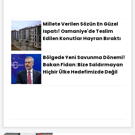
Verildi
Millete Verilen Sözün En Güzel
Ispatı! Osmaniye'de Teslim
Edilen Konutlar Hayran Bıraktı
Bölgede Yeni Savunma Dönemi!
Bakan Fidan: Bize Saldırmayan
Hiçbir Ülke Hedefimizde Değil
AFAD Duyurdu: Gaziantep'te 4,5
Büyüklüğünde Deprem