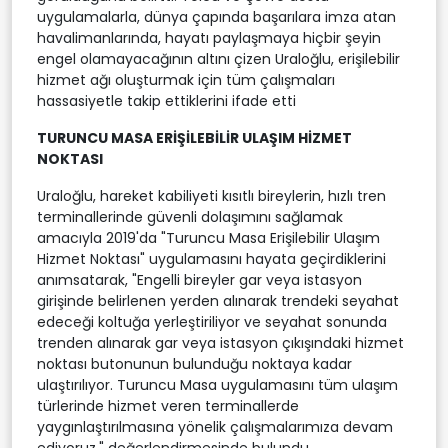
uygulamalarla, dünya çapında başarılara imza atan
havalimanlarında, hayatı paylaşmaya hiçbir şeyin
engel olamayacağının altını çizen Uraloğlu, erişilebilir
hizmet ağı oluşturmak için tüm çalışmaları
hassasiyetle takip ettiklerini ifade etti
TURUNCU MASA ERİŞİLEBİLİR ULAŞIM HİZMET
NOKTASI
Uraloğlu, hareket kabiliyeti kısıtlı bireylerin, hızlı tren
terminallerinde güvenli dolaşımını sağlamak
amacıyla 2019'da "Turuncu Masa Erişilebilir Ulaşım
Hizmet Noktası" uygulamasını hayata geçirdiklerini
anımsatarak, "Engelli bireyler gar veya istasyon
girişinde belirlenen yerden alınarak trendeki seyahat
edeceği koltuğa yerleştiriliyor ve seyahat sonunda
trenden alınarak gar veya istasyon çıkışındaki hizmet
noktası butonunun bulunduğu noktaya kadar
ulaştırılıyor. Turuncu Masa uygulamasını tüm ulaşım
türlerinde hizmet veren terminallerde
yaygınlaştırılmasına yönelik çalışmalarımıza devam
ediyoruz." değerlendirmesinde bulundu.