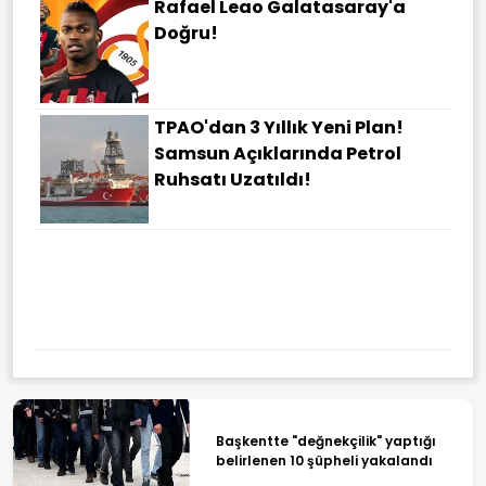
Rafael Leao Galatasaray'a
Doğru!
TPAO'dan 3 Yıllık Yeni Plan!
Samsun Açıklarında Petrol
Ruhsatı Uzatıldı!
Efkan Ala: Türkiye, Terörden
Kurtulma Aşamasına Geldiyse
En Büyük Pay, Şehit Ve
Gazilerimizin
Başkentte "değnekçilik" yaptığı
belirlenen 10 şüpheli yakalandı