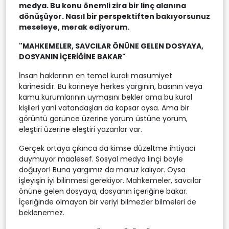
medya. Bu konu önemli zira bir linç alanına
dönüşüyor. Nasıl bir perspektiften bakıyorsunuz
meseleye, merak ediyorum.
"MAHKEMELER, SAVCILAR ÖNÜNE GELEN DOSYAYA,
DOSYANIN İÇERİĞİNE BAKAR"
İnsan haklarının en temel kuralı masumiyet
karinesidir. Bu karineye herkes yargının, basının veya
kamu kurumlarının uymasını bekler ama bu kural
kişileri yani vatandaşları da kapsar oysa. Ama bir
görüntü görünce üzerine yorum üstüne yorum,
eleştiri üzerine eleştiri yazanlar var.
Gerçek ortaya çıkınca da kimse düzeltme ihtiyacı
duymuyor maalesef. Sosyal medya linçi böyle
doğuyor! Buna yargımız da maruz kalıyor. Oysa
işleyişin iyi bilinmesi gerekiyor. Mahkemeler, savcılar
önüne gelen dosyaya, dosyanın içeriğine bakar.
İçeriğinde olmayan bir veriyi bilmezler bilmeleri de
beklenemez.