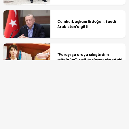
Cumhurbaşkanı Erdoğan, Suudi
Arabistan'a gitti
"Parayı şu araya sıkıştırdım
müdürüm" İzmit'te rüşvet skandalı!
Çerçeve yasa mesaisi Meclis'te
bugün başlıyor