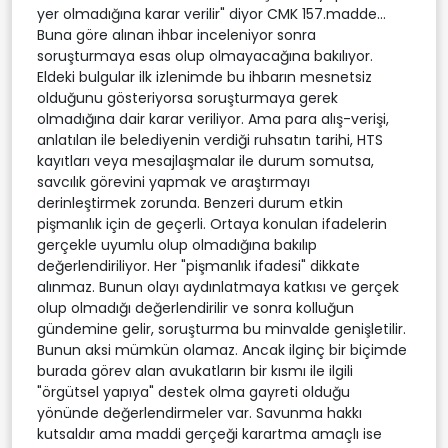
yer olmadığına karar verilir" diyor CMK 157.madde...
Buna göre alınan ihbar inceleniyor sonra
soruşturmaya esas olup olmayacağına bakılıyor.
Eldeki bulgular ilk izlenimde bu ihbarın mesnetsiz
olduğunu gösteriyorsa soruşturmaya gerek
olmadığına dair karar veriliyor. Ama para alış-verişi,
anlatılan ile belediyenin verdiği ruhsatın tarihi, HTS
kayıtları veya mesajlaşmalar ile durum somutsa,
savcılık görevini yapmak ve araştırmayı
derinleştirmek zorunda. Benzeri durum etkin
pişmanlık için de geçerli. Ortaya konulan ifadelerin
gerçekle uyumlu olup olmadığına bakılıp
değerlendiriliyor. Her "pişmanlık ifadesi" dikkate
alınmaz. Bunun olayı aydınlatmaya katkısı ve gerçek
olup olmadığı değerlendirilir ve sonra kolluğun
gündemine gelir, soruşturma bu minvalde genişletilir.
Bunun aksi mümkün olamaz. Ancak ilginç bir biçimde
burada görev alan avukatların bir kısmı ile ilgili
"örgütsel yapıya" destek olma gayreti olduğu
yönünde değerlendirmeler var. Savunma hakkı
kutsaldır ama maddi gerçeği karartma amaçlı ise