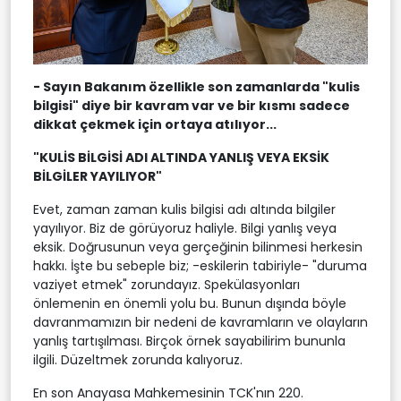
- Sayın Bakanım özellikle son zamanlarda "kulis
bilgisi" diye bir kavram var ve bir kısmı sadece
dikkat çekmek için ortaya atılıyor...
"KULİS BİLGİSİ ADI ALTINDA YANLIŞ VEYA EKSİK
BİLGİLER YAYILIYOR"
Evet, zaman zaman kulis bilgisi adı altında bilgiler
yayılıyor. Biz de görüyoruz haliyle. Bilgi yanlış veya
eksik. Doğrusunun veya gerçeğinin bilinmesi herkesin
hakkı. İşte bu sebeple biz; -eskilerin tabiriyle- "duruma
vaziyet etmek" zorundayız. Spekülasyonları
önlemenin en önemli yolu bu. Bunun dışında böyle
davranmamızın bir nedeni de kavramların ve olayların
yanlış tartışılması. Birçok örnek sayabilirim bununla
ilgili. Düzeltmek zorunda kalıyoruz.
En son Anayasa Mahkemesinin TCK'nın 220.