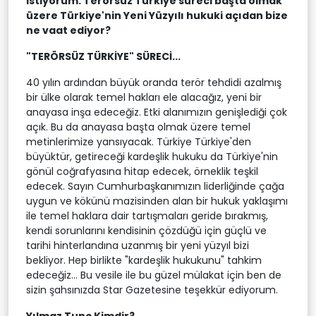
istiyorum: Terörsüz Türkiye süreci başta olmak
üzere Türkiye'nin Yeni Yüzyılı hukuki açıdan bize
ne vaat ediyor?
"TERÖRSÜZ TÜRKİYE" SÜRECİ...
40 yılın ardından büyük oranda terör tehdidi azalmış
bir ülke olarak temel hakları ele alacağız, yeni bir
anayasa inşa edeceğiz. Etki alanımızın genişlediği çok
açık. Bu da anayasa başta olmak üzere temel
metinlerimize yansıyacak. Türkiye Türkiye'den
büyüktür, getireceği kardeşlik hukuku da Türkiye'nin
gönül coğrafyasına hitap edecek, örneklik teşkil
edecek. Sayın Cumhurbaşkanımızın liderliğinde çağa
uygun ve kökünü mazisinden alan bir hukuk yaklaşımı
ile temel haklara dair tartışmaları geride bırakmış,
kendi sorunlarını kendisinin çözdüğü için güçlü ve
tarihi hinterlandına uzanmış bir yeni yüzyıl bizi
bekliyor. Hep birlikte "kardeşlik hukukunu" tahkim
edeceğiz... Bu vesile ile bu güzel mülakat için ben de
sizin şahsınızda Star Gazetesine teşekkür ediyorum.
Yılmaz Tunç Kimdir?