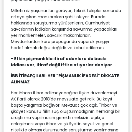
Milletimiz yaşananları görüyor, teknik takipler sonunda
ortaya çıkan manzaralara şahit oluyor. Burada
haklarında soruşturma yürütenlerin, Cumhuriyet
Savcılarının iddiaları karşısında savunma yapacakları
yer mahkemeler, savcılık makamlarıdır.
Meydanlardan kara propaganda yaparak yargıyı
hedef almak doğru değildir ve kabul edilemez.
- Etkin pişmanlıkla itiraf edenlere de baskı
iddiası var, itiraf değil iftira atıyorlar deniyor...
İBB İTİRAFÇILARI: HER "PİŞMANLIK İFADESİ" DİKKATE
ALINMAZ
Her ihbara itibar edilmeyeceğine ilişkin düzenlemeyi
AK Parti olarak 2018'de mevzuata getirdik. Bu kayıt
başta yargımızı bağlıyor. Mevzuat çok açık, "İhbar ve
şikâyet konusu fiilin suç oluşturmadığının herhangi bir
araştırma yapılmasını gerektirmeksizin açıkça
anlaşılması veya ihbar ve şikâyetin soyut ve genel
nitelikte olması durumunda soruşturma yapılmasına