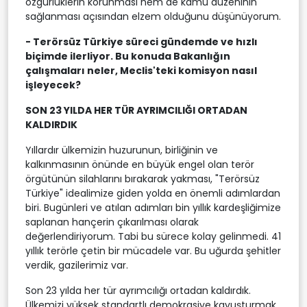
özgürlüklerin korunması hem de kamu düzeninin
sağlanması açısından elzem olduğunu düşünüyorum.
- Terörsüz Türkiye süreci gündemde ve hızlı
biçimde ilerliyor. Bu konuda Bakanlığın
çalışmaları neler, Meclis'teki komisyon nasıl
işleyecek?
SON 23 YILDA HER TÜR AYRIMCILIĞI ORTADAN
KALDIRDIK
Yıllardır ülkemizin huzurunun, birliğinin ve
kalkınmasının önünde en büyük engel olan terör
örgütünün silahlarını bırakarak yakması, "Terörsüz
Türkiye" idealimize giden yolda en önemli adımlardan
biri. Bugünleri ve atılan adımları bin yıllık kardeşliğimize
saplanan hançerin çıkarılması olarak
değerlendiriyorum. Tabi bu sürece kolay gelinmedi. 41
yıllık terörle çetin bir mücadele var. Bu uğurda şehitler
verdik, gazilerimiz var.
Son 23 yılda her tür ayrımcılığı ortadan kaldırdık.
Ülkemizi yüksek standartlı demokrasiye kavuşturmak