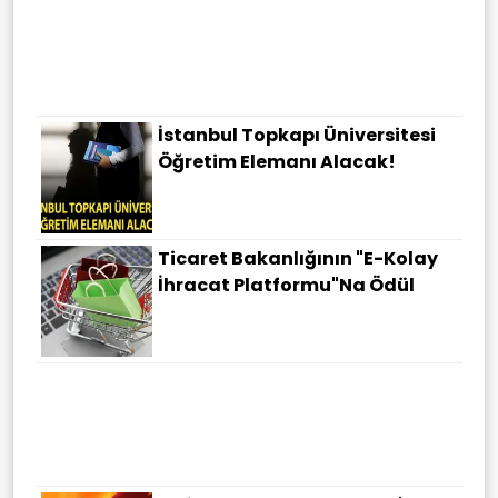
Tekirdağ Malkara Karacagür
Mahallesi'nde Icradan Satılık
Tarla!
İstanbul Topkapı Üniversitesi
Öğretim Elemanı Alacak!
Ticaret Bakanlığının "E-Kolay
İhracat Platformu"na Ödül
Türkiye, Suudi Arabistan Ve
Pakistan Üçlü Savunma
Anlaşması Imzalayacak