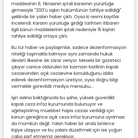
maddesinin 6. fıkrasının iptali kararının yürürlüğe
girmesiyle "200'ü aşkın hükümlünün tahliye edildiği"
şeklinde bir yalan haber çıktı. Oysa ki resmi kayıtlar
incelendi. Kararın yürürlüğe girdiği tarihten itibaren
ilgili kanun maddelerinin iptali nedeniyle 15 kişinin
tahliye edildiği ortaya çıktı.
Bu tür haber ve paylaşımlar, sadece dezenformasyon
niteliği taşımakla kalmıyor aynı zamanda hukuk
devleti ilkesine de zarar veriyor. Mesela bir gazeteci
çıkıyor canice öldürülen bir kızımızın katilinin kapalı
cezaevinden açık cezaevine konulduğunu iddia
ederek dezenformasyon üretiyor, oysa doğru bilgi
vermekle görevlidir medya mensubu...
İşin aslına baktığınızda bu şahıs, yüksek güvenlikli
kapalı ceza infaz kurumunda bulunuyor ve
ağırlaştırılmış müebbet hapis cezası verildiği için
kanun gereğince açık ceza infaz kurumuna ayrılması
da mümkün değil. Yalan haber bir anda binlerce
kişiye ulaşıyor ve bu yalanı düzeltmek için ise yoğun
çaba sarf etmemiz gerekiyor.