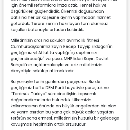
için önemli reformlara imza attık. Temel hak ve
özgürlükleri güçlendirdik. Ülkemizi doğusundan
batısına her bir köşesine ayrım yapmadan hizmet
götürdük. Teröre zemin hazırlayan tüm olumsuz
koşulları bütünüyle ortadan kaldırdık.
Milletimizin arasına sokulan ayrımcılık fitnesi
Cumhurbaşkanımız Sayın Recep Tayyip Erdoğan'ın
geçtiğimiz yıl Ahlat'ta yaptığı "iç cephemizi
güçlendireceğiz" vurgusu, MHP lideri Sayın Devlet
Bahçeli'nin açıklamalarıyla ve aziz milletimizin
dirayetiyle sökülüp atılmaktadır.
Bu yönüyle tarihi günlerden geçiyoruz. Biz de
geçtiğimiz hafta DEM Parti heyetiyle görüştük ve
"Terörsüz Türkiye" sürecine ilişkin kapsamlı
değerlendirmelerde bulunduk. Ülkemizin
kalkınmasının önünde en büyük engellerden biri olan
ve yarım asırdan bu yana çok büyük acılar yaşatan
terörün sona ermesi, milletimizin huzurlu bir geleceğe
kavuşması hepimizin ortak arzusudur.