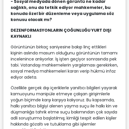
- Sosyal medyada dönen görüntü ne kadar
sağlıklı, onu da tetkik ediyor mahkemeler, bu
konuda özel bir düzenleme veya uygulama söz
konusu olacak mı?
DEZENFORMASYONLARIN ÇOĞUNLUĞU YURT DIŞI
KAYNAKLI
Görüntünün birkaç saniyesine bakıp linç ettikleri
kişinin aslında masum olduğunu görüntünün tamamı
incelenince anlıyorlar. İş işten geçiyor sonrasında pek
tabi. Vatandaşı mahkemelerin yargılaması gerekirken,
sosyal medya mahkemeleri kararı verip hükmü infaz
ediyor adeta.
Özellikle gerçek dışı içeriklerle yanıltıcı bilgileri yayarak
kamuoyunu manipüle etmeye çalışan girişimlerle
yoğun biçimde karşı karşıya kalıyoruz. Bu kapsamda,
halkı yanıltıcı bilgiyi alenen yayma suçu ile halkı kin ve
düşmanlığa tahrik etme suçu bakımından çok sayıda
adli soruşturma başlatılmış; kimliği tespit edilen kişiler
hakkında gözaltı ve tutuklama gibi işlemler