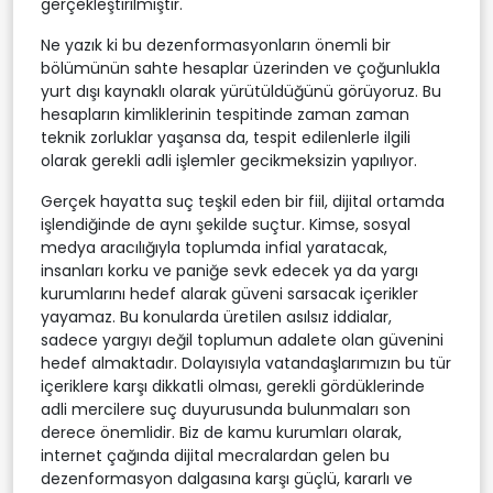
gerçekleştirilmiştir.
Ne yazık ki bu dezenformasyonların önemli bir
bölümünün sahte hesaplar üzerinden ve çoğunlukla
yurt dışı kaynaklı olarak yürütüldüğünü görüyoruz. Bu
hesapların kimliklerinin tespitinde zaman zaman
teknik zorluklar yaşansa da, tespit edilenlerle ilgili
olarak gerekli adli işlemler gecikmeksizin yapılıyor.
Gerçek hayatta suç teşkil eden bir fiil, dijital ortamda
işlendiğinde de aynı şekilde suçtur. Kimse, sosyal
medya aracılığıyla toplumda infial yaratacak,
insanları korku ve paniğe sevk edecek ya da yargı
kurumlarını hedef alarak güveni sarsacak içerikler
yayamaz. Bu konularda üretilen asılsız iddialar,
sadece yargıyı değil toplumun adalete olan güvenini
hedef almaktadır. Dolayısıyla vatandaşlarımızın bu tür
içeriklere karşı dikkatli olması, gerekli gördüklerinde
adli mercilere suç duyurusunda bulunmaları son
derece önemlidir. Biz de kamu kurumları olarak,
internet çağında dijital mecralardan gelen bu
dezenformasyon dalgasına karşı güçlü, kararlı ve