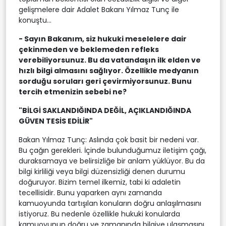
gelişmelere dair Adalet Bakanı Yılmaz Tunç ile
konuştu...
- Sayın Bakanım, siz hukuki meselelere dair
çekinmeden ve beklemeden refleks
verebiliyorsunuz. Bu da vatandaşın ilk elden ve
hızlı bilgi almasını sağlıyor. Özellikle medyanın
sorduğu soruları geri çevirmiyorsunuz. Bunu
tercih etmenizin sebebi ne?
"BİLGİ SAKLANDIĞINDA DEĞİL, AÇIKLANDIĞINDA
GÜVEN TESİS EDİLİR"
Bakan Yılmaz Tunç: Aslında çok basit bir nedeni var.
Bu çağın gerekleri. İçinde bulunduğumuz iletişim çağı,
duraksamaya ve belirsizliğe bir anlam yüklüyor. Bu da
bilgi kirliliği veya bilgi düzensizliği denen durumu
doğuruyor. Bizim temel ilkemiz, tabi ki adaletin
tecellisidir. Bunu yaparken aynı zamanda
kamuoyunda tartışılan konuların doğru anlaşılmasını
istiyoruz. Bu nedenle özellikle hukuki konularda
kamuoyunun doğru ve zamanında bilgiye ulaşmasını