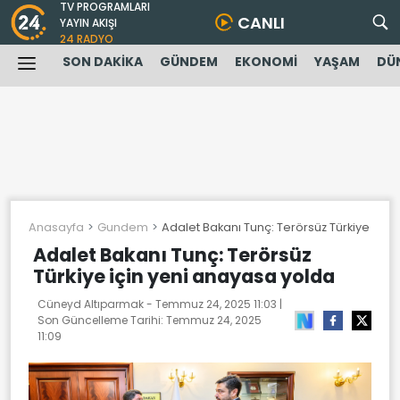
TV PROGRAMLARI
CANLI
YAYIN AKIŞI
24 RADYO
SON DAKİKA
GÜNDEM
EKONOMİ
YAŞAM
DÜ
Anasayfa
Gundem
Adalet Bakanı Tunç: Terörsüz Türkiye için
Adalet Bakanı Tunç: Terörsüz
Türkiye için yeni anayasa yolda
Cüneyd Altıparmak -
Temmuz 24, 2025 11:03
|
Son Güncelleme Tarihi:
Temmuz 24, 2025
11:09