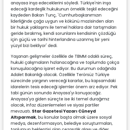
anayasa inşa edeceklerini söyledi. Türkiye'nin inşa
edeceği kardeşlik hukukunun örneklik teşkil edeceğini
kaydeden Bakan Tunç, 'Cumhurbaşkanımızın
liderliğinde çağa uygun ve kökünü mazisinden alan
bir hukuk yaklaşımı ile temel haklara dair tartışmaları
geride bırakmış, kendi sorunlarını kendisinin çözdüğü
için güçlü ve tarihi hinterlandına uzanmış bir yeni
yüzyıl bizi bekliyor' dedi.
Yaşanan gelişmeler özellikle de TBMM odaklı süreç,
hukuki çalışmaların hızlanacağına ve toplumda çokça
konuşulacağına işaret ediyor. Bu durumun odağında
Adalet Bakanlığı olacak. Özellikle Terörsüz Türkiye
sürecinde yargının vereceği kararlar, bu kapsamdaki
idarelerin tesis edeceği işlemler önem arz ediyor. Pek
tabi günün sonunda Anayasa'yı konuşacağız.
Anayasa'ya giden süreçte ise iki temel durağımız
olacak, infaz düzenlemeleri ve siyasi partiler
mevzuatı.
Star Gazetesi Yazarı Cüneyd
Altıparmak
, bu konular başta olmak üzere sosyal
medya, dezenformasyon, belediye soruşturmaları,
toplumun beklentisi olan cezasızlık algısı ve diğer