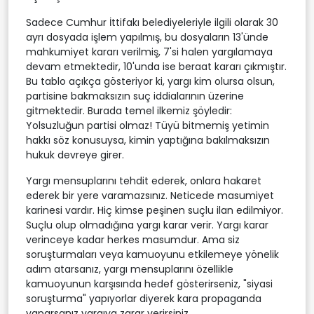
Sadece Cumhur İttifakı belediyeleriyle ilgili olarak 30
ayrı dosyada işlem yapılmış, bu dosyaların 13'ünde
mahkumiyet kararı verilmiş, 7'si halen yargılamaya
devam etmektedir, 10'unda ise beraat kararı çıkmıştır.
Bu tablo açıkça gösteriyor ki, yargı kim olursa olsun,
partisine bakmaksızın suç iddialarının üzerine
gitmektedir. Burada temel ilkemiz şöyledir:
Yolsuzluğun partisi olmaz! Tüyü bitmemiş yetimin
hakkı söz konusuysa, kimin yaptığına bakılmaksızın
hukuk devreye girer.
Yargı mensuplarını tehdit ederek, onlara hakaret
ederek bir yere varamazsınız. Neticede masumiyet
karinesi vardır. Hiç kimse peşinen suçlu ilan edilmiyor.
Suçlu olup olmadığına yargı karar verir. Yargı karar
verinceye kadar herkes masumdur. Ama siz
soruşturmaları veya kamuoyunu etkilemeye yönelik
adım atarsanız, yargı mensuplarını özellikle
kamuoyunun karşısında hedef gösterirseniz, "siyasi
soruşturma" yapıyorlar diyerek kara propaganda
yaparsanız yargıya zarar verirsiniz.