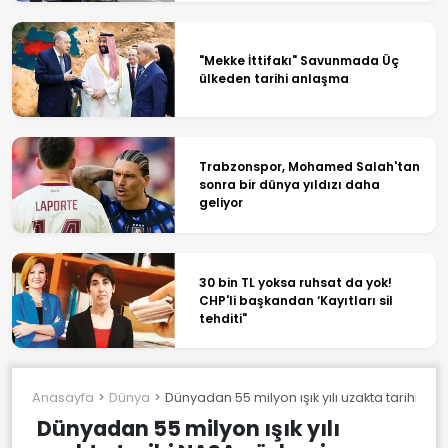
"Mekke İttifakı" Savunmada Üç
ülkeden tarihi anlaşma
Trabzonspor, Mohamed Salah'tan
sonra bir dünya yıldızı daha
geliyor
30 bin TL yoksa ruhsat da yok!
CHP'li başkandan ‘Kayıtları sil
tehditi"
Anasayfa
Dünya
Dünyadan 55 milyon ışık yılı uzakta tarihi N
Dünyadan 55 milyon ışık yılı