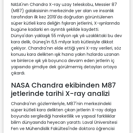
NASA'nın Chandra X-ray uzay teleskobu, Messier 87
(M87) galaksisinin merkezinde yer alan ve insanlık
tarafından ilk kez 2019'da doğrudan görüntülenen
süper kütleli kara deliğin fışkıran jetlerini, X-ışınlarında
bugüne kadarki en ayrıntılı şekilde kaydetti.
Dünya'dan yaklaşık 55 milyon ışık yılı uzaklıktaki bu dev
kara delik, Güneş'in 6,5 milyar katı kütlesiyle dikkat
çekiyor. Chandra'nın elde ettiği yeni X-ray verileri, söz
konusu kara delikten ışık hızına yakın hızlarda uzanan
ve binlerce ışık yılı boyunca devam eden jetlerin iç
yapısında şimdiye dek görülmemiş detayları ortaya
çıkardı.
NASA Chandra ekibinden M87
jetlerinde tarihi X-ray analizi
Chandra'nın gözlemleriyle, M87'nin merkezindeki
süper kütleli kara delikten çıkan jetlerin X-ray dalga
boyunda sergilediği hareketlilik ve yapısal farklılıklar
bilim dünyasında heyecan yarattı. Laval Üniversitesi
Fen ve Mühendislik Fakültesi'nde doktora öğrencisi