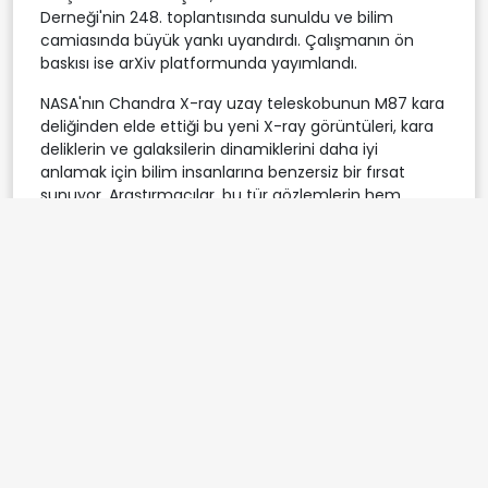
Derneği'nin 248. toplantısında sunuldu ve bilim
camiasında büyük yankı uyandırdı. Çalışmanın ön
baskısı ise arXiv platformunda yayımlandı.
NASA'nın Chandra X-ray uzay teleskobunun M87 kara
deliğinden elde ettiği bu yeni X-ray görüntüleri, kara
deliklerin ve galaksilerin dinamiklerini daha iyi
anlamak için bilim insanlarına benzersiz bir fırsat
sunuyor. Araştırmacılar, bu tür gözlemlerin hem
kozmik jetlerin hem de evrenin genel yapısının
anlaşılmasına katkı sağlayacağına inanıyor.
NASA
M87
kara delik
Etiketler:
Chandra
X-ray