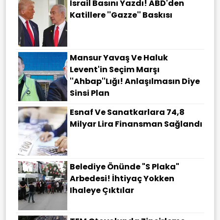
İsrail Basını Yazdı! ABD'den
Katillere ''Gazze'' Baskısı
Mansur Yavaş Ve Haluk
Levent'in Seçim Marşı
''Ahbap''lığı! Anlaşılmasın Diye
Sinsi Plan
Esnaf Ve Sanatkarlara 74,8
Milyar Lira Finansman Sağlandı
Belediye Önünde "S Plaka"
Arbedesi! İhtiyaç Yokken
Ihaleye Çıktılar