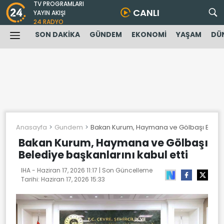
TV PROGRAMLARI
CANLI
YAYIN AKIŞI
24 RADYO
SON DAKİKA
GÜNDEM
EKONOMİ
YAŞAM
DÜ
Anasayfa
Gundem
Bakan Kurum, Haymana ve Gölbaşı Belediy
Bakan Kurum, Haymana ve Gölbaşı
Belediye başkanlarını kabul etti
IHA -
Haziran 17, 2026 11:17
| Son Güncelleme
Tarihi:
Haziran 17, 2026 15:33