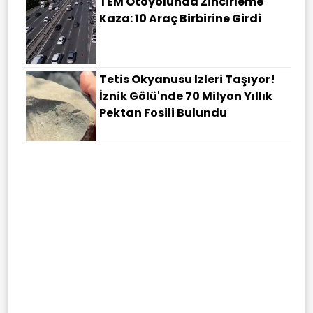
TEM Otoyolunda Zincirleme
Kaza: 10 Araç Birbirine Girdi
Tetis Okyanusu Izleri Taşıyor!
İznik Gölü'nde 70 Milyon Yıllık
Pektan Fosili Bulundu