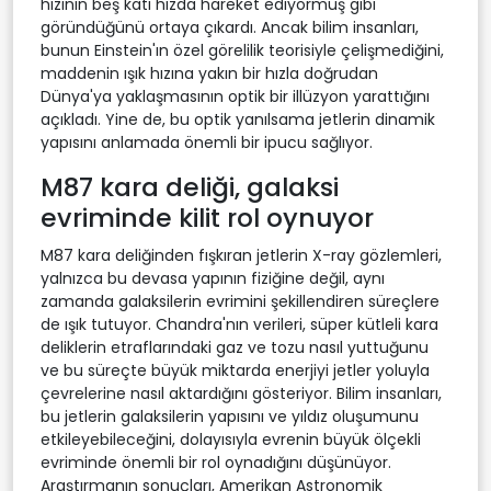
hızının beş katı hızda hareket ediyormuş gibi
göründüğünü ortaya çıkardı. Ancak bilim insanları,
bunun Einstein'ın özel görelilik teorisiyle çelişmediğini,
maddenin ışık hızına yakın bir hızla doğrudan
Dünya'ya yaklaşmasının optik bir illüzyon yarattığını
açıkladı. Yine de, bu optik yanılsama jetlerin dinamik
yapısını anlamada önemli bir ipucu sağlıyor.
M87 kara deliği, galaksi
evriminde kilit rol oynuyor
M87 kara deliğinden fışkıran jetlerin X-ray gözlemleri,
yalnızca bu devasa yapının fiziğine değil, aynı
zamanda galaksilerin evrimini şekillendiren süreçlere
de ışık tutuyor. Chandra'nın verileri, süper kütleli kara
deliklerin etraflarındaki gaz ve tozu nasıl yuttuğunu
ve bu süreçte büyük miktarda enerjiyi jetler yoluyla
çevrelerine nasıl aktardığını gösteriyor. Bilim insanları,
bu jetlerin galaksilerin yapısını ve yıldız oluşumunu
etkileyebileceğini, dolayısıyla evrenin büyük ölçekli
evriminde önemli bir rol oynadığını düşünüyor.
Araştırmanın sonuçları, Amerikan Astronomik