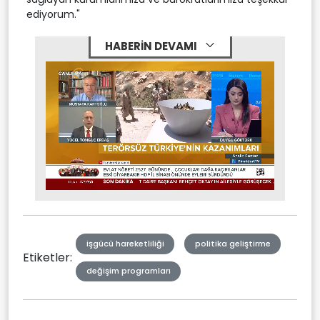
ediyorum."
HABERİN DEVAMI
Stream
Unmute
Type
işgücü hareketliliği
politika geliştirme
Etiketler:
değişim programları