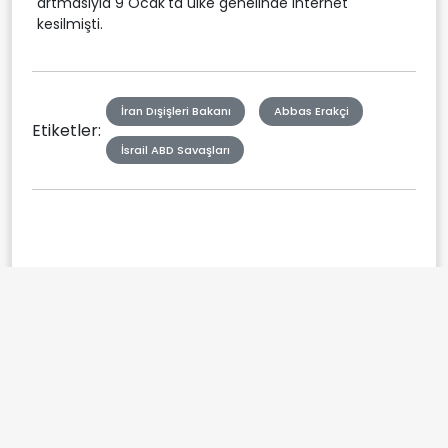
artmasıyla 9 Ocak'ta ülke genelinde internet
kesilmişti.
İran Dışişleri Bakanı
Abbas Erakçi
Etiketler:
İsrail ABD Savaşları