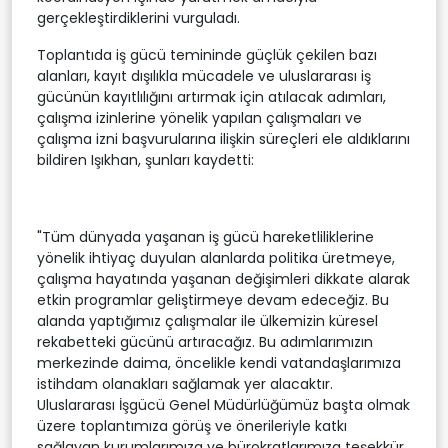
gerçekleştirdiklerini vurguladı.
Toplantıda iş gücü temininde güçlük çekilen bazı
alanları, kayıt dışılıkla mücadele ve uluslararası iş
gücünün kayıtlılığını artırmak için atılacak adımları,
çalışma izinlerine yönelik yapılan çalışmaları ve
çalışma izni başvurularına ilişkin süreçleri ele aldıklarını
bildiren Işıkhan, şunları kaydetti:
"Tüm dünyada yaşanan iş gücü hareketliliklerine
yönelik ihtiyaç duyulan alanlarda politika üretmeye,
çalışma hayatında yaşanan değişimleri dikkate alarak
etkin programlar geliştirmeye devam edeceğiz. Bu
alanda yaptığımız çalışmalar ile ülkemizin küresel
rekabetteki gücünü artıracağız. Bu adımlarımızın
merkezinde daima, öncelikle kendi vatandaşlarımıza
istihdam olanakları sağlamak yer alacaktır.
Uluslararası İşgücü Genel Müdürlüğümüz başta olmak
üzere toplantımıza görüş ve önerileriyle katkı
sağlayan kurumlarımıza ve bürokratlarımıza teşekkür