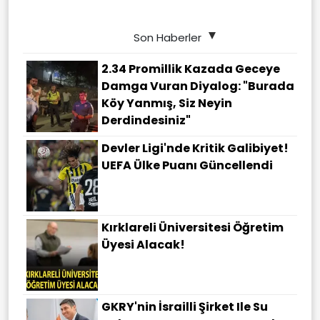
Son Haberler
2.34 Promillik Kazada Geceye
Damga Vuran Diyalog: "Burada
Köy Yanmış, Siz Neyin
Derdindesiniz"
Devler Ligi'nde Kritik Galibiyet!
UEFA Ülke Puanı Güncellendi
Kırklareli Üniversitesi Öğretim
Üyesi Alacak!
GKRY'nin İsrailli Şirket Ile Su