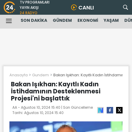
TV PROGRAMLARI
CANLI
YAYIN AKIŞI
24 RADYO
SON DAKİKA
GÜNDEM
EKONOMİ
YAŞAM
DÜ
Anasayfa
Gundem
Bakan Işıkhan: Kayıtlı Kadın İstihdamının D
Bakan Işıkhan: Kayıtlı Kadın
İstihdamının Desteklenmesi
Projesi'ni başlattık
AA -
Ağustos 10, 2024 15:40
| Son Güncelleme
Tarihi:
Ağustos 10, 2024 15:40