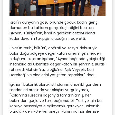
İsrail'in dünyanın gözü önünde çocuk, kadın, genç
demeden bu katliamı gerçekleştirdiğini belirten
Işıkhan, Türkiye'nin, İsrail'in gereken cezayı alana
kadar davanın takipçisi olacağını ifade etti.
Sivas'ın tarihi, kültürü, coğrafi ve sosyal dokusuyla
bulunduğu bölgeye değer katan önemli şehirlerden
olduğunu aktaran Işıkhan, "Ayrıca bağrında yetiştirdiği
insanlarla da ülkemize değer katan bir şehrimiz. Burası
rahmetli Muhsin Yazıcıoğlu'nu, Aşık Veysel'i, Nuri
Demirağ'ı ve nicelerini yetiştiren topraklar." dedi.
Işıkhan, bakanlık olarak istihdamın öncelikli gündem
maddeleri arasında yer aldığını vurgulayarak,
"Kalkınma sürecini başarıyla tamamlamış, her
bakımdan güçlü ve tam bağımsız bir Türkiye için bu
konuya hassasiyetle eğilmemiz gerekiyor. Bakanlık
olarak, 7'den 70'e her bireyin kalkınma hamlemize