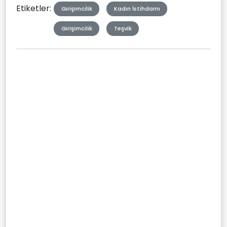
Etiketler:
Girişimcilik
Kadın İstihdamı
Girişimcilik
Teşvik