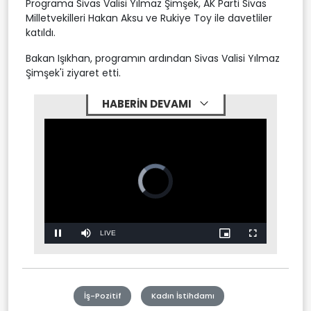
Programa Sivas Valisi Yılmaz Şimşek, AK Parti Sivas
Milletvekilleri Hakan Aksu ve Rukiye Toy ile davetliler
katıldı.
Bakan Işıkhan, programın ardından Sivas Valisi Yılmaz
Şimşek'i ziyaret etti.
HABERİN DEVAMI
Video
Player
is
loading.
Stream
LIVE
Pause
Mute
Picture-
Fullscreen
in-
Picture
Type
İş-Pozitif
Kadın İstihdamı