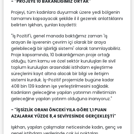
- "PROJEYE 10 BAKANLIĞIMIZ ORTAK"
Projeyi, tüm kadınlara duyurmak üzere yedi bölgenin
tamamını kapsayacak şekilde il il gezerek anlattıklarını
belirten Işıkhan, şunları kaydetti:
"İş Pozitif'i, genel manada baktığımız zaman 'iş
arayan ile işverenin çevrim içi olarak bir araya
gelebileceği bir işbirliği sistemi' olarak tanımlayabiliriz.
Proje kapsamında, 10 bakanlığımızın proje ortağı
olduğu, tüm kamu ve özel sektör kuruluşları ile sivil
toplum kuruluşları arasındaki istihdam eşleştirme
süreçlerini kayıt altına alacak bir bilgi ve iletişim
sistemi kurduk. İş-Pozitif projemizle bugüne kadar
408 bin 139 kadının işe yerleştirilmesini sağladık.
Kadınların geleceğine yapılan yatırımın milletimizin
geleceğine yapılan yatırım olduğuna inanıyoruz."
- "İŞSİZLİK ORANI ÖNCEKİ YILA GÖRE 1,1 PUAN
AZALARAK YÜZDE 8,4 SEVİYESİNDE GERÇEKLEŞTİ"
Işıkhan, yapılan çalışmalar neticesinde kadın, genç ve
genel istihdam verilerinde çok iyi noktaları