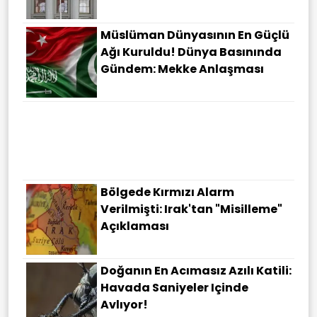
Müslüman Dünyasının En Güçlü
Ağı Kuruldu! Dünya Basınında
Gündem: Mekke Anlaşması
Pentagon Gizli UFO Dosyalarını
Açtı: 5. Dalga Belgeler
Kamuoyuna Sızdı
Bölgede Kırmızı Alarm
Verilmişti: Irak'tan "misilleme"
Açıklaması
Doğanın En Acımasız Azılı Katili:
Havada Saniyeler Içinde
Avlıyor!