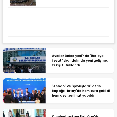
Türkiye'den Havacılık
Motorlarında Devrim Gibi
Karar! Motor Devleri Tek Çatıda
Toplandı
Avcılar Belediyesi'nde "ihaleye
fesat" skandalında yeni gelişme:
12 kişi tutuklandı
"Ahbap" ve "çavuşlara" asrın
kapağı: Hatay'da hem kura çekildi
hem dev teslimat yapıldı
Cumhurbaşkanı Erdoğan'dan