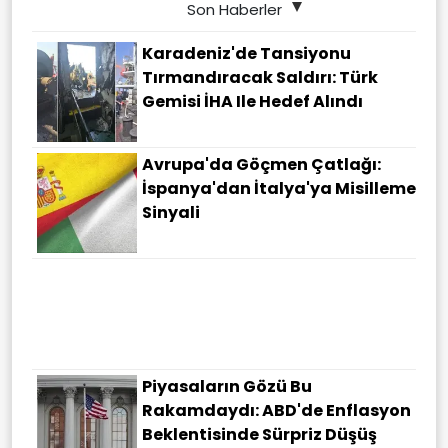
Son Haberler
Karadeniz'de Tansiyonu
Tırmandıracak Saldırı: Türk
Gemisi İHA Ile Hedef Alındı
Avrupa'da Göçmen Çatlağı:
İspanya'dan İtalya'ya Misilleme
Sinyali
"Mekke Anlaşması" Siyonistlerin
Kirli Planını Alt Üst Etti: Algı
Girişimleri Etkisiz Oldu
Piyasaların Gözü Bu
Rakamdaydı: ABD'de Enflasyon
Beklentisinde Sürpriz Düşüş