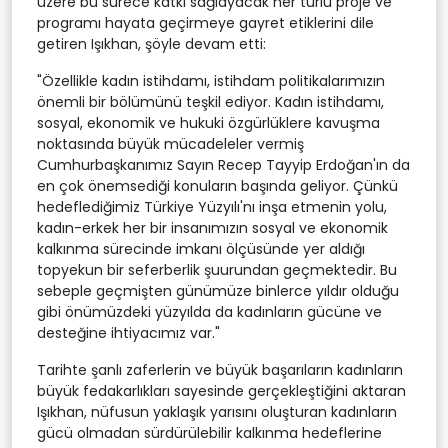
üzere bu sürece katkı sağlayacak her türlü proje ve
programı hayata geçirmeye gayret etiklerini dile
getiren Işıkhan, şöyle devam etti:
"Özellikle kadın istihdamı, istihdam politikalarımızın
önemli bir bölümünü teşkil ediyor. Kadın istihdamı,
sosyal, ekonomik ve hukuki özgürlüklere kavuşma
noktasında büyük mücadeleler vermiş
Cumhurbaşkanımız Sayın Recep Tayyip Erdoğan'ın da
en çok önemsediği konuların başında geliyor. Çünkü
hedeflediğimiz Türkiye Yüzyılı'nı inşa etmenin yolu,
kadın-erkek her bir insanımızın sosyal ve ekonomik
kalkınma sürecinde imkanı ölçüsünde yer aldığı
topyekun bir seferberlik şuurundan geçmektedir. Bu
sebeple geçmişten günümüze binlerce yıldır olduğu
gibi önümüzdeki yüzyılda da kadınların gücüne ve
desteğine ihtiyacımız var."
Tarihte şanlı zaferlerin ve büyük başarıların kadınların
büyük fedakarlıkları sayesinde gerçekleştiğini aktaran
Işıkhan, nüfusun yaklaşık yarısını oluşturan kadınların
gücü olmadan sürdürülebilir kalkınma hedeflerine