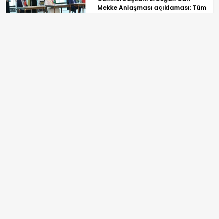
Mekke Anlaşması açıklaması: Tüm
kardeş ülkelerin katılımına açık
Terörsüz Türkiye sürecinde yeni
aşama! TBMM'de kritik görüşme
başladı
ANASAYFA
SPOR
TV PROGRAMLARI
GÜNDEM
REKLAM
EKONOMİ
BİLGİ TOPLUMU HİZMETLERİ
YAŞAM
ÇEREZ POLİTİKASI
SPOR
İLETİŞİM VE KÜNYE
DÜNYA