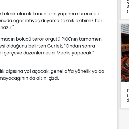
Ç
B
t
ce teknik olarak kanunların yapılma sürecinde
konuda eğer ihtiyaç duyarsa teknik ekibimiz her
azır."
i amacın bölücü terör örgütü PKK'nın tamamen
esi olduğunu belirten Gürlek, "Ondan sonra
sal çerçeve düzenlemesini Meclis yapacak."
ık algısına yol açacak, genel affa yönelik ya da
ayacağının da altını çizdi.
T
s