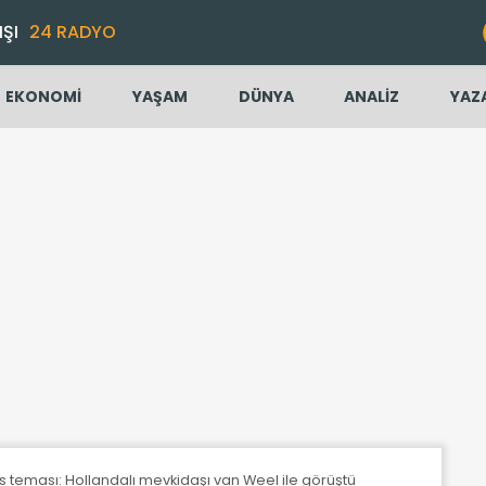
IŞI
24 RADYO
EKONOMİ
YAŞAM
DÜNYA
ANALİZ
YAZ
 teması: Hollandalı mevkidaşı van Weel ile görüştü