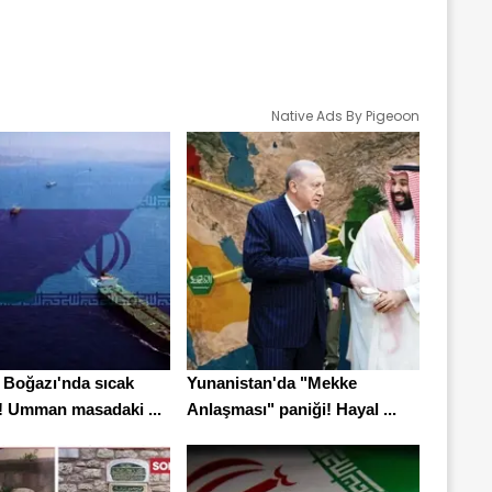
Native Ads By Pigeoon
Boğazı'nda sıcak
Yunanistan'da "Mekke
k! Umman masadaki ...
Anlaşması" paniği! Hayal ...