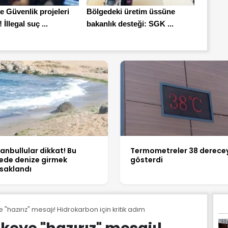
e Güvenlik projeleri
Bölgedeki üretim üssüne
İllegal suç ...
bakanlık desteği: SGK ...
tanbullular dikkat! Bu
Termometreler 38 derecey
çede denize girmek
gösterdi
saklandı
 "hazırız" mesajı! Hidrokarbon için kritik adım
keye "hazırız" mesajı!