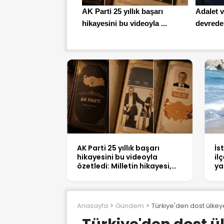
AK Parti 25 yıllık başarı
Adalet v
hikayesini bu videoyla ...
devrede! 
AK Parti 25 yıllık başarı
İs
hikayesini bu videoyla
il
özetledi: Milletin hikayesi,
ya
Türkiye kitabı
Anasayfa
Gündem
Türkiye'den dost ülkeye
Türkiye'den dost ül