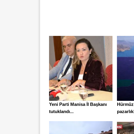
Yeni Parti Manisa İl Başkanı
Hürmüz 
tutuklandı...
pazarlı