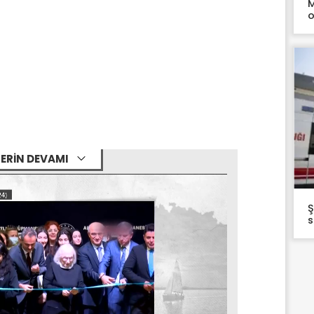
M
o
ERİN DEVAMI
Ş
s