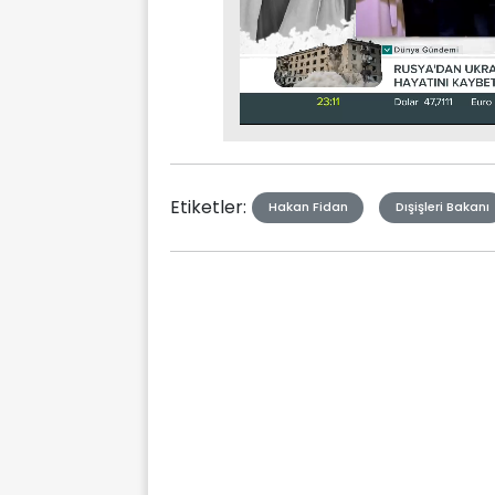
Stream
Mute
Type
Etiketler:
Hakan Fidan
Dışişleri Bakanı