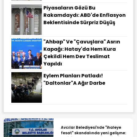
Piyasaların Gözü Bu
Rakamdaydı: ABD'de Enflasyon
Beklentisinde Sürpriz Düşüş
"Ahbap" Ve "çavuşlara" Asrın
Kapağı: Hatay'da Hem Kura
Çekildi Hem Dev Teslimat
Yapıldı
Eylem Planları Patladı!
"Daltonlar"a Ağır Darbe
Avcılar Belediyesi'nde "ihaleye
fesat" skandalında yeni gelişme: