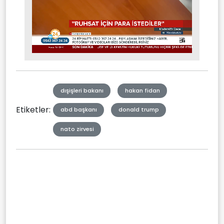
Stream
Mute
Type
dışişleri bakanı
hakan fidan
Etiketler:
abd başkanı
donald trump
nato zirvesi