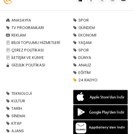
ANASAYFA
SPOR
TV PROGRAMLARI
GÜNDEM
REKLAM
EKONOMİ
BİLGİ TOPLUMU HİZMETLERİ
YAŞAM
ÇEREZ POLİTİKASI
SPOR
İLETİŞİM VE KÜNYE
DÜNYA
GİZLİLİK POLİTİKASI
ANALİZ
EĞİTİM
24 RADYO
TEKNOLOJİ
KÜLTÜR
TARİH
SİNEMA
KİTAP
AJANS