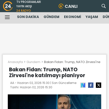
TV PROGRAMLARI
CANLI
YAYIN AKIŞI
24 RADYO
SON DAKİKA
GÜNDEM
EKONOMİ
YAŞAM
DÜ
Anasayfa
Gundem
Bakan Fidan: Trump, NATO Zirvesi'ne katıl
Bakan Fidan: Trump, NATO
Zirvesi'ne katılmayı planlıyor
AA -
Haziran 02, 2026 15:30
| Son Güncelleme
Tarihi:
Haziran 02, 2026 15:30