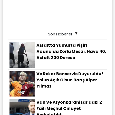
Son Haberler
Asfaltta Yumurta Pişir!
Adana'da Zorlu Mesai, Hava 40,
Asfalt 200 Derece
Ve Rekor Bonservis Duyuruldu!
Yolun Açık Olsun Barış Alper
Yılmaz
Van Ve Afyonkarahisar'daki 2
Faili Meçhul Cinayet
Aydınlatıldı