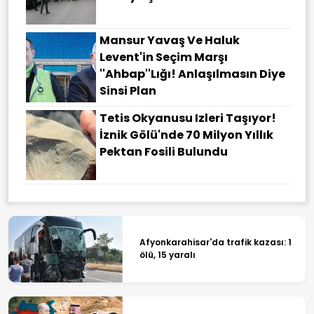
Mansur Yavaş Ve Haluk
Levent'in Seçim Marşı
''Ahbap''lığı! Anlaşılmasın Diye
Sinsi Plan
Tetis Okyanusu Izleri Taşıyor!
İznik Gölü'nde 70 Milyon Yıllık
Pektan Fosili Bulundu
Afyonkarahisar'da trafik kazası: 1
ölü, 15 yaralı