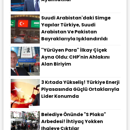
Suudi Arabistan'daki Simge
Yapılar Türkiye, Suudi
Arabistan Ve Pakistan
Bayraklarıyla Işıklandırıldı
''Yürüyen Para'' İlkay Çiçek
Ayna Oldu: CHP'nin Ahlakını
Alan Biriyim
3 Kıtada Yükseliş! Türkiye Enerji
Piyasasında Güçlü Ortaklarıyla
Lider Konumda
Belediye Önünde "S Plaka"
Arbedesi! İhtiyaç Yokken
Ihaleye Çıktılar