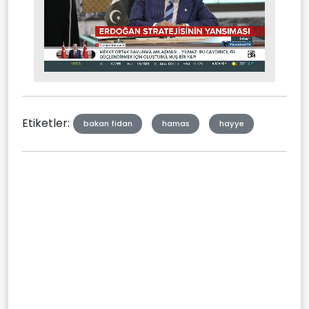
Stream
Mute
Type
Etiketler:
bakan fidan
hamas
hayye