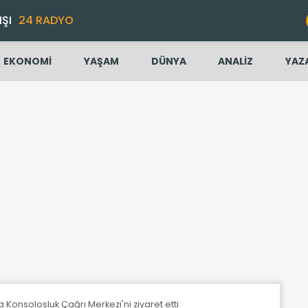
IŞI
24 RADYO
EKONOMİ
YAŞAM
DÜNYA
ANALİZ
YAZ
 Konsolosluk Çağrı Merkezi'ni ziyaret etti