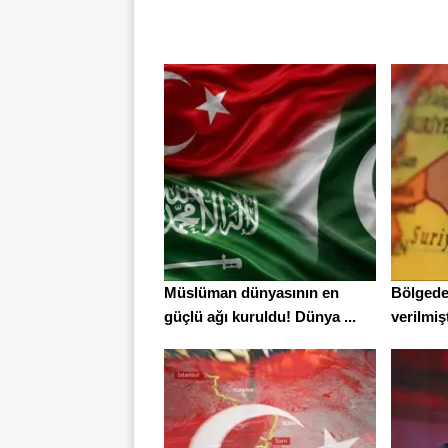
Müslüman dünyasının en
Bölgede
güçlü ağı kuruldu! Dünya ...
verilmişt