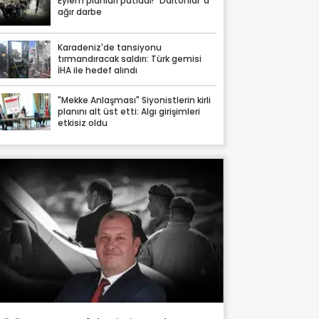
Eylem planları patladı! "Daltonlar"a
ağır darbe
Karadeniz'de tansiyonu
tırmandıracak saldırı: Türk gemisi
İHA ile hedef alındı
"Mekke Anlaşması" Siyonistlerin kirli
planını alt üst etti: Algı girişimleri
etkisiz oldu