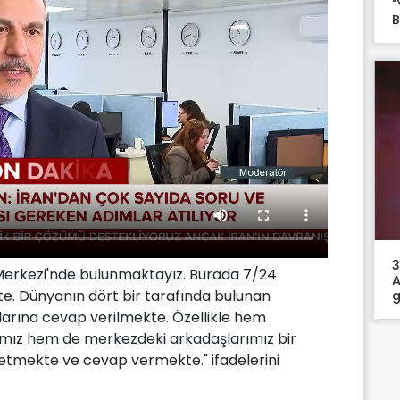
"
B
3
 Merkezi'nde bulunmaktayız. Burada 7/24
A
e. Dünyanın dört bir tarafında bulunan
g
ularına cevap verilmekte. Özellikle hem
ımız hem de merkezdeki arkadaşlarımız bir
netmekte ve cevap vermekte." ifadelerini