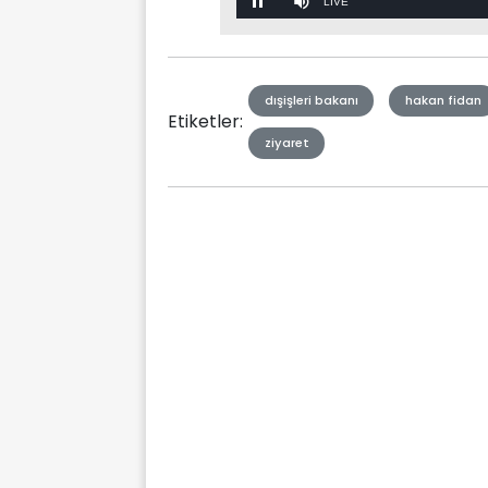
Stream
Mute
Type
dışişleri bakanı
hakan fidan
Etiketler:
ziyaret