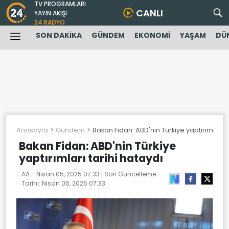
TV PROGRAMLARI
CANLI
YAYIN AKIŞI
24 RADYO
SON DAKİKA
GÜNDEM
EKONOMİ
YAŞAM
DÜ
Anasayfa
Gundem
Bakan Fidan: ABD'nin Türkiye yaptırımları t
Bakan Fidan: ABD'nin Türkiye
yaptırımları tarihi hataydı
AA -
Nisan 05, 2025 07:33
| Son Güncelleme
Tarihi:
Nisan 05, 2025 07:33