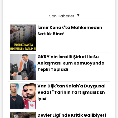
Son Haberler
İzmir Konak'ta Mahkemeden
Satılık Bina!
GKRY'nin İsrailli Şirket Ile Su
Anlaşması Rum Kamuoyunda
Tepki Topladı
Van Dijk'tan Salah'a Duygusal
Veda! ''Tarihin Tartışmasız En
Iyisi''
Devler Ligi'nde Kritik Galibiyet!