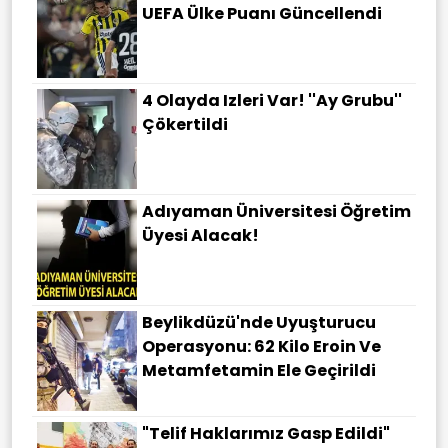
UEFA Ülke Puanı Güncellendi
4 Olayda Izleri Var! ''Ay Grubu''
Çökertildi
Adıyaman Üniversitesi Öğretim
Üyesi Alacak!
Beylikdüzü'nde Uyuşturucu
Operasyonu: 62 Kilo Eroin Ve
Metamfetamin Ele Geçirildi
"Telif Haklarımız Gasp Edildi"