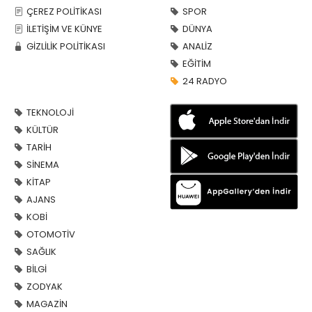
ÇEREZ POLİTİKASI
SPOR
İLETİŞİM VE KÜNYE
DÜNYA
GİZLİLİK POLİTİKASI
ANALİZ
EĞİTİM
24 RADYO
TEKNOLOJİ
KÜLTÜR
TARİH
SİNEMA
KİTAP
AJANS
KOBİ
OTOMOTİV
SAĞLIK
BİLGİ
ZODYAK
MAGAZİN