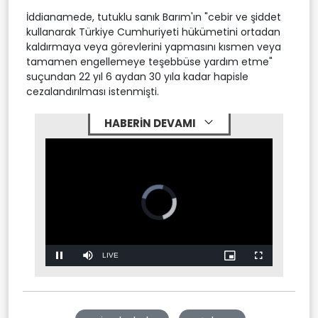
İddianamede, tutuklu sanık Barım'ın "cebir ve şiddet
kullanarak Türkiye Cumhuriyeti hükümetini ortadan
kaldırmaya veya görevlerini yapmasını kısmen veya
tamamen engellemeye teşebbüse yardım etme"
suçundan 22 yıl 6 aydan 30 yıla kadar hapisle
cezalandırılması istenmişti.
HABERİN DEVAMI
Stream
LIVE
Pause
Mute
Picture-
Fullscreen
in-
Picture
Type