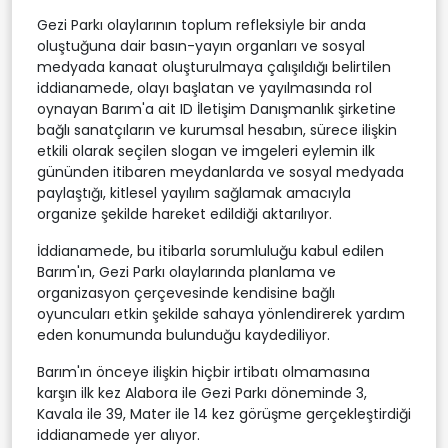
Gezi Parkı olaylarının toplum refleksiyle bir anda
oluştuğuna dair basın-yayın organları ve sosyal
medyada kanaat oluşturulmaya çalışıldığı belirtilen
iddianamede, olayı başlatan ve yayılmasında rol
oynayan Barım'a ait ID İletişim Danışmanlık şirketine
bağlı sanatçıların ve kurumsal hesabın, sürece ilişkin
etkili olarak seçilen slogan ve imgeleri eylemin ilk
gününden itibaren meydanlarda ve sosyal medyada
paylaştığı, kitlesel yayılım sağlamak amacıyla
organize şekilde hareket edildiği aktarılıyor.
İddianamede, bu itibarla sorumluluğu kabul edilen
Barım'ın, Gezi Parkı olaylarında planlama ve
organizasyon çerçevesinde kendisine bağlı
oyuncuları etkin şekilde sahaya yönlendirerek yardım
eden konumunda bulunduğu kaydediliyor.
Barım'ın önceye ilişkin hiçbir irtibatı olmamasına
karşın ilk kez Alabora ile Gezi Parkı döneminde 3,
Kavala ile 39, Mater ile 14 kez görüşme gerçekleştirdiği
iddianamede yer alıyor.