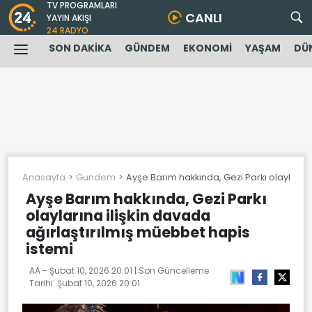
TV PROGRAMLARI
CANLI
YAYIN AKIŞI
24 RADYO
SON DAKİKA
GÜNDEM
EKONOMİ
YAŞAM
DÜ
Anasayfa
Gundem
Ayşe Barım hakkında, Gezi Parkı olaylarına
Ayşe Barım hakkında, Gezi Parkı
olaylarına ilişkin davada
ağırlaştırılmış müebbet hapis
istemi
AA -
Şubat 10, 2026 20:01
| Son Güncelleme
Tarihi:
Şubat 10, 2026 20:01