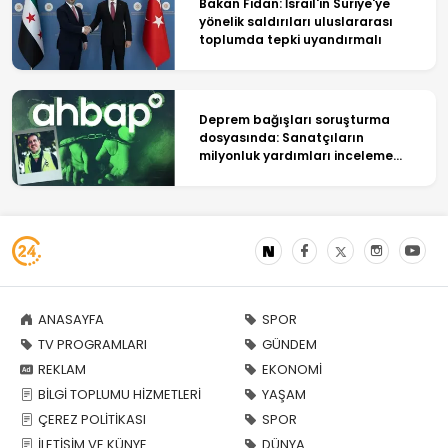
Bakan Fidan: İsrail'in Suriye'ye
yönelik saldırıları uluslararası
toplumda tepki uyandırmalı
Deprem bağışları soruşturma
dosyasında: Sanatçıların
milyonluk yardımları inceleme
altında
ANASAYFA
SPOR
TV PROGRAMLARI
GÜNDEM
REKLAM
EKONOMİ
BİLGİ TOPLUMU HİZMETLERİ
YAŞAM
ÇEREZ POLİTİKASI
SPOR
İLETİŞİM VE KÜNYE
DÜNYA