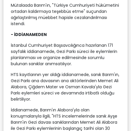
Mütalaada Barım'ın, "Türkiye Cumhuriyeti hükümetini
ortadan kaldırmaya teşebbüs etme" suçundan
ağırlaştırılmış müebbet hapisle cezalandırılması
istendi.
- İDDİANAMEDEN
İstanbul Cumhuriyet Başsavcılığınca hazırlanan 171
sayfalık iddianamede, Gezi Parkı süreci ile eylemlerin
planlanması ve organize edilmesinde sorumlu
bulunan sanıklar anımsatılıyor.
HTS kayıtlarının yer aldığı iddianamede, sanık Barım'ın,
Gezi Parkı ana davasının ana aktörlerinden Memet Ali
Alabora, Çiğdem Mater ve Osman Kavala'yla Gezi
Parkı eylemleri süreci ve devamında irtibatlı olduğu
belirtiliyor.
İddianamede, Barım'ın Alabora'yla olan
konuşmalarıyla ilgili, "HTS incelemelerinde sanık Ayşe
Barım'ın Gezi davası sanıklarından Memet Ali Alabora
ile Gezi Parkı eylemlerinin başlangıç tarihi olan 30