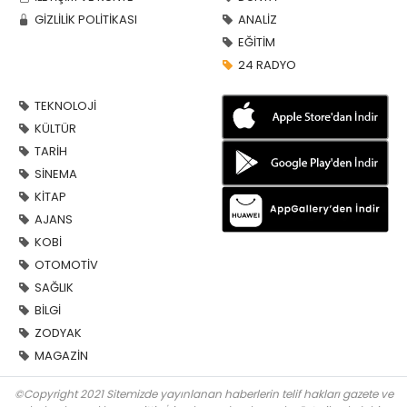
GİZLİLİK POLİTİKASI
ANALİZ
EĞİTİM
24 RADYO
TEKNOLOJİ
KÜLTÜR
TARİH
SİNEMA
KİTAP
AJANS
KOBİ
OTOMOTİV
SAĞLIK
BİLGİ
ZODYAK
MAGAZİN
©Copyright 2021 Sitemizde yayınlanan haberlerin telif hakları gazete ve