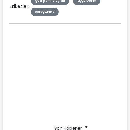
gezi parkı olayları
ayşe barım
Etiketler:
soruşturma
Son Haberler