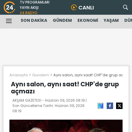
TV PROGRAMLARI
CANLI
YAYIN AKIŞI
24 RADYO
SON DAKİKA
GÜNDEM
EKONOMİ
YAŞAM
DÜ
Anasayfa
Gundem
Aynı salon, aynı saat! CHP'de grup açmaz
Aynı salon, aynı saat! CHP'de grup
açmazı
AKŞAM GAZETESİ -
Haziran 09, 2026 08:19
|
Son Güncelleme Tarihi:
Haziran 09, 2026
08:19