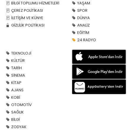
BİLGİ TOPLUMU HİZMETLERİ
YAŞAM
ÇEREZ POLİTİKASI
SPOR
İLETİŞİM VE KÜNYE
DÜNYA
GİZLİLİK POLİTİKASI
ANALİZ
EĞİTİM
24 RADYO
TEKNOLOJİ
KÜLTÜR
TARİH
SİNEMA
KİTAP
AJANS
KOBİ
OTOMOTİV
SAĞLIK
BİLGİ
ZODYAK