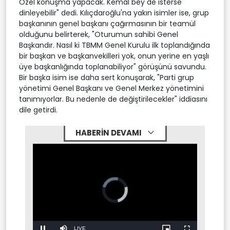
Özel konuşma yapacak. Kemal bey de isterse
dinleyebilir" dedi. Kılıçdaroğlu'na yakın isimler ise, grup
başkanının genel başkanı çağırmasının bir teamül
olduğunu belirterek, "Oturumun sahibi Genel
Başkandır. Nasıl ki TBMM Genel Kurulu ilk toplandığında
bir başkan ve başkanvekilleri yok, onun yerine en yaşlı
üye başkanlığında toplanabiliyor" görüşünü savundu.
Bir başka isim ise daha sert konuşarak, "Parti grup
yönetimi Genel Başkanı ve Genel Merkez yönetimini
tanımıyorlar. Bu nedenle de değiştirilecekler" iddiasını
dile getirdi.
HABERİN DEVAMI
Video
Player
is
loading.
Stream
LIVE