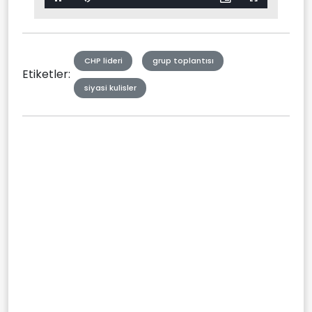
Pause
Mute
Picture-
Fullscreen
in-
Picture
Type
CHP lideri
grup toplantısı
Etiketler:
siyasi kulisler