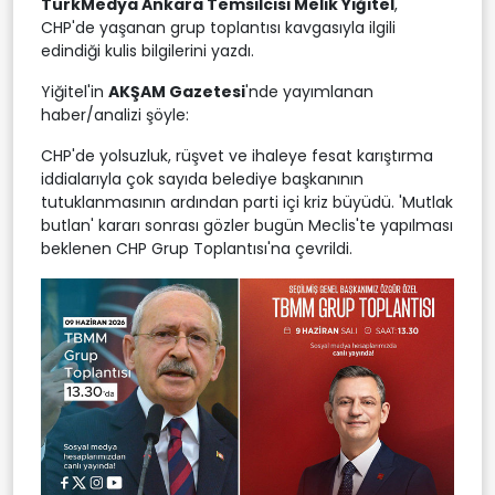
TürkMedya Ankara Temsilcisi Melik Yiğitel
,
CHP'de yaşanan grup toplantısı kavgasıyla ilgili
edindiği kulis bilgilerini yazdı.
Yiğitel'in
AKŞAM Gazetesi
'nde yayımlanan
haber/analizi şöyle:
CHP'de yolsuzluk, rüşvet ve ihaleye fesat karıştırma
iddialarıyla çok sayıda belediye başkanının
tutuklanmasının ardından parti içi kriz büyüdü. 'Mutlak
butlan' kararı sonrası gözler bugün Meclis'te yapılması
beklenen CHP Grup Toplantısı'na çevrildi.