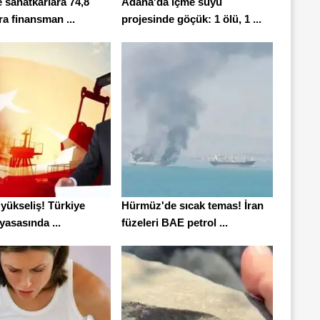
 sanatkarlara 74,8
Adana'da içme suyu
ira finansman ...
projesinde göçük: 1 ölü, 1 ...
 yükseliş! Türkiye
Hürmüz'de sıcak temas! İran
iyasasında ...
füzeleri BAE petrol ...