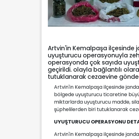
Artvin'in Kemalpaşa ilçesinde j
uyuşturucu operasyonuyla zehir
operasyonda çok sayıda uyuş
geçirildi. olayla bağlantılı ola
tutuklanarak cezaevine gönderi
Artvin'in Kemalpaşa ilçesinde jand
bölgede uyuşturucu ticaretine büyü
miktarlarda uyuşturucu madde, sila
şüphelilerden biri tutuklanarak cez
UYUŞTURUCU OPERASYONU DETA
Artvin'in Kemalpaşa ilçesinde jan