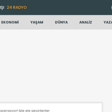
IŞI
24 RADYO
EKONOMİ
YAŞAM
DÜNYA
ANALİZ
YAZ
operasyon! İşte ele geçirilenler