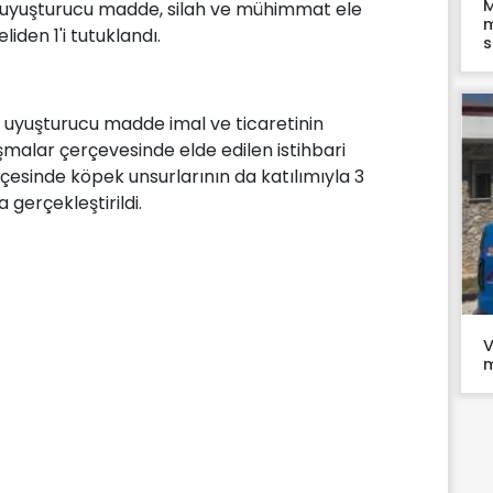
M
 uyuşturucu madde, silah ve mühimmat ele
m
liden 1'i tutuklandı.
s
 uyuşturucu madde imal ve ticaretinin
şmalar çerçevesinde elde edilen istihbari
çesinde köpek unsurlarının da katılımıyla 3
 gerçekleştirildi.
V
m