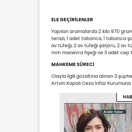
ELE GEÇİRİLENLER
Yapılan aramalarda 2 kilo 970 gram
terazi, 1 adet tabanca, 1 tabanca ş
av tüfeği, 2 av tüfeği şarjörü, 2 av 
mm manevra fişeği ve 3 adet cep tel
MAHKEME SÜRECİ
Olayla ilgili gözaltına alınan 3 şüp
Artvin Kapalı Ceza İnfaz Kurumuna 
HAB