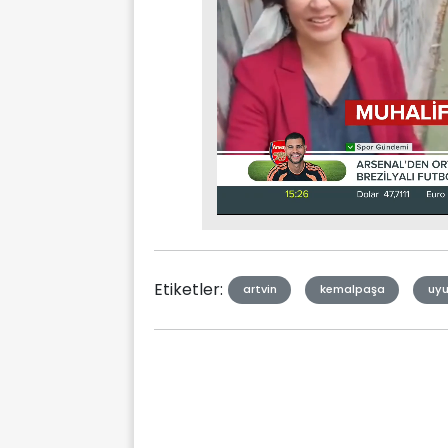
Stream
Mute
Type
Etiketler:
artvin
kemalpaşa
uyu