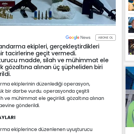
ABONE OL
andarma ekipleri, gerçekleştirdikleri
 tacirlerine geçit vermedi.
turucu madde, silah ve mühimmat ele
rak gözaltına alınan üç şüpheliden biri
ldi.
arma ekiplerinin düzenlediği operasyon,
k bir darbe vurdu. operasyonda çeşitli
h ve mühimmat ele geçirildi. gözaltına alınan
aevine gönderildi.
YLARI
darma ekiplerince düzenlenen uyuşturucu