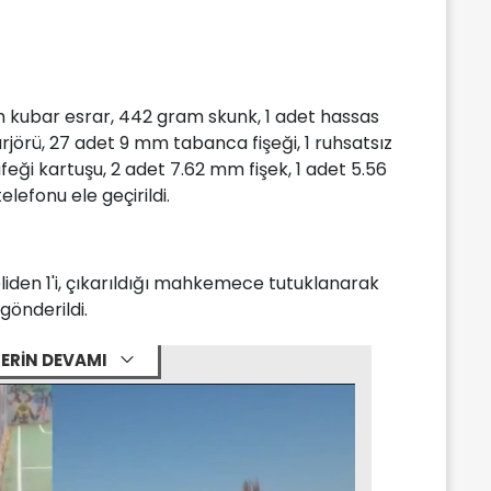
 kubar esrar, 442 gram skunk, 1 adet hassas
arjörü, 27 adet 9 mm tabanca fişeği, 1 ruhsatsız
tüfeği kartuşu, 2 adet 7.62 mm fişek, 1 adet 5.56
efonu ele geçirildi.
heliden 1'i, çıkarıldığı mahkemece tutuklanarak
gönderildi.
ERİN DEVAMI