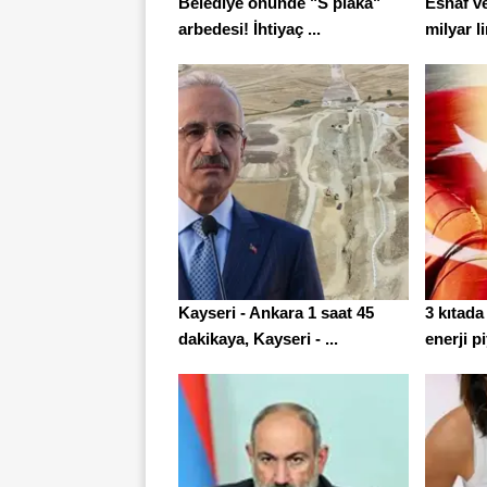
Belediye önünde "S plaka"
Esnaf ve
arbedesi! İhtiyaç ...
milyar l
Kayseri - Ankara 1 saat 45
3 kıtada
dakikaya, Kayseri - ...
enerji p