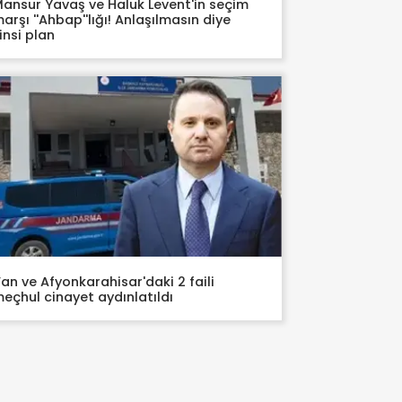
ansur Yavaş ve Haluk Levent'in seçim
arşı ''Ahbap''lığı! Anlaşılmasın diye
insi plan
an ve Afyonkarahisar'daki 2 faili
eçhul cinayet aydınlatıldı