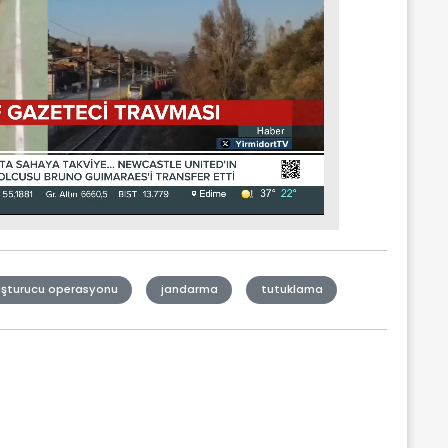
şturucu operasyonu
jandarma
tutuklama