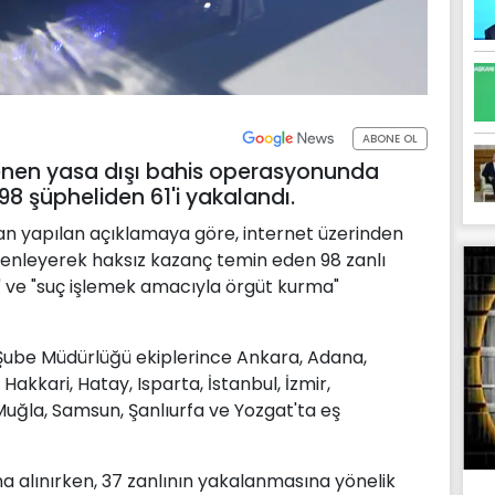
ABONE OL
lenen yasa dışı bahis operasyonunda
 98 şüpheliden 61'i yakalandı.
n yapılan açıklamaya göre, internet üzerinden
üzenleyerek haksız kazanç temin eden 98 zanlı
" ve "suç işlemek amacıyla örgüt kurma"
ube Müdürlüğü ekiplerince Ankara, Adana,
Hakkari, Hatay, Isparta, İstanbul, İzmir,
uğla, Samsun, Şanlıurfa ve Yozgat'ta eş
a alınırken, 37 zanlının yakalanmasına yönelik