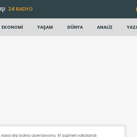
IŞI
24 RADYO
EKONOMİ
YAŞAM
DÜNYA
ANALİZ
YAZ
e yasa dışı bahis operasyonu: 61 şüpheli yakalandı