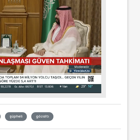
şüpheli
gözaltı