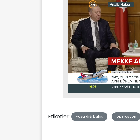
Stream
Mute
Type
Etiketler:
yasa dışı bahis
operasyon