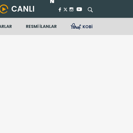
CANLI
ARLAR
RESMİ İLANLAR
KOBİ
ıcı sükunet mesajı