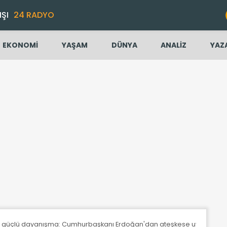
IŞI
24 RADYO
EKONOMİ
YAŞAM
DÜNYA
ANALİZ
YAZ
 güçlü dayanışma: Cumhurbaşkanı Erdoğan'dan ateşkese uyum ve kal