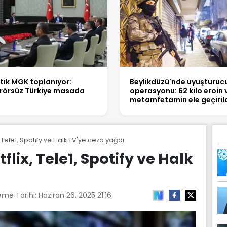
itik MGK toplanıyor:
Beylikdüzü'nde uyuşturuc
rörsüz Türkiye masada
operasyonu: 62 kilo eroin 
metamfetamin ele geçiril
, Tele1, Spotify ve Halk TV'ye ceza yağdı
flix, Tele1, Spotify ve Halk
eme Tarihi:
Haziran 26, 2025 21:16