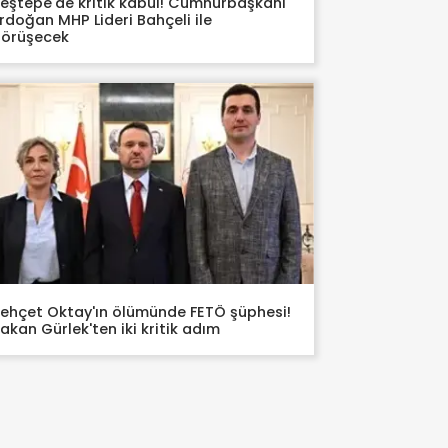
eştepe'de kritik kabul! Cumhurbaşkanı
rdoğan MHP Lideri Bahçeli ile
örüşecek
ehçet Oktay'ın ölümünde FETÖ şüphesi!
akan Gürlek'ten iki kritik adım