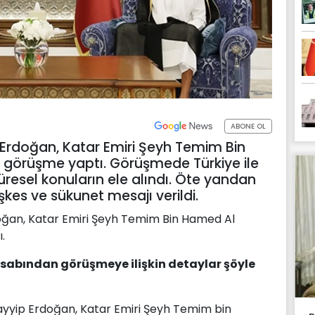
ABONE OL
rdoğan, Katar Emiri Şeyh Temim Bin
r görüşme yaptı. Görüşmede Türkiye ile
ve küresel konuların ele alındı. Öte yandan
es ve sükunet mesajı verildi.
ğan, Katar Emiri Şeyh Temim Bin Hamed Al
.
hesabından görüşmeye ilişkin detaylar şöyle
yip Erdoğan, Katar Emiri Şeyh Temim bin