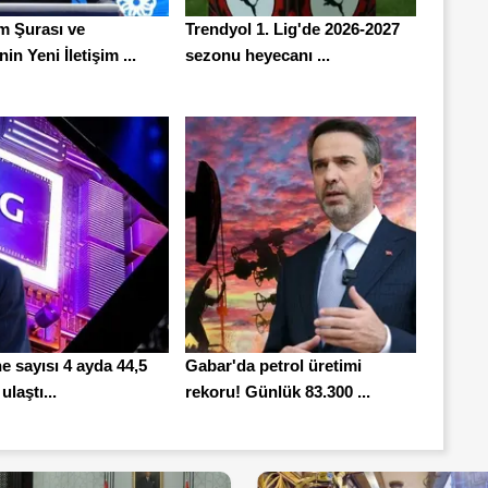
şim Şurası ve
Trendyol 1. Lig'de 2026-2027
in Yeni İletişim ...
sezonu heyecanı ...
 sayısı 4 ayda 44,5
Gabar'da petrol üretimi
ulaştı...
rekoru! Günlük 83.300 ...