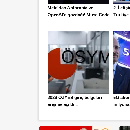
Meta'dan Anthropic ve
2. İleti
OpenAI'a gözdağı! Muse Code
Türkiye'n
...
2026-ÖZYES giriş belgeleri
5G abone
erişime açıldı...
milyona 