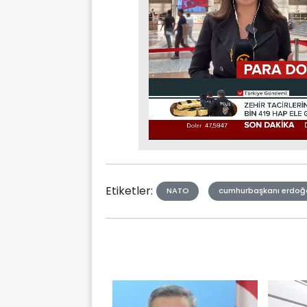
Stream
Mute
Type
Etiketler:
NATO
cumhurbaşkanı erdoğ