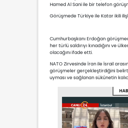
Hamed Al Sani ile bir telefon görüşm
Görüşmede Türkiye ile Katar ikili iliş
Cumhurbaşkanı Erdoğan görüşmede T
her türlü saldırıyı kınadığını ve ül
olacağını ifade etti.
NATO Zirvesinde İran ile İsrail arası
görüşmeler gerçekleştirdiğini belir
uyması ve sağlanan sükûnetin kalıcı 
HAB