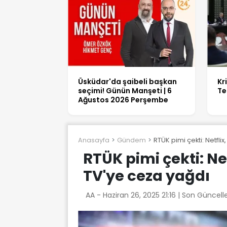
Üsküdar'da şaibeli başkan
Kr
seçimi! Günün Manşeti | 6
Te
Ağustos 2026 Perşembe
Anasayfa
Gündem
RTÜK pimi çekti: Netflix
RTÜK pimi çekti: Net
TV'ye ceza yağdı
AA -
Haziran 26, 2025 21:16
| Son Güncell