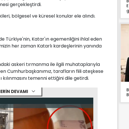
B
esi gerçekleştirdi.
E
g
kileri, bölgesel ve küresel konular ele alındı.
ürkiye'nin, Katar'ın egemenliğini ihlal eden
kemizin her zaman Katarlı kardeşlerinin yanında
ndaki askeri tırmanma ile ilgili muhataplarıyla
ten Cumhurbaşkanımız, tarafların fiili ateşkese
kılınmasını temenni ettiğini dile getirdi.
B
ERİN DEVAMI
B