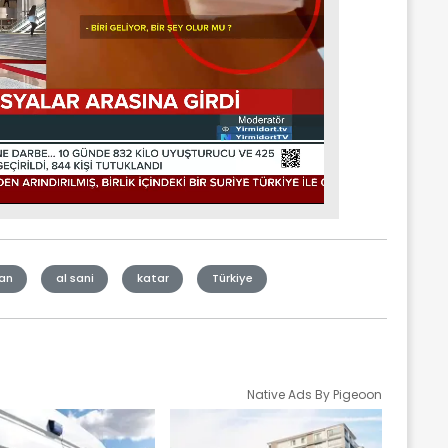
an
al sani
katar
Türkiye
Native Ads By Pigeoon