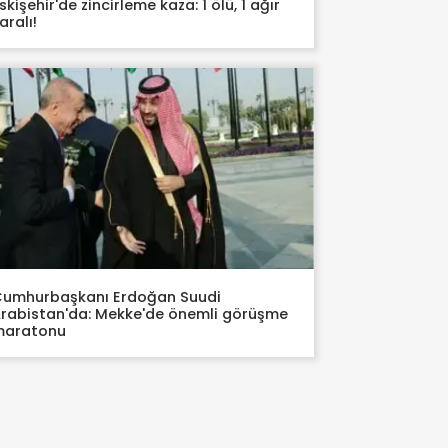
skişehir'de zincirleme kaza: 1 ölü, 1 ağır
aralı!
umhurbaşkanı Erdoğan Suudi
rabistan'da: Mekke'de önemli görüşme
maratonu