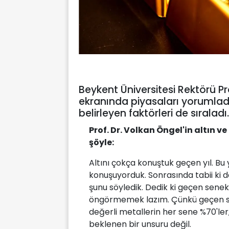
Beykent Üniversitesi Rektörü P
ekranında piyasaları yorumladı. 
belirleyen faktörleri de sıraladı.
Prof. Dr. Volkan Öngel'in altın v
şöyle:
Altını çokça konuştuk geçen yıl. Bu
konuşuyorduk. Sonrasında tabii ki de
şunu söyledik. Dedik ki geçen sen
öngörmemek lazım. Çünkü geçen sen
değerli metallerin her sene %70'ler,
beklenen bir unsuru değil.