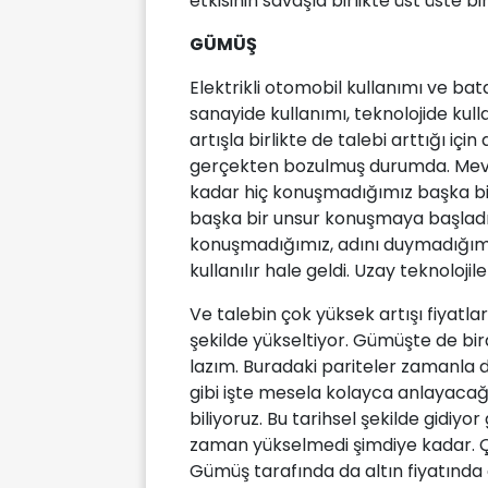
etkisinin savaşla birlikte üst üste bi
GÜMÜŞ
Elektrikli otomobil kullanımı ve bata
sanayide kullanımı, teknolojide ku
artışla birlikte de talebi arttığı içi
gerçekten bozulmuş durumda. Mevcu
kadar hiç konuşmadığımız başka bir
başka bir unsur konuşmaya başladık.
konuşmadığımız, adını duymadığımız 
kullanılır hale geldi. Uzay teknolojil
Ve talebin çok yüksek artışı fiyatla
şekilde yükseltiyor. Gümüşte de b
lazım. Buradaki pariteler zamanla d
gibi işte mesela kolayca anlayacağı
biliyoruz. Bu tarihsel şekilde gidiyor
zaman yükselmedi şimdiye kadar. Ço
Gümüş tarafında da altın fiyatında