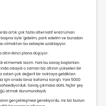
rda artık çok fazla alternatif enstrüman
k başına öyle 'gidelim, park edelim ve buradan
sı olmaktan bu sebeple uzaklaşıyor.
a altın ikinci plana düşüyor.
ardı etmemek lazım. Yani bu savaş başlarken
rında olsaydı o zaman biz altının yükselen bir
a zaten çok değerli bir noktaya geldikten
z için orada biraz kafamız karıştı. Yani 5000
bahsediyorduk. Savaş çıkmasa dahi, hiçbir şey
püğü atmak durumundaydı.
ktanın gerçekleşmesi gerekiyordu. Ve biz bunun