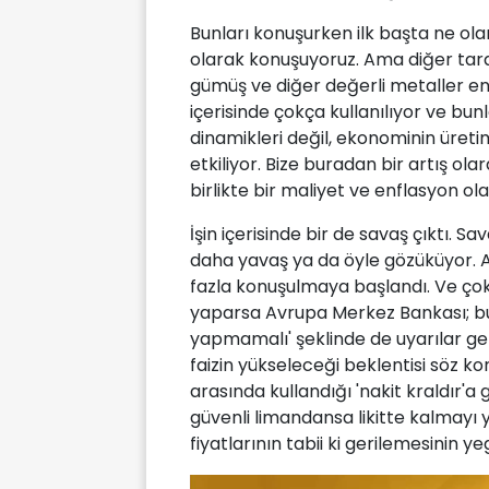
Bunları konuşurken ilk başta ne ola
olarak konuşuyoruz. Ama diğer taraf
gümüş ve diğer değerli metaller endü
içerisinde çokça kullanılıyor ve bunl
dinamikleri değil, ekonominin üretim
etkiliyor. Bize buradan bir artış ola
birlikte bir maliyet ve enflasyon o
İşin içerisinde bir de savaş çıktı. S
daha yavaş ya da öyle gözüküyor.
fazla konuşulmaya başlandı. Ve çok ci
yaparsa Avrupa Merkez Bankası; bur
yapmamalı' şeklinde de uyarılar ge
faizin yükseleceği beklentisi söz ko
arasında kullandığı 'nakit kraldır'a
güvenli limandansa likitte kalmayı ya
fiyatlarının tabii ki gerilemesinin 