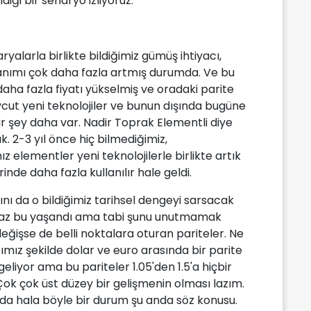
ndiği bir senaryo izliyoruz.
ryalarla birlikte bildiğimiz gümüş ihtiyacı,
llanımı çok daha fazla artmış durumda. Ve bu
n daha fazla fiyatı yükselmiş ve oradaki parite
t yeni teknolojiler ve bunun dışında bugüne
 şey daha var. Nadir Toprak Elementli diye
 2-3 yıl önce hiç bilmediğimiz,
elementler yeni teknolojilerle birlikte artık
erinde daha fazla kullanılır hale geldi.
rını da o bildiğimiz tarihsel dengeyi sarsacak
iraz bu yaşandı ama tabi şunu unutmamak
eğişse de belli noktalara oturan pariteler. Ne
mız şekilde dolar ve euro arasında bir parite
 geliyor ama bu pariteler 1.05'den 1.5'a hiçbir
k çok üst düzey bir gelişmenin olması lazım.
 da hala böyle bir durum şu anda söz konusu.