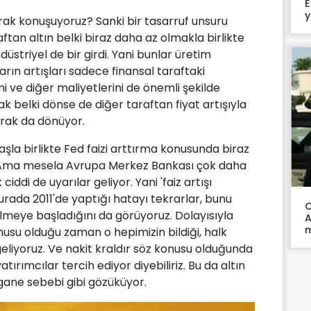
E
y
rak konuşuyoruz? Sanki bir tasarruf unsuru
tan altın belki biraz daha az olmakla birlikte
striyel de bir girdi. Yani bunlar üretim
arın artışları sadece finansal taraftaki
i ve diğer maliyetlerini de önemli şekilde
rak belki dönse de diğer taraftan fiyat artışıyla
larak da dönüyor.
avaşla birlikte Fed faizi arttırma konusunda biraz
 Ama mesela Avrupa Merkez Bankası çok daha
ddi de uyarılar geliyor. Yani 'faiz artışı
ada 2011'de yaptığı hatayı tekrarlar, bunu
C
lmeye başladığını da görüyoruz. Dolayısıyla
A
nusu olduğu zaman o hepimizin bildiği, halk
 geliyoruz. Ve nakit kraldır söz konusu olduğunda
tırımcılar tercih ediyor diyebiliriz. Bu da altın
yegane sebebi gibi gözüküyor.