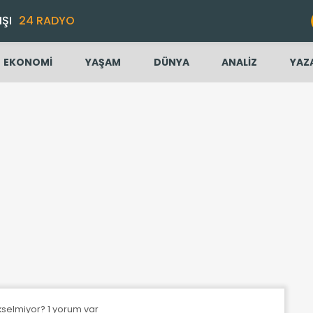
IŞI
24 RADYO
EKONOMİ
YAŞAM
DÜNYA
ANALİZ
YAZ
ükselmiyor? 1 yorum var