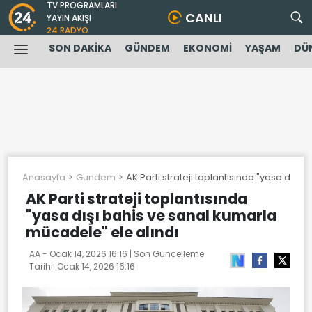
TV PROGRAMLARI
CANLI
YAYIN AKIŞI
24 RADYO
SON DAKİKA
GÜNDEM
EKONOMİ
YAŞAM
DÜ
Anasayfa
Gundem
AK Parti strateji toplantısında "yasa dışı
AK Parti strateji toplantısında
"yasa dışı bahis ve sanal kumarla
mücadele" ele alındı
AA -
Ocak 14, 2026 16:16
| Son Güncelleme
Tarihi:
Ocak 14, 2026 16:16