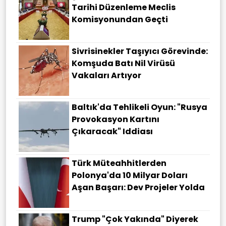
Tarihi Düzenleme Meclis
Komisyonundan Geçti
Sivrisinekler Taşıyıcı Görevinde:
Komşuda Batı Nil Virüsü
Vakaları Artıyor
Baltık'da Tehlikeli Oyun: "Rusya
Provokasyon Kartını
Çıkaracak" Iddiası
Türk Müteahhitlerden
Polonya'da 10 Milyar Doları
Aşan Başarı: Dev Projeler Yolda
Trump "çok Yakında" Diyerek