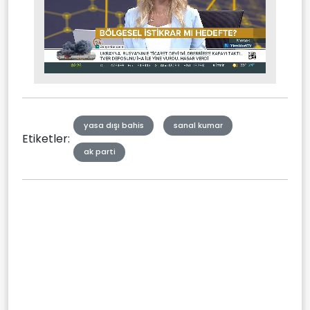
Stream
Mute
Type
yasa dışı bahis
sanal kumar
Etiketler:
ak parti